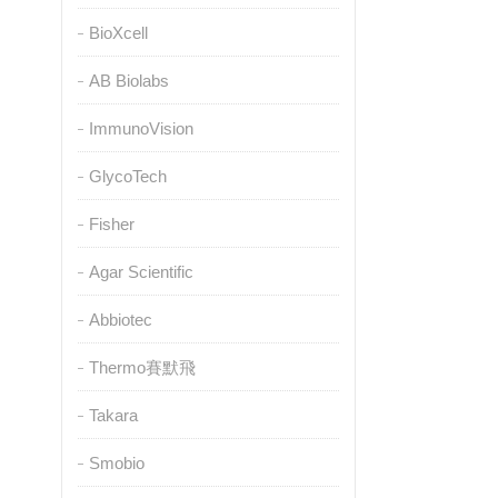
BioXcell
AB Biolabs
ImmunoVision
GlycoTech
Fisher
Agar Scientific
Abbiotec
Thermo賽默飛
Takara
Smobio