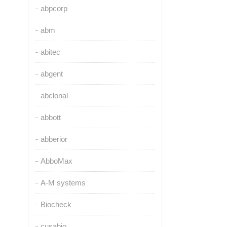
abpcorp
abm
abitec
abgent
abclonal
abbott
abberior
AbboMax
A-M systems
Biocheck
cusabio