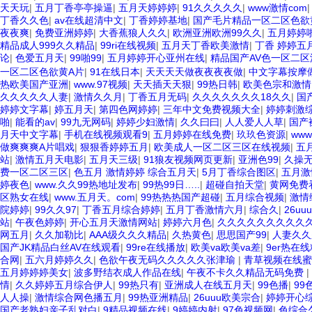
天天玩
|
五月丁香亭亭操逼
|
五月天婷婷婷
|
91久久久久久
|
www激情com
丁香久久色
|
av在线超清中文
|
丁香婷婷基地
|
国产毛片精品一区二区色欲
夜夜爽
|
免费亚洲婷婷
|
大香蕉狼人久久
|
欧洲亚洲欧洲99久久
|
五月婷婷
精品成人999久久精品
|
99ri在线视频
|
五月天丁香欧美激情
|
丁香 婷婷五
论
|
色爱五月天
|
99啪99
|
五月婷婷开心亚州在线
|
精品国产AV色一区二区
一区二区色欲黄A片
|
91在线日本
|
天天天天做夜夜夜夜做
|
中文字幕按摩
热欧美国产亚洲
|
www.97视频
|
天天插天天狠
|
99热日韩
|
欧美色宗和激情
久久久久久人妻
|
激情久久月
|
丁香五月无码
|
久久久久久久久18久久
|
国
婷婷文字幕
|
婷五月天
|
第四色网婷婷
|
三年中文免费视频大全
|
婷婷刺激
啪
|
能看的av
|
99九无网码
|
婷婷少妇激情
|
久久曰曰
|
人人爱人人草
|
国产
月天中文字幕
|
手机在线视频观看9
|
五月婷婷在线免费
|
玖玖色资源
|
ww
做爽爽爽A片唱戏
|
狠狠香婷婷五月
|
欧美成人一区二区三区在线视频
|
五
站
|
激情五月天电影
|
五月天三级
|
91狼友视频网页更新
|
亚洲色99
|
久操
费一区二区三区
|
色五月 激情婷婷 综合五月天
|
5月丁香综合图区
|
五月激
婷夜色
|
www.久久99热地址发布
|
99热99日…..
|
超碰自拍天堂
|
黄网免费
区熟女在线
|
www.五月天。com
|
99热热热国产超碰
|
五月综合视频
|
激情
院婷婷
|
99久久97
|
丁香五月综合婷婷
|
五月丁香激情六月
|
综合久
|
26u
站
|
午夜色婷婷
|
开心五月天激情网站
|
婷婷六月色
|
久久久久久久久久久
网五月
|
久久加勒比
|
AAA级久久久精品
|
久热黄色
|
思思国产99
|
人妻久久
国产JK精品白丝AV在线观看
|
99re在线播放
|
欧美va欧美va差
|
9er热在
合网
|
五六月婷婷久久
|
色欲午夜无码久久久久久张津瑜
|
青草视频在线蜜
五月婷婷婷美女
|
波多野结衣成人作品在线
|
午夜不卡久久精品无码免费
|
情
|
久久婷婷五月综合伊人
|
99热只有
|
亚洲成人在线五月天
|
99色播
|
99
人人操
|
激情综合网色播五月
|
99热亚洲精品
|
26uuu欧美宗合
|
婷婷开心
国产老熟妇亲子乱对白
|
9精品视频在线
|
9婷婷内射
|
97色视频网
|
色综合