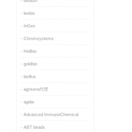
biotium
leebio
InGex
Chromsystems
Hellbio
goldbio
bioflux
agrisera代理
agdia
Advanced ImmunoChemical
ABT beads