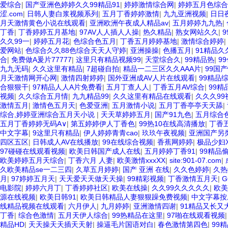
爱综合
|
国产亚洲色婷婷久久99精品91
|
婷婷激情综合网
|
婷婷五月色综合
涩.com
|
日韩人妻白浆视频系列
|
五月丁香婷婷激情
|
九九亚洲视频
|
日日
月天激情黄色小说在线观看
|
亚洲欧洲午夜成人精品av
|
五月婷婷九九热
|
丁香
|
丁香婷婷五月基地
|
97AV人人插人人操
|
热久精品
|
熟女网站久久
|
久久99一
|
婷婷五月花
|
色综合色五月
|
丁香五月婷婷基地
|
激情综合婷婷
|
爱网站
|
色综合久久88色综合天天人守婷
|
亚洲操操
|
色播五月
|
91精品久
合
|
免费做A爰片77777
|
这里只有精品视频99
|
天堂综合久
|
99精品热
|
9
九九无码
|
久久这里有精品
|
7超碰自拍
|
精品一二三区久久AAA片
|
99国
月天激情网开心网
|
激情四射婷婷
|
国外亚洲成AV人片在线观看
|
99精品
合狠狠干
|
97精品人人A片免费看
|
五月丁查人人
|
丁香五月AV综合
|
99精
视频
|
久久综合五月情
|
九九精品99
|
久久这里有精品在线观看
|
久久久99
激情五月
|
激情色五月天
|
色爱亚洲
|
五月激情小说
|
五月丁香亭亭天天舔
|
综合,婷婷亚洲综合五月天小说
|
天天草婷婷五月
|
国产91九色
|
五月综合
五月丁香婷婷无码A∨
|
第五婷婷伊人丁香色
|
99热10在线高清播放
|
丁香
中文字幕
|
9这里只有精品
|
伊人婷婷青青cao
|
玖玖午夜视频
|
亚洲国产另类
四区五区
|
日韩成人AV在线播放
|
99在线综合视频
|
香蕉网婷婷
|
极品少妇
97碰碰在线观看视频
|
欧美日韩国产成人在线
|
五月婷婷丁香91
|
99精品
欧美婷婷五月天综合
|
丁香六月 人妻
|
欧美激情xxxXX
|
site:901-07.com
|
久欧美精品se一二三四
|
久草五月婷婷
|
国产 亚洲 在线
|
久久色婷婷
|
久热
月
|
97婷婷五月天
|
天天爱天天做天天操
|
99精彩视频
|
丁香激情五月天
|
G
电影院
|
婷婷六月丁
|
丁香婷婷社区
|
欧美在线操
|
久久99久久久久久
|
欧美
源在线视频
|
欧美日韩91
|
欧美日韩精品人妻狠狠躁免费视频
|
中文字幕按
线精品视频在线观看
|
六月伊人
|
九月婷婷
|
亚洲激情四谢
|
91精品又长又
丁香
|
综合色激情
|
五月天伊人综合
|
99热精品在这里
|
97啪在线观看视频
精品HD
|
天天操天天插天天射
|
操逼毛片国语对白
|
春色激情第四色
|
99