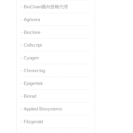
BioChain國內授權代理
Agrisera
Bioclone
Cellscript
Cyagen
Chrono-log
Epigentek
Biorad
Applied Biosystems
Fitzgerald