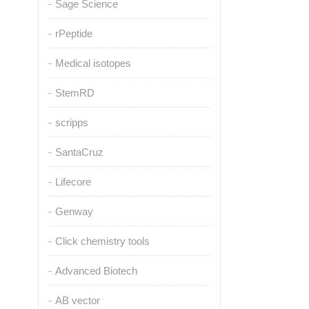
Sage Science
rPeptide
Medical isotopes
StemRD
scripps
SantaCruz
Lifecore
Genway
Click chemistry tools
Advanced Biotech
AB vector