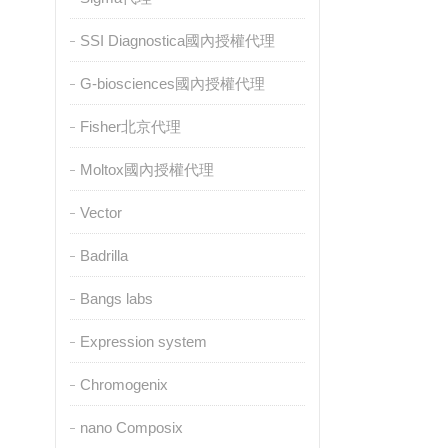
SSI Diagnostica國內授權代理
G-biosciences國內授權代理
Fisher北京代理
Moltox國內授權代理
Vector
Badrilla
Bangs labs
Expression system
Chromogenix
nano Composix