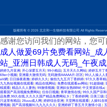
版權所有 © 2026 北京和一生物科技有限公司 All Rights Rese
感谢您访问我们的网站，您可
成人做爰69片免费看网站_成
站_亚洲日韩成人无码_午夜成
婷婷九月亚洲
|
开心深爱五月天
|
99小精品
|
五月天久久网站
|
婷婷五月丁
69er小视频
|
亚洲最大激情无码
|
无码激情AAAAA片-区区
|
99人人操人人
aⅤ網
|
日日操夜夜撸
|
婷婷久久久
|
偷拍九九五月丁香婷婷
|
97久久香草精
九九热短视频在线观看
|
精品在线网站
|
免费在线观看av网站
|
91超级碰
|
线观看
|
精品久久人妻热
|
99激情视频
|
亚洲妇女熟BBW
|
中文资源在线a
|
观看国产高清视频免费网站
|
任你日视频
|
青草激情在线
|
99久久国产宗和
品免费,99久在线,久久久久国产精品免费网站,9
|
丁香婷婷网
|
日美三级
|
只这里有精品
|
26uuu成人网
|
婷婷综合亚洲
|
天堂网在线观看
|
人操91在
费视频
|
国产高清视频91九九九久久久
|
亚洲婷婷丁香五月天激情小说
|