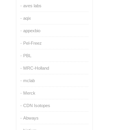
aves labs
aqix
appexbio
Pel-Freez
PBL
MRC-Holland
mclab
Merck
CDN Isotopes
Abways