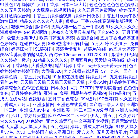
91性色TV
|
操操啪
|
六月丁香婷
|
日本三级大片
|
色色色色色色色色色影院
久久五月天婷婷
|
9 大屁股在线视频精品
|
久久五月天免费网站
|
婷婷五月
九月激情综合网
|
丁香五月婷婷骚视屏
|
婷婷日日夜夜
|
丁香五月欧美午夜
激情四射
|
精品久久久久久久人妻
|
狠狠xx
|
丁香花在线高清完整版视频
|
久久
|
狠狠干综合
|
激情AV
|
无码人妻一区二区一牛影视
|
91久久久久久久
洲狠狠婷婷
|
9+1视频网址
|
热99久久这里只有精品
|
四色99久久
|
五月丁
片
|
极骚大香蕉伊人
|
欧美日韩五月婷婷
|
香蕉综合网
|
五月丁香色婷婷基
色婷婷精
|
超碰在线人妻
|
9999热这里只有精品
|
五月天 婷 欧美亚洲
|
免费
综合
|
婷婷综合干
|
91碰碰碰
|
婷婷色情五月
|
超碰AV在线
|
av五月天婷婷
爽AV应募而来的超M素人 西纯子 10musume-011723-01
|
激情五月无码
久久婷婷一级片
|
91精品久久久久久
|
亚洲五月色
|
天天综合网在线
|
综合精
影av
|
丁香狠狠
|
大香蕉久热
|
精品婷婷丁香五
|
天天做天天爱天天日
|
色五
婷婷婷婷婷婷婷丁香
|
大香蕉520
|
九九视频在线观看
|
97丨九色丨国产丨P
婷婷色情
|
丁香五月天视频
|
91超碰在线播放
|
婷婷五月草
|
九九色婷婷五
看的av片
|
天天操天天操天天操天天操天天操
|
老美AA片
|
精品婷婷丁香
婷婷综合久色AV五色最新
|
日本系列_4页_777FP
|
草草影院爱爱
|
色色色
九色
|
五月婷婷色激情
|
亚洲mm免费
|
思思热在线视频99
|
超碰碰碰碰
|
五
成人在线网站
|
色欲影香
|
五月丁香色综合
|
99a级片
|
97色婷婷
|
久久五月
丁香成人五月天
|
亚洲激情网
|
亚洲色在线观看
|
国产噜一噜天天噜
|
亚洲
一区二区
|
亚洲成人av中文
|
亚洲欧美一区二区三区爱爱动图
|
亚洲人成网
爽了
|
六月丁香婷婷天堂
|
麻豆AV一区二区三区
|
伊人丁香五月
|
久久婷婷
合久久97AV
|
97色婷婷
|
亚洲久热无码
|
中文字幕不卡视频
|
五月天激情综
碰,人人舔,人人操,人人摸
|
五月色婷
|
婷婷丁香成人在线视频
|
91男人操
月97色
|
久99
|
...婷婷国产成人亚洲日韩
|
爱穴久久
|
五月天激情图片
|
亚洲
婷丁香花,丁香婷婷五月情天,久久婷婷五月综合色
|
97碰碰碰
|
久久女婷
|