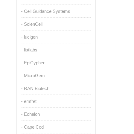
Cell Guidance Systems
ScienCell
lucigen
listlabs
EpiCypher
MicroGem
RAN Biotech
emfret
Echelon
Cape Cod