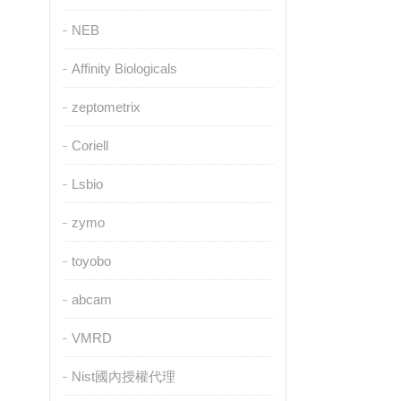
NEB
Affinity Biologicals
zeptometrix
Coriell
Lsbio
zymo
toyobo
abcam
VMRD
Nist國內授權代理