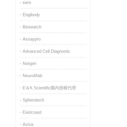
sero
Engibody
Biosearch
Assaypro
Advanced Cell Diagnostic
Norgen
NeuroMab
E＆K Scientific國內授權代理
Spherotech
Eastcoast
Aviva