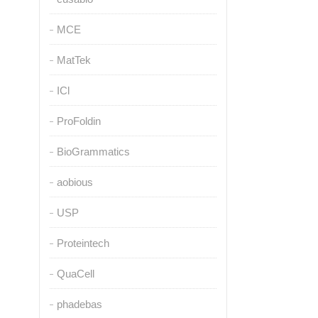
MCE
MatTek
ICl
ProFoldin
BioGrammatics
aobious
USP
Proteintech
QuaCell
phadebas