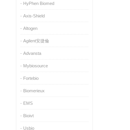
HyPhen Biomed
Axis-Shield
Altogen
Agilent安捷倫
Advansta
Mybiosource
Fortebio
Biomerieux
EMS
Bioivt
Usbio