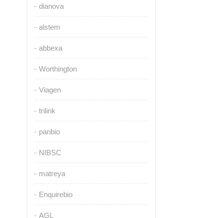
dianova
alstem
abbexa
Worthington
Viagen
trilink
panbio
NIBSC
matreya
Enquirebio
AGL