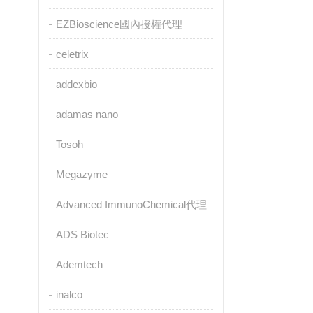
EZBioscience國內授權代理
celetrix
addexbio
adamas nano
Tosoh
Megazyme
Advanced ImmunoChemical代理
ADS Biotec
Ademtech
inalco