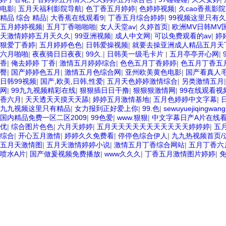
电影
|
五月天福利影院导航
|
色丁香五月婷婷
|
色婷婷视频
|
久cao香蕉影院
精品 综合 精品
|
大香蕉在线观看9
|
丁香五月综合婷婷
|
99视频这里只有
五月婷婷视频
|
五月丁香啪啪啪
|
女人天堂av
|
久婷首页
|
欧洲MV日韩MV
天激情婷婷五月天久久
|
99亚洲视频
|
成人中文网
|
可以免费观看的av
|
婷
狠爱丁香婷
|
五月婷婷色色
|
日韩爱操视频
|
就要去操亚洲成人精品五月天
六月啪啪
|
夜夜骑日日夜夜
|
99久.
|
日韩美一级毛卡片
|
五月亭亭开心网
|
香
|
俺去婷婷 丁香
|
激情五月婷婷综合
|
色色五月丁香婷婷
|
色五月丁香五
臀
|
国产婷婷色五月
|
激情五月色综合网
|
亚州欧美黄色电影
|
国产看真人
日韩99视频
|
国产,欧美,日韩,性爱
|
五月天色婷婷激情综合
|
另类激情五月
网
|
99九九视频精彩在线
|
狠狠插日日干撸
|
狠狠狠激情网
|
99在线观看视
香六月
|
天天透天天摸天天舔
|
婷婷五月激情基地
|
五月色婷婷中文字幕
|
九九视频这里只有精品
|
女力报到正好爱上你
|
99.色
|
sewuyuejiqingwang
国内精品免费一区二区2009
|
99色爱
|
www.狠狠
|
中文字幕日产A片在线
优
|
综合图片色色
|
六月天婷婷
|
五月天天天天天天天天天天天婷婷婷
|
五
综合
|
开心五月激情
|
婷婷久久免费看
|
停停色综合伊人
|
九九热视频首页/
五月天激情图
|
五月天激情婷婷小说
|
激情五月丁香综合网站
|
五月丁香六
喷水A片
|
国产做爰视频免费播放
|
www久久久
|
丁香五月激情图片婷婷
|