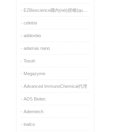
EZBioscience國內(nèi)授權(quán)代理
celetrix
addexbio
adamas nano
Tosoh
Megazyme
Advanced ImmunoChemical代理
ADS Biotec
Ademtech
inalco