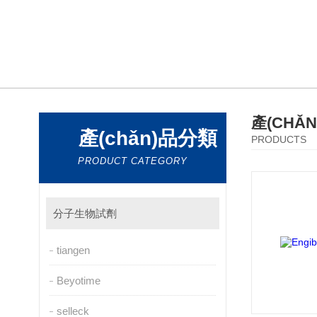
產(CHǍ
產(chǎn)品分類
PRODUCTS
PRODUCT CATEGORY
分子生物試劑
tiangen
Beyotime
selleck