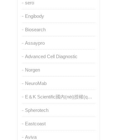
sero
Engibody
Biosearch
Assaypro
Advanced Cell Diagnostic
Norgen
NeuroMab
E＆K Scientific國內(nèi)授權(quán)代理
Spherotech
Eastcoast
Aviva