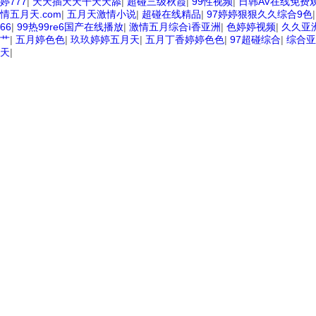
婷777
|
天天插天天干天天舔
|
超碰三级秋霞
|
99性视频
|
日韩AV在线免费
情五月天.com
|
五月天激情小说
|
超碰在线精品
|
97婷婷狠狠久久综合9色
66
|
99热99re6国产在线播放
|
激情五月综合ì香亚洲
|
色婷婷视频
|
久久亚
艹
|
五月婷色色
|
玖玖婷婷五月天
|
五月丁香婷婷色色
|
97超碰综合
|
综合亚
天
|