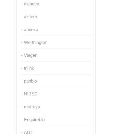
dianova
alstem
abbexa
Worthington
Viagen
trilink
panbio
NIBSC
matreya
Enquirebio
AGL