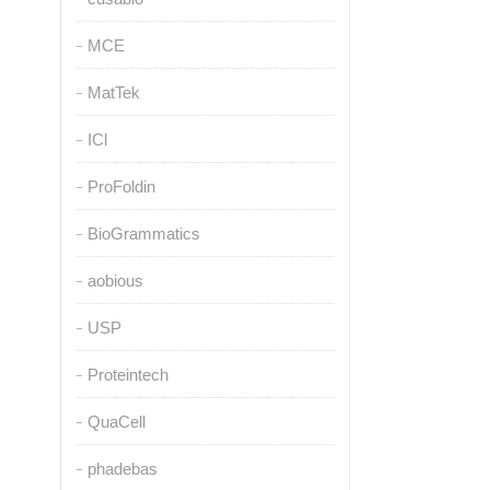
MCE
MatTek
ICl
ProFoldin
BioGrammatics
aobious
USP
Proteintech
QuaCell
phadebas