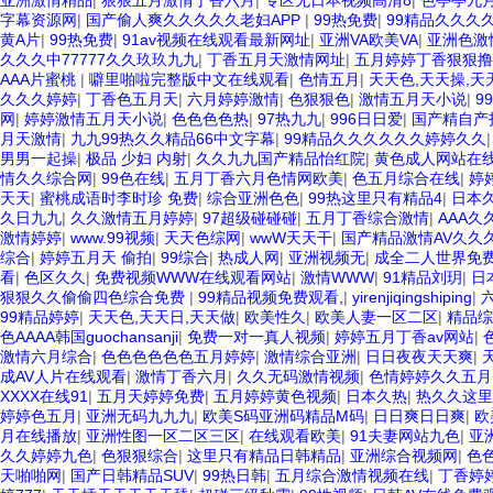
亚洲激情精品
|
狠狠五月激情丁香六月
|
专区无日本视频高清8
|
色亭亭九
字幕资源网
|
国产偷人爽久久久久久老妇APP
|
99热免费
|
99精品久久久
黄A片
|
99热免费
|
91av视频在线观看最新网址
|
亚洲VA欧美VA
|
亚洲色激
久久久中77777久久玖玖九九
|
丁香五月天激情网址
|
五月婷婷丁香狠狠撸
AAA片蜜桃
|
噼里啪啦完整版中文在线观看
|
色情五月
|
天天色,天天操,天
久久久婷婷
|
丁香色五月天
|
六月婷婷激情
|
色狠狠色
|
激情五月天小说
|
9
网
|
婷婷激情五月天小说
|
色色色色热
|
97热九九
|
996日日爱
|
国产精自产
月天激情
|
九九99热久久精品66中文字幕
|
99精品久久久久久久婷婷久久
男男一起操
|
极品 少妇 内射
|
久久九九国产精品怡红院
|
黄色成人网站在
情久久综合网
|
99色在线
|
五月丁香六月色情网欧美
|
色五月综合在线
|
婷
天天
|
蜜桃成语时李时珍 免费
|
综合亚洲色色
|
99热这里只有精品4
|
日本
久日九九
|
久久激情五月婷婷
|
97超级碰碰碰
|
五月丁香综合激情
|
AAA久
激情婷婷
|
www.99视频
|
天天色综网
|
wwW天天干
|
国产精品激情AV久久
综合
|
婷婷五月天 偷拍
|
99综合
|
热成人网
|
亚洲视频无
|
成全二人世界免
看
|
色区久久
|
免费视频WWW在线观看网站
|
激情WWW
|
91精品刘玥
|
日
狠狠久久偷偷四色综合免费
|
99精品视频免费观看,
|
yirenjiqingshiping
|
99精品婷婷
|
天天色,天天日,天天做
|
欧美性久
|
欧美人妻一区二区
|
精品综
色AAAA韩国guochansanji
|
免费一对一真人视频
|
婷婷五月丁香av网站
|
激情六月综合
|
色色色色色色五月婷婷
|
激情综合亚洲
|
日日夜夜天天爽
|
成AV人片在线观看
|
激情丁香六月
|
久久无码激情视频
|
色情婷婷久久五月
XXXX在线91
|
五月天婷婷免费
|
五月婷婷黄色视频
|
日本久热
|
热久久这里
婷婷色五月
|
亚洲无码九九九
|
欧美S码亚洲码精品M码
|
日日爽日日爽
|
欧
月在线播放
|
亚洲性图一区二区三区
|
在线观看欧美
|
91夫妻网站九色
|
亚
久久婷婷九色
|
色狠狠综合
|
这里只有精品日韩精品
|
亚洲综合视频网
|
色
天啪啪网
|
国产日韩精品SUV
|
99热日韩
|
五月综合激情视频在线
|
丁香婷