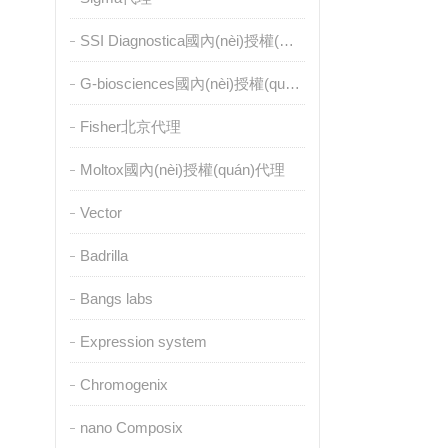
SSI Diagnostica國內(nèi)授權(quán)代理
G-biosciences國內(nèi)授權(quán)代理
Fisher北京代理
Moltox國內(nèi)授權(quán)代理
Vector
Badrilla
Bangs labs
Expression system
Chromogenix
nano Composix