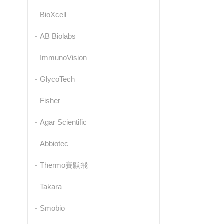
BioXcell
AB Biolabs
ImmunoVision
GlycoTech
Fisher
Agar Scientific
Abbiotec
Thermo賽默飛
Takara
Smobio