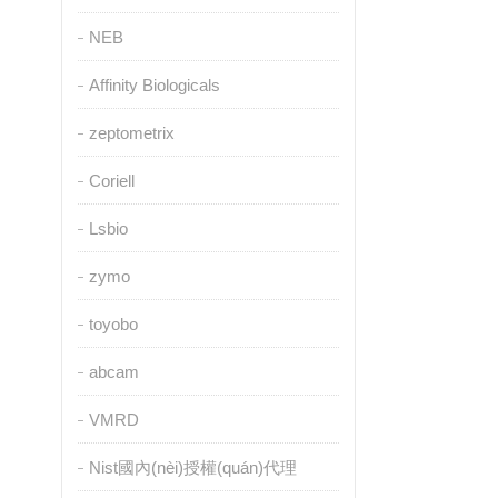
NEB
Affinity Biologicals
zeptometrix
Coriell
Lsbio
zymo
toyobo
abcam
VMRD
Nist國內(nèi)授權(quán)代理