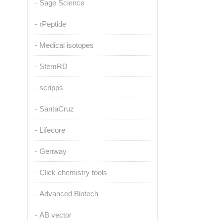
Sage Science
rPeptide
Medical isotopes
StemRD
scripps
SantaCruz
Lifecore
Genway
Click chemistry tools
Advanced Biotech
AB vector