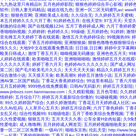
九九热这里只有精品9
|
五月色婷婷影院
|
狠狠色婷婷综合开心影视
|
婷婷
软件
|
日韩人妻无码精品
|
碰超在线九色
|
亚洲一区二区无码蜜乳av
|
www
美女
|
狠狠色官网
|
亚洲欧美成人在线
|
久久综合无
|
久久婷婷五月天蜜桃
|
本五月婷婷久久久六月丁香
|
91婷婷色五月
|
在线天堂9
|
97五月天
|
天堂
刺激的综合网
|
国产在线视频1234
|
五月丁香婷婷成人网
|
六月丁香婷婷爱
香啪啪响视频
|
久婷婷婷
|
色婷婷久久
|
99操碰
|
五月婷婷色
|
91婷婷
|
激情
音先锋五月天婷婷丁香在线观看
|
激情五月天色婷婷综合
|
99视频热99
|
婷
综合在线观看
|
丁香五月婷婷啪啪
|
亚洲狠狠操
|
狠狠色噜噜色狠狠狠综合
情久久久
|
大地9中文在线观看免费高清
|
日日操,日日爽
|
婷婷中文字幕网
殴美日韩成人
|
激情丁香五月天
|
呦呦视频无码播放
|
亚洲色色五月天
|
99
人婷婷在线观看
|
欧美啪啪五月天
|
亚洲啪啪啪啪
|
激情婷婷五月天在线观
久久久久久天美
|
婷婷丁香六月天
|
色婷婷AV久久久久久久
|
国产成人网址
笫二区
|
国产毛片欧美毛片久久久
|
天天天天天天操
|
精品久久婷婷五月天
综合激情小说
|
天天摸天天肏
|
欧美高潮9
|
婷婷五月激情小说
|
五月天婷婷
洲AV第二区国产精品
|
丁香花大香蕉婷婷综合
|
99这里有精品
|
丁香六月
五月五婷婷网
|
9999热在线免费观看
|
日韩AV无码影片
|
婷婷五月天影院
|
www.jinbozs.com tianmiaosw.com
|
久久精彩视频
|
五月色导航
|
久久婷
情婷婷
|
五月综合777
|
婷婷五月天最新综合你懂的
|
91碰碰视频
|
99久久
8
|
99久久婷婷国产综合
|
久婷久婷激情肉
|
丁香花五月天婷婷成人社区
|
w
久久AV乱码
|
人人草开心五月天
|
婷婷五月综合网
|
六月丁香色婷婷
|
丁香
女乱又伦
|
综合性视频99
|
91啪级电影
|
五月丁香欧美综合免费视频
|
丁香
久久性爱视频
|
狠狠五月天
|
五月天天久久香
|
公车全黄H全肉短篇
|
久9免
性爱电影
|
成人噜噜网
|
五月婷婷成人网首页
|
五月婷婷视频啪啪美女
|
婷
妻一区二区三区免费看
|
一级AV片
|
啪啪东京热
|
伦乱天堂
|
http://www.lin
二一起草
|
丁香婷婷啪啪啪
|
丁香五月Av
|
日本精品99
|
少妇性BBB搡BB