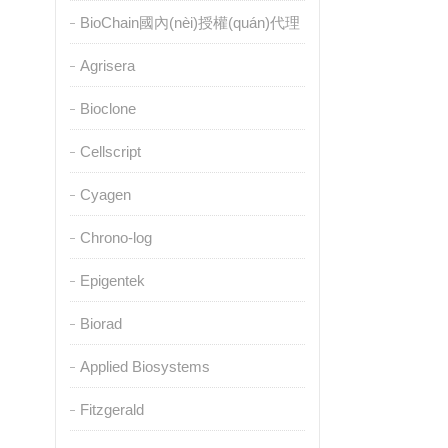
BioChain國內(nèi)授權(quán)代理
Agrisera
Bioclone
Cellscript
Cyagen
Chrono-log
Epigentek
Biorad
Applied Biosystems
Fitzgerald