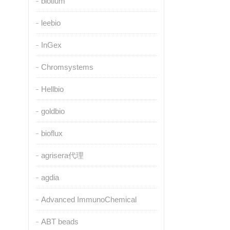
biotium
leebio
InGex
Chromsystems
Hellbio
goldbio
bioflux
agrisera代理
agdia
Advanced ImmunoChemical
ABT beads