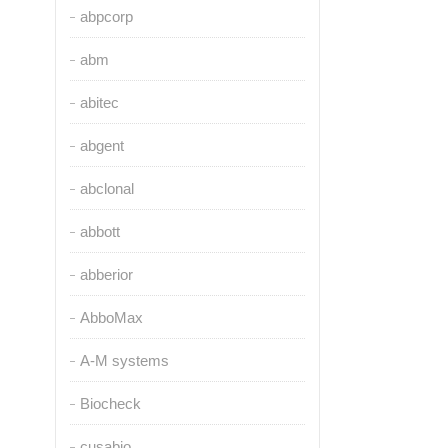
abpcorp
abm
abitec
abgent
abclonal
abbott
abberior
AbboMax
A-M systems
Biocheck
cusabio