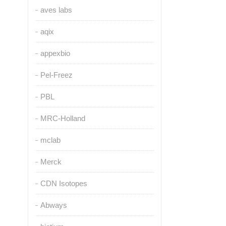
aves labs
aqix
appexbio
Pel-Freez
PBL
MRC-Holland
mclab
Merck
CDN Isotopes
Abways