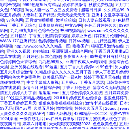
彩综合视频
|
9999热这里只有精品
|
婷婷在线激情
|
秋霞免费视频
|
五月丁
久色
|
99狠狠
|
熟女人妻一区二区三区免费看
|
超碰日日操
|
久久精品99
|
秋五月婷婷
|
人妻熟妇国产精品
|
天天天操天天天日
|
亚洲中文乱字字幕在
频
|
97色色网
|
五月激情啪啪啪
|
嫩草哈哈操
|
日韩人妻在线观看
|
97色精
午夜丁香五月天综合
|
日本玖玖在线
|
中文AV网
|
色色五月婷婷久久
|
99
影网
|
九九99九九99
|
色综合色色
|
热99视频精品
|
www.com久久久久
色色
|
五月精品
|
丁香五月激情婷婷视频
|
婷婷亚洲色
|
婷婷五月伦理网站
|
WWW.17C亚洲精品
|
色婷婷激情视频
|
日韩aⅴ视频
|
九九精品亚洲
|
伊人
婷狠狠
|
http://www.com久久久精品一区
|
噜噜国产
|
狠狠五月激情在线
|
站
|
亚洲久久视频
|
碰碰操91
|
亚洲亚洲人成综合网络
|
丁香五月天啪啪a
堂草在线观
|
五月婷色
|
日本色超碰
|
夜夜操天天干
|
99热这里只有精品1
|
色婷婷国色天香综合
|
九九热99熟女
|
亚洲午夜成人av电影网
|
激情综合色
天插
|
亚洲另类在线观看
|
99这里
|
五月丁香六月婷婷a v
|
99色干
|
男人的
五月六月综合激情
|
91精品综合久久久久久五月丁香
|
伊人丁香五月婷婷
黄网站色大片免费毛片
|
欧美乱码国产一级A片
|
婷婷丁香五月天在线
|
狠狠
超碰在线视屏
|
中文字幕成人影视
|
五月婷av
|
丁香五月瑟瑟
|
日韩黄色中
频在线观看
|
激情五月,激情综合网
|
丁香五月色色婷
|
蒲京久久无码视频
|
情五月婷婷六月丁香
|
涩涩涩.com
|
五月综合婷婷久久在线
|
五月婷婷免费
香
|
99这里只有精品视频在线
|
26UUU
|
婷婷五月在线综合
|
狠狠色婷婷7
|
丁香五月婷婷五月天
|
狠狠色噜噜狠狠狠狠综合
|
激情小说在线视频
|
日本
99无码
|
国产av网
|
久草五月婷
|
噜噜操操
|
婷婷久久五月天
|
26uuu.
|
re
人爽久久久久久老妇APP
|
4399无码视频
|
4399精品一区二区
|
免费AV在
1024操逼
|
一级性感毛片
|
av在线免费播放
|
婷婷五月蜜桃成人桃色丁香
|
夜夜爽日日
|
婷婷六月啪啪
|
天天狠狠夜夜狠狠2023
|
色色欧美色色
|
五月