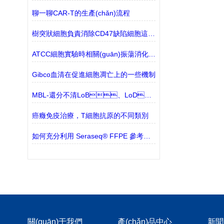
聊一聊CAR-T的生產(chǎn)流程
樹突狀細胞負責消除CD47缺陷細胞這一發(fā)現(xiàn)，可能對癌癥治療有影響
ATCC細胞實驗時相關(guān)振蕩消化操作說明
Gibco血清在促進細胞凋亡上的一些機制
MBL-還分不清LoB、LoD、LoQ？此篇文章為你解答
癌癥免疫治療，T細胞抗原的不同類別
如何充分利用 Seraseq® FFPE 參考材料
關(guān)于我們
產(chǎn)品中心
新聞