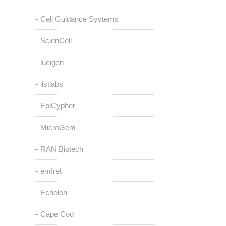
Cell Guidance Systems
ScienCell
lucigen
listlabs
EpiCypher
MicroGem
RAN Biotech
emfret
Echelon
Cape Cod