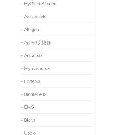
HyPhen Biomed
Axis-Shield
Altogen
Agilent安捷倫
Advansta
Mybiosource
Fortebio
Biomerieux
EMS
Bioivt
Usbio