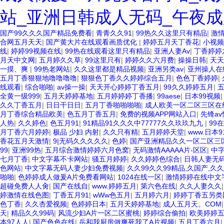
站_亚洲日韩成人无码_午夜成
国产99久久久国产精品免费看
|
青青久久91
|
99热久久这里只有精品
|
激
合网五月天天
|
国产黄大片在线观看画质优化
|
婷婷五月天丁香花
|
小视频
线
|
婷婷99视频在线
|
99热在线观看这里只有精品
|
亚洲人妻Av
|
丁香婷婷
月天中文网
|
五月婷久久草
|
99这里只有
|
婷婷久久六月费
|
操操日韩
|
天天
一摸、爽
|
99热老网站
|
久久这里都是精品视频
|
亚洲另类av
|
亚州操人在
五月丁香狠狠地噜噜噜噜
|
狠狠色丁香久久婷婷综合五月
|
色色丁香婷婷
|
线观看
|
综合啪啪
|
av操一操
|
天天开心婷婷丁香五月
|
99久久婷婷五月
|
全黄一级999
|
五月天婷婷基地
|
五月婷婷婷丁香播
|
99aese
|
日本99视频
久久丁香五月
|
日日干日日
|
五月丁香啪啪啪啪
|
成人欧美一区二区三区在
月丁香综合精品欧美
|
色五月丁香五月
|
免费的视频APP网站入口
|
先锋a
人热
|
久久婷色
|
色五月91
|
91精品91久久久中77777久久玖玖九九
|
99
月丁香六月婷婷
|
极品 少妇 内射
|
久久只有精
|
五月婷婷天堂
|
www.日本9
香花五月天激情
|
9|无码久久久久久
|
色婷
|
国产亚洲精品久久一区二区三
99
|
亚洲99热
|
五月综合激情婷婷六月色窝
|
无码激情AAAAA片-区区
|
中
七月丁香
|
中文字幕不卡网站
|
骚五月婷婷
|
久久婷婷色综合
|
日韩人妻无
色网站
|
中文字幕无码人妻少妇免费视频
|
久久99久久99精品,久国产,久
啪啪
|
色婷婷成人做爰A片免费看网站
|
1024在线一区
|
激情婷婷在线中文
超碰免费人人肏
|
国产在线自
|
www.婷婷五月
|
第六色在线
|
久久人妻久久
婷激情在线色图
|
丁香五月91
|
wWw色五月
|
五月婷六月
|
婷婷丁香五另类
色丁香
|
久久杏爱视频
|
色婷婷日本
|
五月天婷婷基地
|
成人五月天。COM
天
|
精品久久99码
|
风流少妇A片一区二区蜜桃
|
婷婷综合偷拍
|
欧美婷婷
本97人人
|
国产色色在线
|
岳和我厨房做爽死我了A片视频
|
五月丁香六月