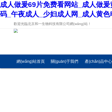
成人做爰69片免费看网站_成人做爰
码_午夜成人_少妇成人网_成人黄色
歡迎光臨北京和一生物科技有限公司網(wǎng)站！
網(wǎng)站首頁
關(guān)于我們
產(chǎn)品中