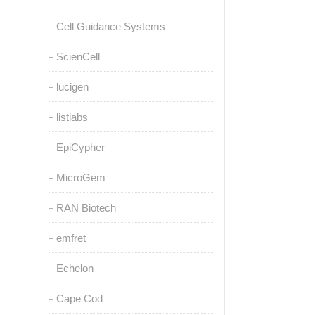
Cell Guidance Systems
ScienCell
lucigen
listlabs
EpiCypher
MicroGem
RAN Biotech
emfret
Echelon
Cape Cod