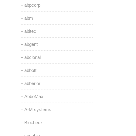
abpcorp
abm
abitec
abgent
abclonal
abbott
abberior
AbboMax
A-M systems
Biocheck
cusabio