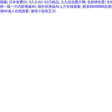
视频
|
日本免费91
|
9久久AV
|
91日精品
|
九九综合图片网
|
色婷婷性爱
|
先
韩一级一片内射视频4K
|
国外亚洲成AV人片在线观看
|
荫道BBWBBB高
洲AV成人在线观看
|
激情小说色五月
|