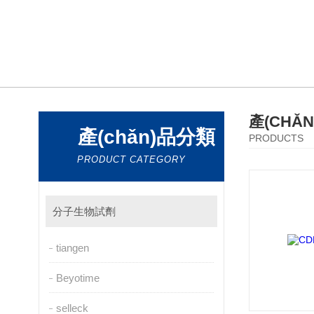
產(CHǍ
產(chǎn)品分類
PRODUCTS
PRODUCT CATEGORY
分子生物試劑
tiangen
Beyotime
selleck