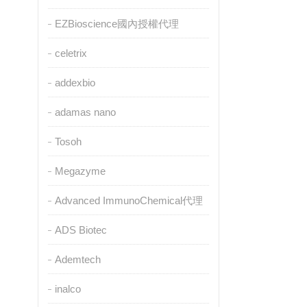
EZBioscience國內授權代理
celetrix
addexbio
adamas nano
Tosoh
Megazyme
Advanced ImmunoChemical代理
ADS Biotec
Ademtech
inalco