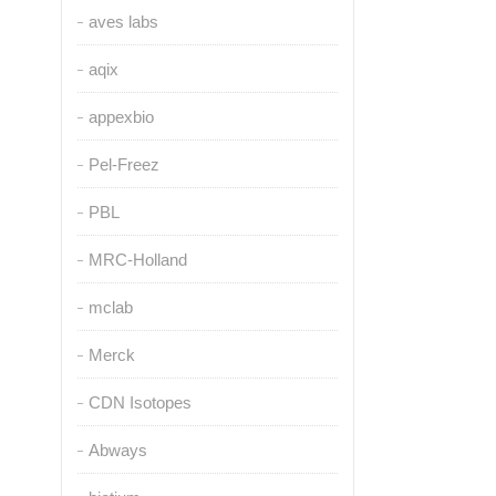
aves labs
aqix
appexbio
Pel-Freez
PBL
MRC-Holland
mclab
Merck
CDN Isotopes
Abways