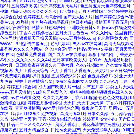
日本韩国
|
五月婷婷之美女图片
|
91xxxx九色
|
99自拍视频网站
|
狠狠草天
碰91
|
五月婷婷 欧美
|
玖玖婷婷五月天毛片
|
色五月五月天色婷婷色五月
|
视频
|
精品无码久久久久久久久
|
17.c黄色
|
五月天激情国产综合婷婷婷就
人综合在线
|
色婷婷五月天综合网
|
国产无人区大片
|
国产婷婷色综合AV蜜
美色99
|
99热欲
|
九九热在线精品视频
|
性日本精品
|
激情五月丁香五月
|
激情综合网官网
|
激情五月色综合网
|
亚洲欧美日韩VIP
|
日韩av在线免费
婷色五月
|
丁香六月婷婷社区
|
五月天开心色色网
|
99久久网站
|
这里有精
色色网站
|
狠狠操天天操天天操
|
www.五月婷婷.com
|
色色影院黄大片
|
国
WWW、99热
|
俺去也五月
|
色5月婷婷
|
成人av在线网址
|
高清无码视频网
品香蕉99久久久久网站
|
久久综合爱
|
亚洲精品V天堂中文字幕
|
五月天天
袜 在线
|
色呦呦免费观看
|
国产成人av在线播放
|
狠狠干综合网
|
丁香婷婷
AV
|
久久久久久久久久久44
|
五月亭亭欧美女人
|
伦99热
|
九九精品热播
|
婷六月
|
日日噜噜夜夜狠狠久久丁香六月
|
久久9视频欧美
|
久久激情视频
|
视频码
|
九月丁香欧美综合
|
六月丁香停
|
大香蕉五月天婷婷
|
天天日综合
97免费精彩视频
|
操日视频
|
五月婷婷深深的爱
|
色五月婷婷开心
|
亚洲天
九免费
|
婷婷十月激情综合网
|
免费约寂寞的女人网站
|
九九热AV
|
五月丁
女
|
婷婷五月综合网
|
成人国产欧美大片一区
|
久草五月婷
|
另类图片天天
www.五月天激情
|
91综合国免费久入
|
狠狠色噜噜狠狠狠狠狠色综合久久
日本
|
av在线观看免费
|
久久九九热38
|
丁香六月啪啪
|
色色色免费视频
|
9
激情综合视频
|
婷婷五月激情网站
|
天天日,天天干,天天操
|
丁香六月婷婷
在线看
|
青青草激情网
|
99性爱
|
啪啪综合网
|
夜夜谢天天干
|
男同91
|
五月
在线
|
婷婷五月18永久免费视频
|
高清无码网址
|
日本久久婷
|
五月婷综合
|
东热
|
婷婷亚洲天堂
|
丁香花高清在线完整版
|
婷婷五月激情小说
|
国产日
九
|
精品一二三区久久AAA片
|
我爱大香蕉
|
丁香花高清在线完整版
|
婷婷
婷第四色
|
五月天精品综合
|
日比网免费国产
|
天天免费成年人视频
|
91啪