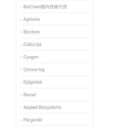
BioChain國內授權代理
Agrisera
Bioclone
Cellscript
Cyagen
Chrono-log
Epigentek
Biorad
Applied Biosystems
Fitzgerald