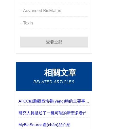
Advanced BioMatrix
Toxin
查看全部
相關文章
RELATED ARTICLES
ATCC細胞觀察培養(yǎng)時的主要事項說明
研究人員描述了一種可能的新型多發(fā)性硬化癥樣疾病
MyBioSource產(chǎn)品介紹