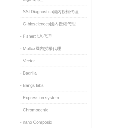
SSI Diagnostica國內授權代理
G-biosciences國內授權代理
Fisher北京代理
Moltox國內授權代理
Vector
Badrilla
Bangs labs
Expression system
Chromogenix
nano Composix