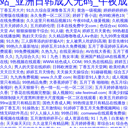
站_亚洲日韩成人无码_午夜成
丁香五月大片
|
91久久综合亚洲鲁鲁五月天
|
黄急一级视频
|
婷婷婷婷婷婷
完整版在线播放
|
永久免费一区二区三区
|
婷婷丁香小说
|
色99欧洲色19
|
在线免费播放
|
久久这里只有精品视频15
|
午夜69成人做爰视频
|
久机视频
五月天婷婷久久
|
五月婷婷伦理
|
日本在线免费中文com.
|
色综合xx
|
6080
天堂 AV
|
狠狠操狠狠干综合
|
91人碰
|
色天堂A
|
婷婷五月天黄色
|
99热都
在线播放网
|
熟妇天天综合
|
久久精品噜噜噜成人A∨色欲
|
九九99男女视
频
|
91久热
|
三人荫蒂添的好舒服A片
|
女人被男人吃奶到高潮
|
影音先锋9
网
|
99热久久最新地址
|
婷婷五月18永久免费视频
|
五月丁香花婷婷玉莉A
费观看
|
99免费视频网
|
久热九九
|
在线亚洲综合
|
AV在线大香蕉
|
五月丁
情 久久
|
九九综合久久
|
91丨九色丨熟女丰满
|
亚洲国产精品VA在线看黑
在线
|
9热视频在线观看
|
WWW.桔色成人.COM
|
99久热在线精品
|
婷婷五
久久久
|
男人的天堂在线婷婷
|
日韩欧洲亚洲
|
丁香五月天堂网
|
欧美经典
天天日天天色
|
婷婷五月天情色
|
天天操天天操综合
|
91碰碰视频
|
综合五
二区
|
九九热免费视频
|
www.久久爱.com
|
秋霞影音91人妻久久
|
成人视频
里只有精品
|
99热精品免费
|
大香蕉婷婷丁香
|
五月丁香 啪啪啪
|
色五月综
肏视奸
|
色天天狠狠干
|
色一情一乱一伦一区二区三区
|
五月天婷婷基地综
久香
|
丁香花在线视频完整版
|
操人视频91
|
site:feetmall.com
|
丰满少妇猛
韩限制级大尺度黑料泄密大尺度视频一区二区在线观看
|
欧美五月婷婷综
99re这里只有精品首页
|
国色天香成人网
|
99热情这里只有精品在线播放
婷丁香五月
|
91操熟女
|
五月激情站
|
91婷婷丁香五月天免费视频网站
|
综
情无码软件亮点
|
97人人操人人拍
|
99热日韩
|
.comwww在线观看免费操
|
看视频在线播放
|
五月激情婷婷开心
|
成人资源在线
|
91丨九色丨白浆秘
|
合
|
天天操天天曰
|
久久这里只有精品网
|
五月婷婷香蕉
|
草综合14
|
综合色