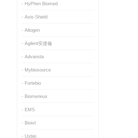
HyPhen Biomed
Axis-Shield
Altogen
Agilent安捷倫
Advansta
Mybiosource
Fortebio
Biomerieux
EMS
Bioivt
Usbio