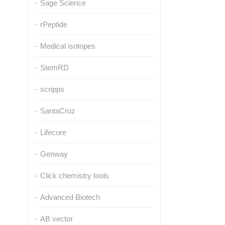
Sage Science
rPeptide
Medical isotopes
StemRD
scripps
SantaCruz
Lifecore
Genway
Click chemistry tools
Advanced Biotech
AB vector