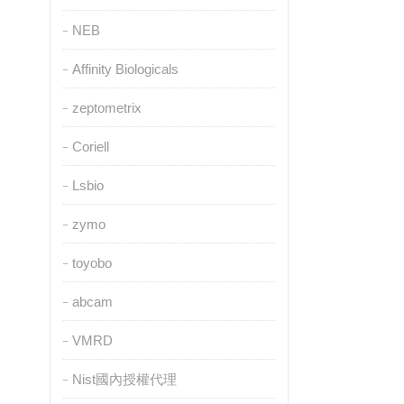
NEB
Affinity Biologicals
zeptometrix
Coriell
Lsbio
zymo
toyobo
abcam
VMRD
Nist國內授權代理