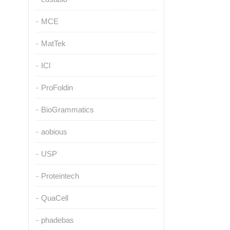
MCE
MatTek
ICl
ProFoldin
BioGrammatics
aobious
USP
Proteintech
QuaCell
phadebas