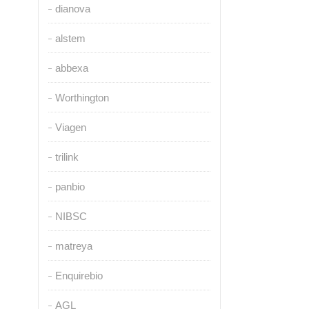
dianova
alstem
abbexa
Worthington
Viagen
trilink
panbio
NIBSC
matreya
Enquirebio
AGL