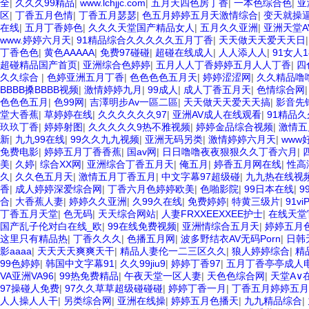
全
|
久久久99精品
|
www.lchjjc.com
|
五月天四色房丁香
|
一本色综合色
|
亚
区
|
丁香五月色情
|
丁香五月瑟瑟
|
色五月婷婷五月天激情综合
|
变天就操
在线
|
五月丁香婷色
|
久久久天堂国产精品女人
|
五月久久亚洲
|
亚洲天堂A
www.婷婷六月天
|
91精品综合久久久久久五月丁香
|
天天做天天爱天天日
丁香色色
|
黄色AAAAA
|
免费97碰碰
|
超碰在线成人
|
人人添人人
|
91女人
超碰精品国产首页
|
亚洲综合色婷婷
|
五月人人丁香婷婷五月人人丁香
|
四
久久综合
|
色婷亚洲五月丁香
|
色色色色五月天
|
婷婷涩涩网
|
久久精品噜
BBBB搡BBBB视频
|
激情婷婷九月
|
99成人
|
成人丁香五月天
|
色情综合网
色色色五月
|
色99网
|
吉澤明步Av一區二區
|
天天做天天爱天天搞
|
影音先
堂大香蕉
|
草婷婷在线
|
久久久久久久97
|
亚洲AV成人在线观看
|
91精品久
玖玖丁香
|
婷婷射图
|
久久久久久9热不雅视频
|
婷婷金品综合视频
|
激情五
新
|
九九99在线
|
99久久九九视频
|
亚洲无码另类
|
激情婷婷六月天
|
www
免费电影
|
婷婷五月丁香香蕉
|
国av网
|
日日噜噜夜夜狠狠久久丁香六月
|
美
|
久婷
|
综合XX网
|
亚洲综合丁香五月天
|
俺五月
|
婷香五月网在线
|
性高
久
|
久久色五月天
|
激情五月丁香五月
|
中文字幕97超级碰
|
九九热在线视频
香
|
成人婷婷深爱综合网
|
丁香六月色婷婷欧美
|
色啪影院
|
99日本在线
|
9
合
|
大香蕉人妻
|
婷婷久久亚洲
|
久99久在线
|
免费婷婷
|
特黄三级片
|
91v
丁香五月天堂
|
色无码
|
天天综合网站
|
人妻FRXXEEXXEE护士
|
在线天堂
国产乱子伦对白在线_欧
|
99在线免费视频
|
亚洲情综合五月天
|
婷婷五月
这里只有精品热
|
丁香久久久
|
色播五月网
|
波多野结衣AV无码Porn
|
日韩
影aaaa
|
天天天天爽爽天干
|
精品人妻伦一二三区久久
|
狼人婷婷综合
|
精
99色婷婷
|
韩国中文字幕91
|
久久99jiu9
|
婷婷丁香97
|
五月丁香亭亭成人
VA亚洲VA96
|
99热免费精品
|
午夜天堂一区人妻
|
天色色综合网
|
天堂A∨
97操碰人免费
|
97久久草草超级碰碰碰
|
婷婷丁香一月
|
丁香五月婷婷五月
人人操人人干
|
另类综合网
|
亚洲在线操
|
婷婷五月色播天
|
九九精品综合
|