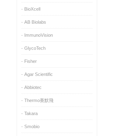
BioXcell
AB Biolabs
ImmunoVision
GlycoTech
Fisher
Agar Scientific
Abbiotec
Thermo賽默飛
Takara
Smobio