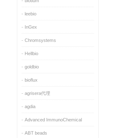
biotium
leebio
InGex
Chromsystems
Hellbio
goldbio
bioflux
agrisera代理
agdia
Advanced ImmunoChemical
ABT beads