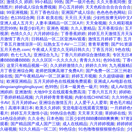
区
|
激情久久 婷婷
|
99小精品
|
99热
|
国产一级片色色
|
久久大香蕉同僚
|
亚
情图片
|
婷婷成人综合免费视频
|
开心五月婷婷
|
天天色粽合合合合合合合
線
|
99亚洲视频
|
五月丁香色综合
|
亚洲国产成人综合
|
色色色色色网站
|
综合
|
色135综合网
|
日本 欧美在线
|
天天日,天天插
|
少妇性按摩无码中文
亚洲人成人五月天
|
人妻丰满精品一区二区A片
|
天天肏视频
|
久久精彩视
思思99热
|
秋霞少妇毛片
|
亚洲色 视频
|
久久人妻精品
|
五月香蕉综合
|
五
视屏
|
色情久久久
|
六月婷婷综合
|
丁香香蕉婷婷
|
婷婷五月天激情五月天
月激情丁香六月
|
日韩精品一区二区亚洲AV观看
|
激情五月婷婷丁香
|
五月
丁香五月激情澎湃一区
|
玩熟女五十AV一二三区
|
青青草蜜臀
|
国产91资
五月天色色.com
|
午夜成人天堂久久无码日韩久久
|
丁香五月区
|
9色在线
婷婷
|
色七七九九
|
亚洲综合九九
|
丁香六月婷婷综合激情欧美
|
专区无日
搡BBBB搡BBBB
|
久久久区区一久久久久久
|
青青久久91
|
色99在线
|
丁香
区
|
这里只有精品视频一区
|
久久婷婷激情久久
|
婷婷久久99
|
九九视频精
月丁香亚洲综合网
|
老师把我爽高潮了免费A片
|
国产免费一区二区三州老师
操在线
|
国产午夜精品AV一区二区麻豆
|
婷婷五月视频
|
久久超级碰碰
|
嫩
址
|
欧洲亚洲精品
|
五月天婷婷色在线视频免费观看
|
亚洲成人AV电影在线
dingxiangtingtingliuyue
|
色99热
|
日本一級黃色一級片
|
99热
|
成人AV在
洲婷婷
|
亚洲激情
|
大地9中文在线观看免费高清
|
丁香六月五月天
|
婷婷欧
丁香婷婷精品视频
|
六月婷婷青青青视频
|
内射在线CHINESE
|
久久99热
卡AV
|
五月天婷婷av
|
亚洲综合激情五月
|
人人爱干人人爱草
|
黄色毛片精
色丨高潮丰满日本
|
欧美久久婷婷
|
安息电影在线观看完整版
|
一月婷婷色
看片
|
婷婷五月天激情小说
|
99热综合色图
|
天天草天天摸
|
草婷婷在线
|
另
14色综合婷婷
|
久久全色
|
日本色啪
|
江苏少妇性BBB搡BBB爽爽爽
|
97
观看
|
国产精品国产成人国产三级
|
成人在线精品
|
六月婷婷视频
|
婷婷婷
久碰视频
|
92久久精品一区二区
|
99色综合
|
91色噜噜狠狠狠狠色综合
|
少