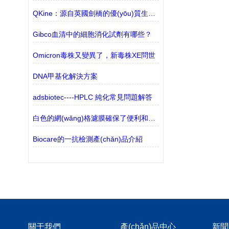
QKine：源自英國劍橋的優(yōu)質生物活性蛋白供應商
Gibco血清中的細胞消化試劑有哪些？
Omicron毒株又變異了，新毒株XE問世
DNA甲基化解決方案
adsbiotec----HPLC 純化常見問題解答
白色的網(wǎng)格濾膜確保了便利和無菌
Biocare的一抗檢測產(chǎn)品介紹
關于我們
產(chǎn)品中心
新聞