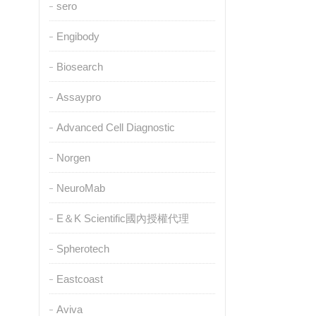
sero
Engibody
Biosearch
Assaypro
Advanced Cell Diagnostic
Norgen
NeuroMab
E＆K Scientific國內授權代理
Spherotech
Eastcoast
Aviva