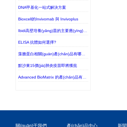
DNA甲基化一站式解決方案
Bioxcell的Invivomab 與 Invivoplus
Ibidi高壁培養(yǎng)皿的主要應(yīng)用范圍探討
ELISA 抗體如何選擇?
藻膽蛋白相關(guān)產(chǎn)品有哪些？
默沙東15價(jià)肺炎疫苗即將獲批
Advanced BioMatrix 的產(chǎn)品有哪些？
關(guān)于我們
產(chǎn)品中心
新聞