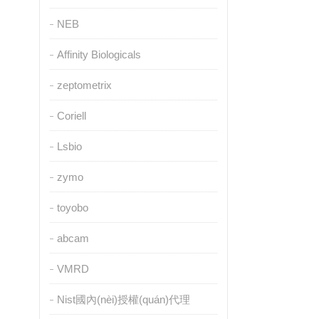
NEB
Affinity Biologicals
zeptometrix
Coriell
Lsbio
zymo
toyobo
abcam
VMRD
Nist國內(nèi)授權(quán)代理