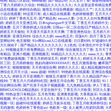
色网
|
精品三区影院
|
www狠狠
|
国产精品24r
|
久久五月丁香
|
狠狠色噜噜
丁香六月婷婷久久综合
|
99精品久久久久久久久
|
久久这里这里有精品免
品在线播放
|
婷婷综合精品
|
激情五月综合网最新
|
精品久久艹
|
久久五月
小说在线观看
|
99这里只有
|
成人精品在线观看
|
色婷婷狠狠爱
|
五月天久
日日
|
婷婷丁香色无五月
|
国产精品色
|
eeuss人妻
|
少女大人尖叫免费观看
婷
|
婷婷五月天亚洲五码
|
日本nghangse中文字幕
|
丁香五月天婷婷中文
|
线免费
|
五月丁香婷婷成人综合网
|
日韩av一区二区在线/日产精品久久久
婷婷五月天偷拍
|
天天摸天天舔天天天天爽
|
丁香亚洲色综合
|
五月婷六月
类视屏
|
亚洲无码99
|
综合久久久婷
|
www色五月
|
淫荡A片
|
四月丁香五月
堂网站99
|
色五狠狠
|
91n网站cad入口在线观看
|
日日爱699
|
97超碰9久
大久保純子
|
国产精品久久久久久久久久
|
久1色色
|
日本强伦片中文字幕
人
|
99视频这里只有免费精品
|
六月丁香网
|
综合激情五月丁香
|
五月天丁
有精品
|
亚洲小视频
|
亚洲视频无
|
96精品久久久久久久久
|
www.久久
|
青
97免费超级视频
|
丁香五月婷婷深五月
|
婷婷丁香久久
|
婷婷五月天成人网
区三区
|
五月婷婷偷拍
|
熟妇内谢69XXXXXA片
|
色五月激情基地
|
嫩草国
色中文
|
狠狠狠狠狠
|
天天色域综合网
|
婷婷久久久久
|
成人精品视频99在
洲综合五月天小说
|
www.超碰
|
99热97
|
99热欧美在线观看
|
亚洲综合视
九九九
|
婷婷五月天亚洲图片
|
狠狠五月激情丁香六月
|
久久精品国产AV
线99
|
丁香五月六月婷婷怡红院
|
激情五月综合网
|
丁香五月天影院
|
91
综合网综合网
|
国产伦亲子伦亲子视频观看
|
九九热精品在线
|
伊人丁香五
BBWCUCKOLD精品熟妇
|
天堂在线中文
|
丁香五月六月欧美
|
区区久久妻
网
|
99热这里只有精品5
|
五月色导航
|
亚洲黄色影视
|
大香蕉娱乐
|
91操操
线视频
|
开心色五月天久久久久久久
|
青草久久五月婷伊人
|
九九色影视
|
视频一区
|
超碰93在线观看
|
婷婷五月娱乐在线
|
丁香五月欧美婷婷综合
|
无码激情
|
色婷婷色丁香色欲av
|
色欧美一级
|
女人被男人吃奶到高潮
|
大