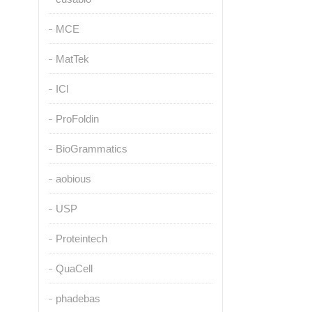
MCE
MatTek
ICl
ProFoldin
BioGrammatics
aobious
USP
Proteintech
QuaCell
phadebas