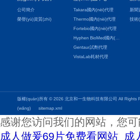
公司簡介
Takara國內(nèi)代理
新聞
榮譽(yù)資質(zhì)
Thermo國內(nèi)代理
技術(
Fortebio國內(nèi)代理
Hyphen BioMed國內(nèi)代理
Gentaur試劑代理
VistaLab耗材代理
版權(quán)所有 © 2026 北京和一生物科技有限公司 All Rights
(wǎng)
sitemap.xml
感谢您访问我们的网站，您可
成人做爰69片免费看网站_成