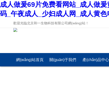
成人做爰69片免费看网站_成人做爰
码_午夜成人_少妇成人网_成人黄色
歡迎光臨北京和一生物科技有限公司網(wǎng)站！
網(wǎng)站首頁
關(guān)于我們
產(chǎn)品中