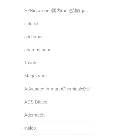
EZBioscience國內(nèi)授權(quán)代理
celetrix
addexbio
adamas nano
Tosoh
Megazyme
Advanced ImmunoChemical代理
ADS Biotec
Ademtech
inalco