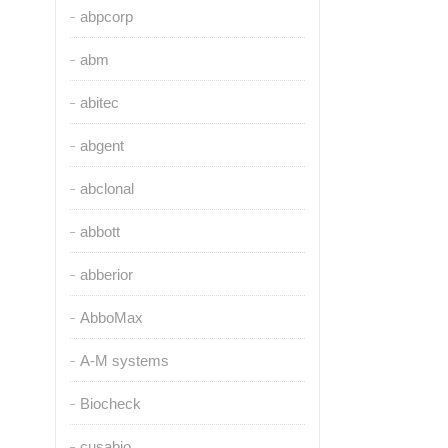
abpcorp
abm
abitec
abgent
abclonal
abbott
abberior
AbboMax
A-M systems
Biocheck
cusabio