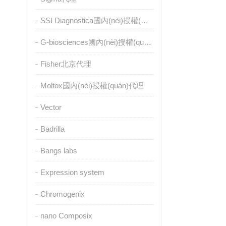
SSI Diagnostica國內(nèi)授權(quán)代理
G-biosciences國內(nèi)授權(quán)代理
Fisher北京代理
Moltox國內(nèi)授權(quán)代理
Vector
Badrilla
Bangs labs
Expression system
Chromogenix
nano Composix