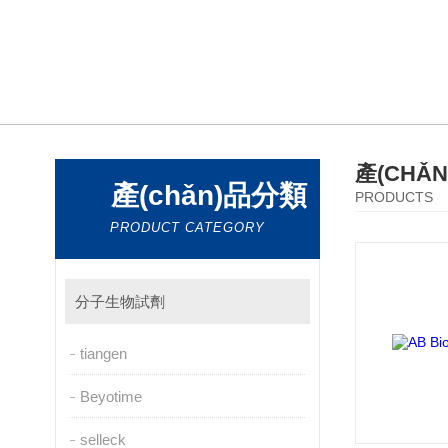
產(CHǍ
產(chǎn)品分類
PRODUCTS
PRODUCT CATEGORY
分子生物試劑
tiangen
Beyotime
selleck