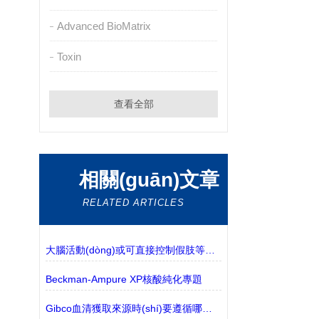
Advanced BioMatrix
Toxin
查看全部
相關(guān)文章
RELATED ARTICLES
大腦活動(dòng)或可直接控制假肢等設(shè)備或調(diào)節(jié)神經(jīng)或肌肉功能
Beckman-Ampure XP核酸純化專題
Gibco血清獲取來源時(shí)要遵循哪些防疫規(guī)定？