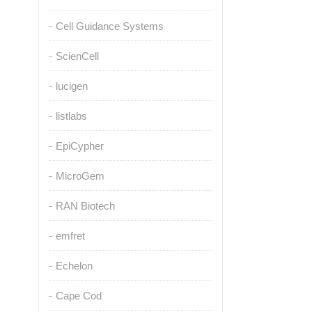
Cell Guidance Systems
ScienCell
lucigen
listlabs
EpiCypher
MicroGem
RAN Biotech
emfret
Echelon
Cape Cod