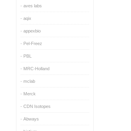
aves labs
aqix
appexbio
Pel-Freez
PBL
MRC-Holland
mclab
Merck
CDN Isotopes
Abways