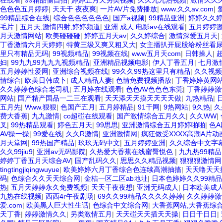
在线看
|
99精品偷自拍
|
婷婷五月天另类视频
|
久久九九热视频
|
激情久久
色色色五月婷婷
|
天天干 夜夜爽
|
一片AV片免费播放
|
www.久久av.com
|
爱
99精品综合在线
|
综合色色色色色色
|
国产a视频
|
99精品亚洲
|
婷婷久久
毛片
|
五月天,激情四射,婷婷频道
|
亚洲 成人 电影av在线观看
|
五月婷婷
月天激情网站
|
欧美碰碰碰
|
婷婷五月天av
|
久久婷综合
|
激情深爱五月天
|
丁香激情六月天婷婷
|
特黄三级又爽又粗又大
|
女主播扒开屁股给粉丝看
里只有精品无码
|
99视频精品
|
99视频在线
|
www五月天com
|
日韩操人
|
妇
|
99九九99九九九视频精品
|
亚洲精品视频电影
|
伊人丁香五月
|
七月激
五月婷婷性爱网
|
亚洲综合视频在线
|
99久久99热这里只有精品
|
久久视频
情综合
|
欧美日韩成卜
|
成人精品人妻
|
色情免费视频播放
|
丁香婷婷黄网
久久婷婷色综合老司机
|
五月婷在线观看
|
色色AV色色色东莞
|
丁香婷婷激
网站
|
国产精产国品一二三在观看
|
天天添天天摸天天天天做
|
九热精品
|
五月先
|
Www.狠狠
|
色国产五月
|
五月婷精品
|
91干网
|
9热网站
|
9久热
|
久
费大香蕉
|
九九激情
|
co超碰在线观看
|
国产激情综合五月久久
|
久久WW
|
叉
|
99热精品观看
|
婷色五月天
|
99思思
|
亚洲激情综合五月婷婷啪啪
|
色A
AV操一操
|
99爱在线
|
久久R激情
|
亚洲激情网
|
疯狂做受XXXX高潮A片动
月天堂网
|
99热国产精品
|
玖玖无码中文
|
五月婷婷亚洲
|
久久综合中文字
久久99jiu9
|
亚洲av无码影院
|
久热爱大香蕉在线蜜臀悦色
|
九九热99精品
婷婷丁香五月天综合AV
|
国产乱码久久
|
思思久久精品视频
|
狠狠狠激情网
tingtingjiqingwuyue
|
欧美婷婷六月丁香综合色连续高潮抽搐
|
天天噜天天
码
|
色综合久久天天综合网
|
金桔一区二区ab地址
|
日本色婷婷久久99精品
热
|
五月天婷婷永久免费视频
|
天天干夜夜想
|
亚洲无码成人
|
日本欧美成人
九热在线视频
|
西西4r午夜剧场
|
69久久99精品久久久久婷婷
|
久久婷婷激
爱.com
|
欧美黑人巨大性生话
|
色综合中文综合网
|
大香蕉网站,大香蕉综
天丁香
|
婷婷激情久久
|
另类激情五月
|
天天碰天天插天天操
|
日日干日日
|