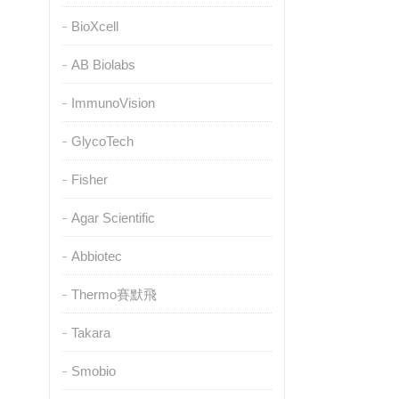
BioXcell
AB Biolabs
ImmunoVision
GlycoTech
Fisher
Agar Scientific
Abbiotec
Thermo賽默飛
Takara
Smobio