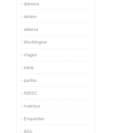
dianova
alstem
abbexa
Worthington
Viagen
trilink
panbio
NIBSC
matreya
Enquirebio
AGL