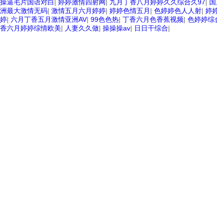
操逼毛片国语对白
|
婷婷激情四射网
|
九月丁香八月婷婷久久综合久97
|
国
洲最大激情无码
|
激情五月六月婷婷
|
婷婷色情五月
|
色婷婷色人人射
|
婷
婷
|
六月丁香五月激情亚洲AV
|
99色色热
|
丁香六月色香蕉视频
|
色婷婷综
香六月婷婷综情欧美
|
人妻久久做
|
操操操av
|
日日干综合
|