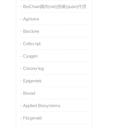
BioChain國內(nèi)授權(quán)代理
Agrisera
Bioclone
Cellscript
Cyagen
Chrono-log
Epigentek
Biorad
Applied Biosystems
Fitzgerald