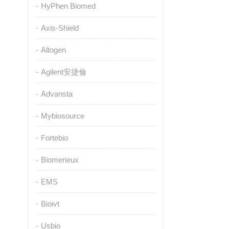
HyPhen Biomed
Axis-Shield
Altogen
Agilent安捷倫
Advansta
Mybiosource
Fortebio
Biomerieux
EMS
Bioivt
Usbio