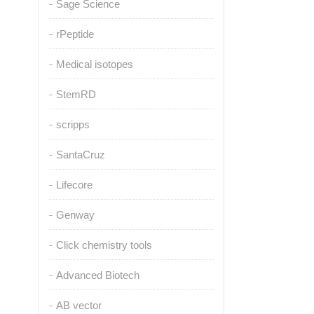
Sage Science
rPeptide
Medical isotopes
StemRD
scripps
SantaCruz
Lifecore
Genway
Click chemistry tools
Advanced Biotech
AB vector