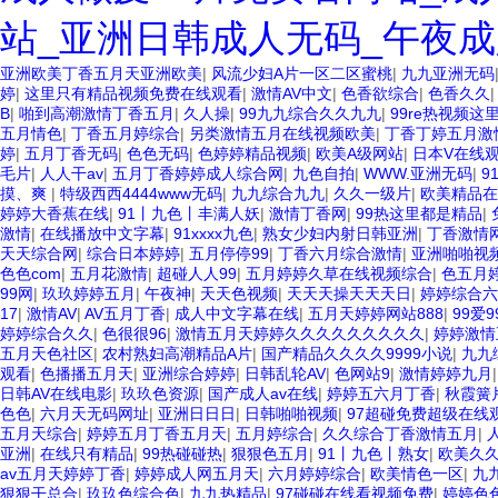
站_亚洲日韩成人无码_午夜成
亚洲欧美丁香五月天亚洲欧美
|
风流少妇A片一区二区蜜桃
|
九九亚洲无码
婷
|
这里只有精品视频免费在线观看
|
激情AV中文
|
色香欲综合
|
色香久久
B
|
啪到高潮激情丁香五月
|
久人操
|
99九九综合久久九九
|
99re热视频
五月情色
|
丁香五月婷综合
|
另类激情五月在线视频欧美
|
丁香丁婷五月激
婷
|
五月丁香无码
|
色色无码
|
色婷婷精品视频
|
欧美A级网站
|
日本V在线
毛片
|
人人干av
|
五月丁香婷婷成人综合网
|
九色自拍
|
WWW.亚洲无码
|
9
摸、爽
|
特级西西4444www无码
|
九九综合九九
|
久久一级片
|
欧美精品在
婷婷大香蕉在线
|
91丨九色丨丰满人妖
|
激情丁香网
|
99热这里都是精品
|
激情
|
在线播放中文字幕
|
91xxxx九色
|
熟女少妇内射日韩亚洲
|
丁香激情
天天综合网
|
综合日本婷婷
|
五月停停99
|
丁香六月综合激情
|
亚洲啪啪视
色色com
|
五月花激情
|
超碰人人99
|
五月婷婷久草在线视频综合
|
色五月
99网
|
玖玖婷婷五月
|
午夜神
|
天天色视频
|
天天天操天天天日
|
婷婷综合六
17
|
激情AV
|
AV五月丁香
|
成人中文字幕在线
|
五月天婷婷网站888
|
99爱9
婷婷综合久久
|
色很很96
|
激情五月天婷婷久久久久久久久久久
|
婷婷激情
五月天色社区
|
农村熟妇高潮精品A片
|
国产精品久久久久9999小说
|
九九
观看
|
色播播五月天
|
亚洲综合婷婷
|
日韩乱轮AV
|
色网站9
|
激情婷婷九月
日韩AV在线电影
|
玖玖色资源
|
国产成人av在线
|
婷婷五六月丁香
|
秋霞簧
色色
|
六月天无码网址
|
亚洲日日日
|
日韩啪啪视频
|
97超碰免费超级在线
五月天综合
|
婷婷五月丁香五月天
|
五月婷综合
|
久久综合丁香激情五月
|
亚洲
|
在线只有精品
|
99热碰碰热
|
狠狠色五月
|
91丨九色丨熟女
|
欧美久久
av五月天婷婷丁香
|
婷婷成人网五月天
|
六月婷婷综合
|
欧美情色一区
|
九
狠狠干总合
|
玖玖色综合色
|
九九热精品
|
97碰碰在线看视频免费
|
婷婷色