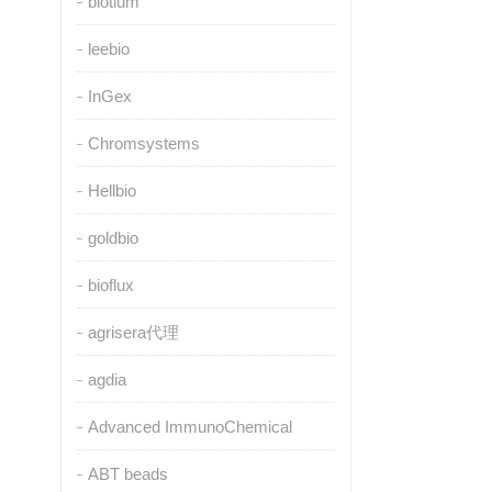
biotium
leebio
InGex
Chromsystems
Hellbio
goldbio
bioflux
agrisera代理
agdia
Advanced ImmunoChemical
ABT beads