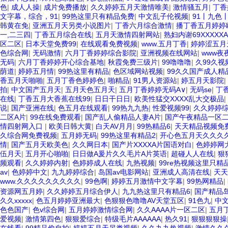
色
|
成人人操
|
成片免费播放
|
久久婷婷五月天激情唯美
|
激情骚五月
|
丁香
文字幕，综合，91
|
99热这里只有精品免费
|
中文乱子伦视频
|
91丨九色
韩黄在免
|
亚洲五月天另类小说图片
|
丁香六月综合激情
|
播丁香五月婷婷
一,二三四
|
丁香五月综合在线
|
五月天激情四射网站
|
熟妇内谢69XXXXX
区二区
|
日本天堂免费99
|
在线观看免费视频
|
www.五月丁香
|
婷婷涩五月
色综合网
|
无码激情
|
六月丁香婷婷综合影院
|
亚洲视频在线网站
|
www夜
无码
|
六月丁香婷婷开心综合基地
|
秋霞免费三级片
|
99噜噜噜
|
久99久视
荫道
|
婷婷五月情
|
99热这里有精品
|
色区域网站视频
|
99久久国产成人精
香五月天啪啪
|
五月丁香色婷婷色
|
啪精品
|
91男人资源站
|
婷五月天影院
|
拍
|
中文国产五月天
|
五月天色五月天
|
五月丁香婷婷无码A∨
|
无码se
|
丁
在线
|
丁香五月大香蕉在线99
|
日日干日日
|
欧美性猛交XXXX乱大交极品
|
说
|
国产亚洲在线
|
色五月在线观看
|
99热九九热
|
性爱视频99
|
久久婷婷
二区A片
|
99在线免费观看
|
国产乱人偷精品人妻A片
|
国产午夜精品一区
情四射网入口
|
欧美日韩大黄
|
白天AV月月
|
99热精品6
|
天天精品视频免
久综合网免费视频
|
五月婷无码
|
99热这里有精品2
|
开心色五月天久久久
情
|
国产五月天欧美色
|
久久网日本
|
国产片XXXXA片国语对白
|
色婷婷网
伍月天
|
五月开心啪啪
|
日日做A爰片久久毛片A片英语
|
超碰人人在线
|
狠
频观看
|
久久婷婷内射
|
色婷婷成人在线
|
九热视频
|
99re热视频这里只精
av
|
色婷婷中文
|
九九婷婷综合
|
岛国av电影网站
|
亚洲成人高清在线
|
天天
www.久久久久久久久久久
|
99色啊
|
婷婷五月激情中文字幕
|
99热网精品
|
资源网五月婷
|
久久婷婷五月综合伊人
|
九九热这里只有精品6
|
国产精品
久久xxxxx
|
色五月婷婷亚洲最大
|
色狠狠色噜噜AV天堂五区
|
91色九
|
中
色色国产
|
色v综合网
|
五月婷婷激情综合网
|
久久AAAA片一区二区
|
五月
爱视频
|
激情第四色
|
狠狠爱综合
|
特级毛片AAAAAA
|
热久91
|
狠狠狠狠操