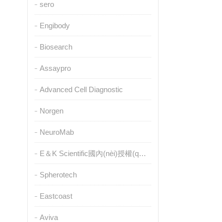
sero
Engibody
Biosearch
Assaypro
Advanced Cell Diagnostic
Norgen
NeuroMab
E＆K Scientific國內(nèi)授權(quán)代理
Spherotech
Eastcoast
Aviva