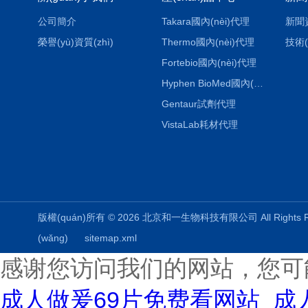
公司簡介
Takara國內(nèi)代理
新聞
榮譽(yù)資質(zhì)
Thermo國內(nèi)代理
技術(
Fortebio國內(nèi)代理
Hyphen BioMed國內(nèi)代理
Gentaur試劑代理
VistaLab耗材代理
版權(quán)所有 © 2026 北京和一生物科技有限公司 All Rights
(wǎng)
sitemap.xml
感谢您访问我们的网站，您可
成人做爰69片免费看网站_成