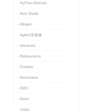
HyPhen Biomed
Axis-Shield
Altogen
Agilent安捷倫
Advansta
Mybiosource
Fortebio
Biomerieux
EMS
Bioivt
Usbio