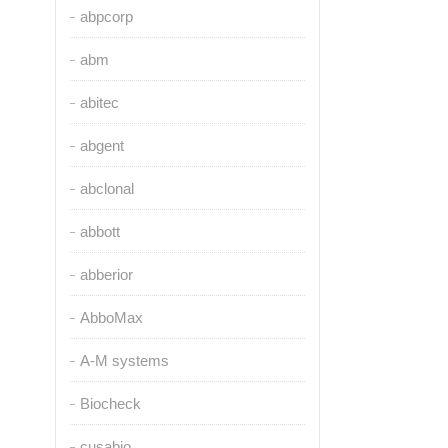
abpcorp
abm
abitec
abgent
abclonal
abbott
abberior
AbboMax
A-M systems
Biocheck
cusabio