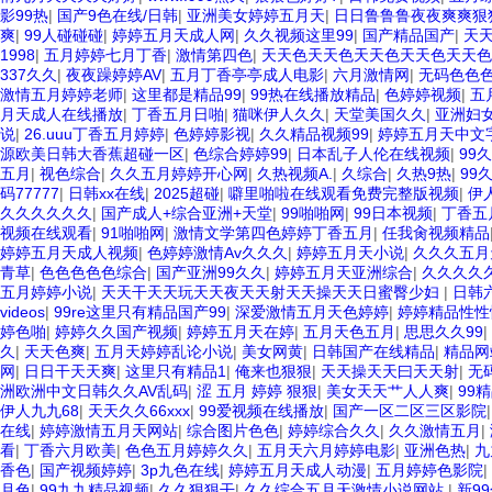
影99热
|
国产9色在线/日韩
|
亚洲美女婷婷五月天
|
日日鲁鲁鲁夜夜爽爽狠
爽
|
99人碰碰碰
|
婷婷五月天成人网
|
久久视频这里99
|
国产精品国产
|
天
1998
|
五月婷婷七月丁香
|
激情第四色
|
天天色天天色天天色天天色天天色
337久久
|
夜夜躁婷婷AV
|
五月丁香亭亭成人电影
|
六月激情网
|
无码色色
激情五月婷婷老师
|
这里都是精品99
|
99热在线播放精品
|
色婷婷视频
|
五
月天成人在线播放
|
丁香五月日啪
|
猫咪伊人久久
|
天堂美国久久
|
亚洲妇女
说
|
26.uuu丁香五月婷婷
|
色婷婷影视
|
久久精品视频99
|
婷婷五月天中文
源欧美日韩大香蕉超碰一区
|
色综合婷婷99
|
日本乱子人伦在线视频
|
99
五月
|
视色综合
|
久久五月婷婷开心网
|
久热视频A.
|
久综合
|
久热9热
|
99
码77777
|
日韩xx在线
|
2025超碰
|
噼里啪啦在线观看免费完整版视频
|
伊
久久久久久久
|
国产成人+综合亚洲+天堂
|
99啪啪网
|
99日本视频
|
丁香五
视频在线观看
|
91啪啪网
|
激情文学第四色婷婷丁香五月
|
任我肏视频精品
婷婷五月天成人视频
|
色婷婷激情Av久久久
|
婷婷五月天小说
|
久久久五月
青草
|
色色色色色综合
|
国产亚洲99久久
|
婷婷五月天亚洲综合
|
久久久久
五月婷婷小说
|
天天干天天玩天天夜天天射天天操天天日蜜臀少妇
|
日韩
videos
|
99re这里只有精品国产99
|
深爱激情五月天色婷婷
|
婷婷精品性性
婷色啪
|
婷婷久久国产视频
|
婷婷五月天在婷
|
五月天色五月
|
思思久久99
|
久
|
天天色爽
|
五月天婷婷乱论小说
|
美女网黄
|
日韩国产在线精品
|
精品网
网
|
日日干天天爽
|
这里只有精品1
|
俺来也狠狠
|
天天操天天曰天天射
|
无
洲欧洲中文日韩久久AV乱码
|
涩 五月 婷婷 狠狠
|
美女天天艹人人爽
|
99
伊人九九68
|
天天久久66xxx
|
99爱视频在线播放
|
国产一区二区三区影院
在线
|
婷婷激情五月天网站
|
综合图片色色
|
婷婷综合久久
|
久久激情五月
|
看
|
丁香六月欧美
|
色色五月婷婷久久
|
五月天六月婷婷电影
|
亚洲色热
|
九
香色
|
国产视频婷婷
|
3p九色在线
|
婷婷五月天成人动漫
|
五月婷婷色影院
|
月色
|
99九九精品视频
|
久久狠狠干
|
久久综合五月天激情小说网站
|
新9