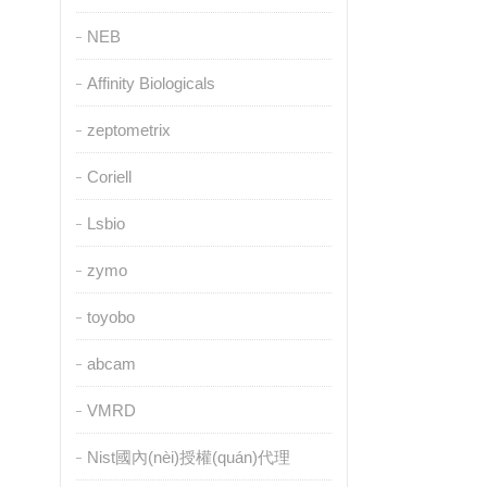
NEB
Affinity Biologicals
zeptometrix
Coriell
Lsbio
zymo
toyobo
abcam
VMRD
Nist國內(nèi)授權(quán)代理