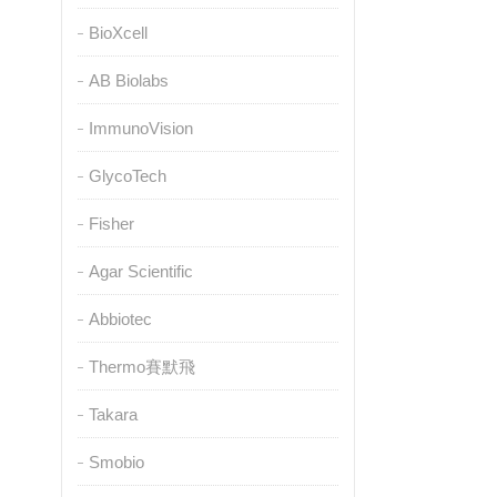
BioXcell
AB Biolabs
ImmunoVision
GlycoTech
Fisher
Agar Scientific
Abbiotec
Thermo賽默飛
Takara
Smobio