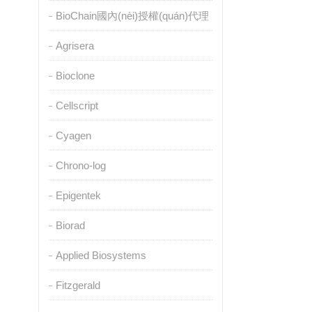
BioChain國內(nèi)授權(quán)代理
Agrisera
Bioclone
Cellscript
Cyagen
Chrono-log
Epigentek
Biorad
Applied Biosystems
Fitzgerald