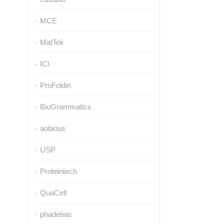
MCE
MatTek
ICl
ProFoldin
BioGrammatics
aobious
USP
Proteintech
QuaCell
phadebas