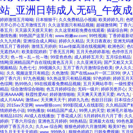
站_亚洲日韩成人无码_午夜成
婷婷激情五月呦呦
|
日本狠狠干
|
久久免费精品小视频
|
欧美婷婷九月
|
色
月开心开心五月激情五月
|
久久这里面只有精品视频
|
超碰激情网
|
丁香六
香五月
|
天天舔天天摸天天射
|
久久这里精彩免费在线观看
|
插逼综合网
|
激情热播
|
99热国产这里只有
|
www.粉嫩av.com
|
99性视频
|
丁香婷最新
久九九经典
|
亚洲综合成人网站
|
婷婷久久精品
|
天天日夜夜欢
|
亚洲无码
情五月丁香婷婷
|
激情五月婷婷
|
91av传媒高清在线视频网
|
欧洲色区
|
色
无遮挡A片
|
欧美影院婷婷
|
丁香无五月网
|
五月天色婷婷基地
|
色停停五月
天天
|
色～性～乱～伦～噜
|
99亚色色色
|
成人婷婷五月天
|
五月综合精品
|
情网|亚洲精品国产自在现线|黄色五月天
|
久久亚洲无码
|
国产又粗又大又
视频精品
|
九色七七
|
,99视频久久
|
五月丁香六月激情综合欧美
|
伊人久久
站
|
久久 视频这里只有精总
|
久色激情
|
国产在线aaa片一区二区99
|
伊人
婷丁香六月
|
97九色视频
|
9久热这里只有精品视频
|
97色婷婷
|
婷婷五月
色综网
|
热99热久
|
99在线观看免费精品视频
|
五月天网站亭亭
|
一级性爱
精品
|
综合激情综合啪啪
|
色五月婷婷综合
|
无码一级片
|
婷婷另类开心
|
天
亚洲AAAA网
|
秋霞性爱AV
|
婷婷激情啪啪
|
天天爽天天透天天爱
|
AV九九
|
成人片AAAA
|
激情av
|
天天爽天天干
|
婷婷九九色
|
色欲日日躁
|
日本综合
说
|
2015av天堂网
|
www狠狠com
|
999影院成人在线影院
|
久久精品国产
情婷婷色小说
|
99热播放
|
66精品国产成人
|
99男人的天堂
|
欧洲毛片基地
有精品1025
|
AV成人在线播放
|
丁香花成人区
|
5月婷婷6月六月丁香
|
久久
婷婷
|
丁香六月综合
|
亚洲色五月婷婷
|
98热精品
|
亚洲最大在线
|
99色色
婷婷丁香五月久久
|
久久se 综合网
|
狠狠色婷婷六月激情网
|
殴美97色
|
9
情九月天天天天婷婷
|
www..999热久
|
狠狠色婷婷7
|
日韩免费视频
|
五月