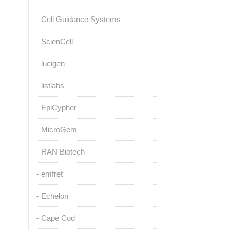
Cell Guidance Systems
ScienCell
lucigen
listlabs
EpiCypher
MicroGem
RAN Biotech
emfret
Echelon
Cape Cod