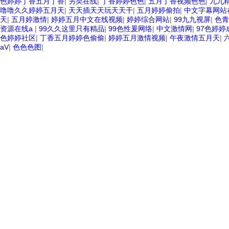
色婷婷丁香五月丁香
|
另类在线
|
丁香婷婷色色
|
五月丁香视频色色
|
九九
噜噜久久婷婷五月天
|
天天插天天玩天天干
|
五月婷婷偷拍
|
中文字幕网站
天
|
五月婷激情
|
婷婷五月中文在线视频
|
婷婷综合网站
|
99九九视屏
|
色青
资源在线a
|
99久久这里只有精品
|
99色性爰网络
|
中文激情网
|
97色婷
色婷婷社区
|
丁香五月婷婷色偷偷
|
婷婷五月激情视频
|
午夜激情五月天
|
aV
|
色色色图
|