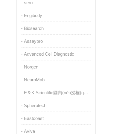
sero
Engibody
Biosearch
Assaypro
Advanced Cell Diagnostic
Norgen
NeuroMab
E＆K Scientific國內(nèi)授權(quán)代理
Spherotech
Eastcoast
Aviva