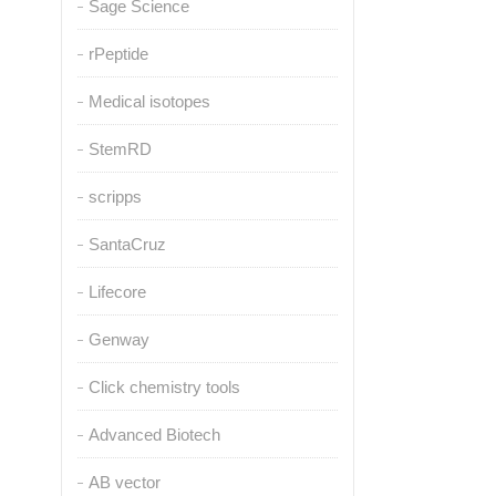
Sage Science
rPeptide
Medical isotopes
StemRD
scripps
SantaCruz
Lifecore
Genway
Click chemistry tools
Advanced Biotech
AB vector