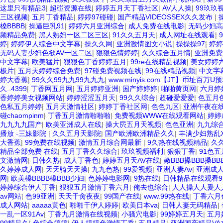
这里只有精品3
|
超碰资源在线
|
婷婷五月天丁香社区
|
AV人人操
|
99玖玖
三区视频
|
五月丁香精品
|
婷婷97碰碰
|
国产精品VIDEOSSEX久久发布
|
槡BBBB
|
操逼巨乳91
|
婷婷六月亚洲综合
|
成人免费在线电影
|
无码少妇高
频精品免费
|
黑人熟妇一区二区三区
|
91久久五月天
|
成人网址在线观看
|
婷
|
婷婷伊人综合中文字幕
|
操久久网
|
亚洲激情图文小说
|
操操操97
|
婷婷
无码人妻少妇色欲AV一区二区
|
狠狠色情婷婷
|
久久综合五月情
|
亚洲免费
中文字幕
|
欧美猛片
|
狠狠色丁香婷婷五月
|
99re在线精品视频
|
美女婷婷
极片
|
五月天婷婷综合免费
|
97碰免费视频在线
|
99在线精品视频
|
中文字
婷大香蕉
|
99久久99九九99九九九
|
www.minyis.com【JT】币址百万U
久..4399
|
丁香网五月网
|
五月婷婷亚洲
|
国产婷婷婷
|
啪啪黄页网
|
六月婷
香婷婷美女视频网站
|
婷婷涩涩五月天
|
99久久综合
|
超碰爱爱爱
|
色五月
色私五月婷婷
|
五月天激情社区
|
婷婷丁香社区网
|
色色九区
|
亚洲午夜在
碰chaompinm
|
丁香五月激情啪啪啪
|
免费视频WWW在线观看网站
|
婷婷
九九九九国产
|
欧美亚洲成人在线
|
操大屄五月天视频
|
色色亚洲
|
九九综
播放 -三妹影院
|
久久五月天影院
|
国产欧洲欧洲精品久久
|
丰满少妇熟乱X
大香蕉
|
99免费在线视频
|
激情五月综合网最新
|
9久热在线视频精品
|
久
精品全部免费 在线
|
五月丁香久久综合
|
玖玖视频福利
|
狠狠丁香
|
91色五
文激情网
|
日韩久热
|
成人丁香色
|
婷婷五月天AV在线
|
嫩BBB搡BBB搡BB
久婷婷成人网
|
天天骑天天操
|
九九色热
|
99爱视频
|
亚洲人妻Av
|
亚洲成
网
|
欧美槡BBBB槡BBB少妇
|
色婷婷电影网
|
9热在线
|
日韩精品在线观看9
婷婷综合伊人丁香
|
狠狠五月激情丁香六月
|
俺去也综合
|
人人操人人爰人
av网站
|
色99亚洲
|
天天干肏夜夜
|
99国产在线
|
www.99热在线
|
丁香六月
成人网站
|
aaaaa黄色
|
啪啪干伊人婷婷
|
欧美日本va
|
日韩人妻无码精品
|
一乱一区91Av
|
丁香九月激情在线视频
|
小骚穴电影
|
99婷婷五月天
|
五月