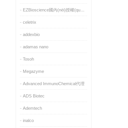
EZBioscience國內(nèi)授權(quán)代理
celetrix
addexbio
adamas nano
Tosoh
Megazyme
Advanced ImmunoChemical代理
ADS Biotec
Ademtech
inalco