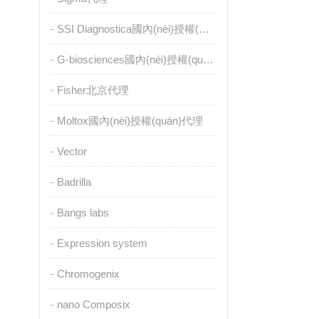
SSI Diagnostica國內(nèi)授權(quán)代理
G-biosciences國內(nèi)授權(quán)代理
Fisher北京代理
Moltox國內(nèi)授權(quán)代理
Vector
Badrilla
Bangs labs
Expression system
Chromogenix
nano Composix