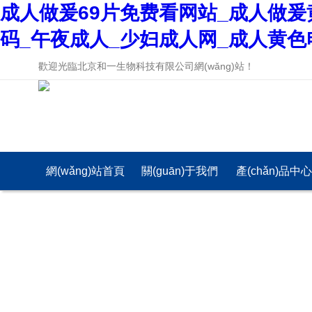
成人做爰69片免费看网站_成人做爰
码_午夜成人_少妇成人网_成人黄色
歡迎光臨北京和一生物科技有限公司網(wǎng)站！
網(wǎng)站首頁
關(guān)于我們
產(chǎn)品中