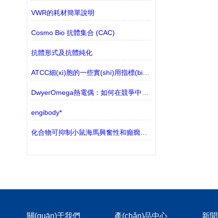
VWR的耗材簡單說明
Cosmo Bio 抗體集合 (CAC)
抗體形式及抗體純化
ATCC細(xì)胞的一些實(shí)用指標(biāo)參數(shù)講解
DwyerOmega熱電偶：如何在競爭中脫穎而出？
engibody*
化合物可抑制小鼠海馬興奮性和癲癇發(fā)作傾向
關(guān)于我們
產(chǎn)品中心
新聞