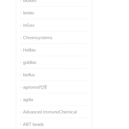
biotium
leebio
InGex
Chromsystems
Hellbio
goldbio
bioflux
agrisera代理
agdia
Advanced ImmunoChemical
ABT beads