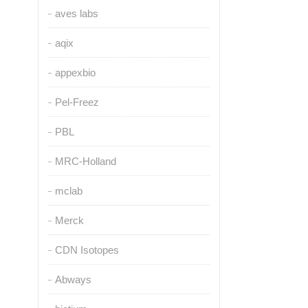
aves labs
aqix
appexbio
Pel-Freez
PBL
MRC-Holland
mclab
Merck
CDN Isotopes
Abways