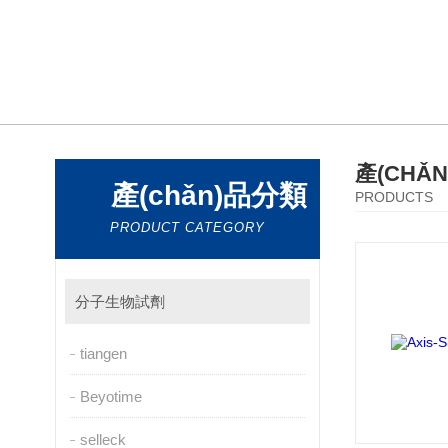
產(CHǍ
產(chǎn)品分類
PRODUCTS
PRODUCT CATEGORY
分子生物試劑
tiangen
Beyotime
selleck