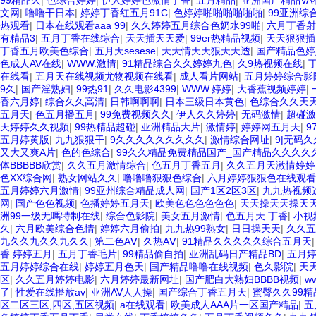
99精品久
|
色综合婷婷
|
伊人婷婷色激情丁香
|
五月精品
|
亚洲国产精品VA
文网
|
噜噜干日本
|
婷婷丁香红五月91C
|
色婷婷啪啪啪啪啪啪
|
99亚洲综
热观看
|
日本在线观看aaa 99
|
久久婷婷五月综合色奶水99啪
|
六月丁香
有精品3
|
五月丁香在线综合
|
天天插天天爱
|
99er热精品视频
|
天天狠狠插
丁香五月欧美色综合
|
五月天sesese
|
天天情天天狠天天透
|
国产精品色婷
色成人AV在线
|
WWW.激情
|
91精品综合久久婷婷九色
|
久9热视频在线
|
在线看
|
五月天在线视频尤物视频在线看
|
成人看片网站
|
五月婷婷综合影
9久
|
国产淫熟妇
|
99热91
|
久久电影4399
|
WWW.婷婷
|
大香蕉视频婷婷
|
香六月婷
|
综合久久高清
|
日韩啊啊啊
|
日本三级日本黄色
|
色综合久久天
五月天
|
色五月播五月
|
99免费视频久久
|
伊人久久婷婷
|
无码激情
|
超碰激
天婷婷久久视频
|
99热精品超碰
|
亚洲精品大片
|
激情婷
|
婷婷网五月天
|
9
五月婷黄版
|
九九狠狠干
|
9久久久久久久久久久
|
激情综合网址
|
9|无码
又大又爽A片
|
色的色综合
|
99久久精品免费精品国产_国产精品久久久久
体BBBBB欣赏
|
久久五月激情综合
|
色五月丁香五月
|
久久五月天激情婷婷
色XX综合网
|
熟女网站久久
|
噜噜噜狠狠色综合
|
六月婷婷狠狠色在线观看
五月婷婷六月激情
|
99亚州综合精品成人网
|
国产1区2区3区
|
九九热视频
网
|
国产色色视频
|
色播婷婷五月天
|
欧美色色色色色色
|
天天操天天操天
洲99一级无嗎特制在线
|
综合色影院
|
美女五月激情
|
色五月天 丁香
|
小视
久
|
六月欧美综合色情
|
婷婷六月偷拍
|
九九热99熟女
|
日日操天天
|
久久五
九久久九久久九久久
|
第二色AⅤ
|
久热AⅤ
|
91精品久久久久久综合五月天
香 婷婷五月
|
五月丁香毛片
|
99精品偷自拍
|
亚洲乱码日产精品BD
|
五月
五月婷婷综合在线
|
婷婷五月色天
|
国产精品噜噜在线视频
|
色久影院
|
天
区
|
久久五月婷婷电影
|
六月婷婷最新网址
|
国产肥白大熟妇BBBB视频
|
w
了
|
性爱在线播放av
|
亚洲AV人人操
|
国产综合丁香五月天
|
蜜臀久久99
区二区三区,四区,五区视频
|
a在线观看
|
欧美成人AAA片一区国产精品
|
五