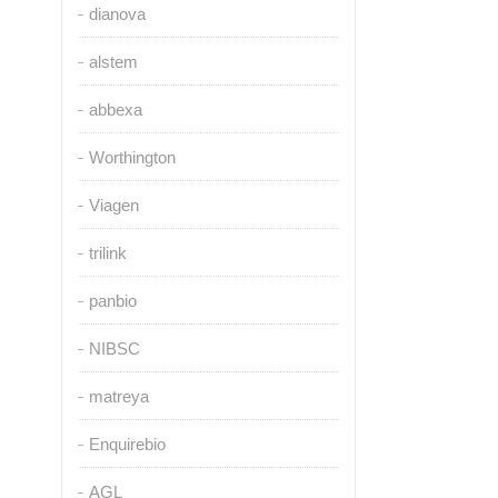
dianova
alstem
abbexa
Worthington
Viagen
trilink
panbio
NIBSC
matreya
Enquirebio
AGL