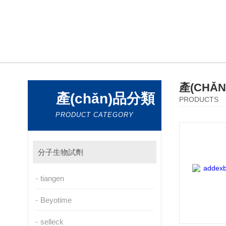
產(CHǍ
產(chǎn)品分類
PRODUCTS
PRODUCT CATEGORY
分子生物試劑
tiangen
Beyotime
selleck