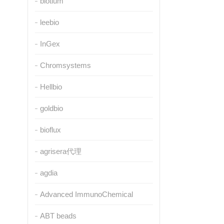
biotium
leebio
InGex
Chromsystems
Hellbio
goldbio
bioflux
agrisera代理
agdia
Advanced ImmunoChemical
ABT beads