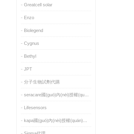
Greatcell solar
Enzo
Biolegend
Cygnus
Bethyl
JPT
分子生物試劑代購
seracare國(guó)內(nèi)授權(quán)代理
Lifesensors
kapa國(guó)內(nèi)授權(quán)代理
Sigma代理