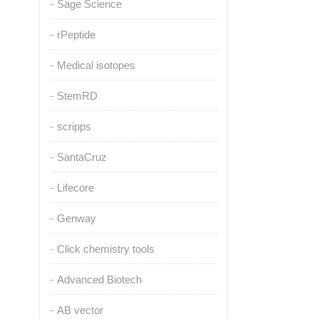
Sage Science
rPeptide
Medical isotopes
StemRD
scripps
SantaCruz
Lifecore
Genway
Click chemistry tools
Advanced Biotech
AB vector