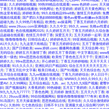
www99热
|
色欧美一级
|
激情婷婷视频在线
|
九九热AV
|
99re26视频
|
丁香
操逼
|
久久婷婷啪啪视频
|
99热99精品在线观看
|
www.色婷婷.com
|
天天
丁香五月天视频在线播放
|
99热网址
|
色天堂婷婷
|
婷婷五月天黄色网址
|
热这里有精品
|
婷婷欧美色
|
99久在线精品99re8热
|
激情五月色婷婷
|
免
视频在线观看
|
国产肥白大熟妇BBBB视频
|
懂色av蜜臀av粉嫩av永陈冠希
超碰九热
|
久久99热只有精品
|
欧洲色
|
av操逼网
|
丁香五月婷婷六月婷婷
精品
|
www.26uuu.com亚洲电影
|
久久久中文
|
99久久.www
|
先锋av性爱
在线观看
|
色在线视频网2025
|
久久婷婷五月天
|
丁香五月婷婷久久综合
品超碰在线观看
|
色情五月停停丁香
|
深爱五月天
|
五月天婷婷一起草
|
亚
啪
|
噜噜噜噜噜色
|
日韩综合成人
|
婷婷婷色五月
|
99亚洲精品视频
|
久九色
A1片久久久
|
九九这里只有精品
|
丁香五月婷婷综合91
|
五月丁香激情婷
合久久
|
国产日韩欧美
|
www.婷婷,com
|
播播网色播播
|
天天综合网~91
|
无码综合
|
婷婷五月天激情丁香
|
婷婷五月丁香四射
|
中文字幕乱轮
|
www
欧美一级色
|
99re思思热在线视频
|
欧美性丁香色色五月天干干
|
亚洲日本
婷婷久久
|
99re思思热久久
|
开心婷婷五
|
丁香五月婷婷啪啪
|
天天干天天 
线观看
|
91久久久久久
|
亚洲乱码日产精品BD
|
综合五月天天天天天五月
|
月
|
丁香五月乱中文字幕
|
殴美日韩成人
|
国产91视频
|
天天色综合色
|
九月
五月综合在线播放
|
九九re视频在线视频
|
丁香九月婷婷综合
|
伊人日日干
www.99热在线观看
|
五月天欧美 另类小说
|
WWW久久99久久99久久
|
久
爱AV
|
久久99网站
|
五月综合精品
|
九热...av
|
九九9久九9国产视频
|
蜜臀9
妇
|
国产视频福利
|
大香蕉婷婷
|
99热碰碰
|
五月五丁香婷婷
|
久久看婷婷
|
9l九九九九九77777
|
丁香色色网
|
五月婷婷 激情五月
|
五月天六月丁香
|
久久
|
26uuu亚洲色
|
99自拍视频网站
|
狠狠色噜噜狠狠狠777奇米
|
欧美色
91岛国片
|
五月天操逼激情
|
思思热精品在线
|
苍井结衣
|
久久综合激情婷
中心
|
久热99
|
七七色色综合
|
日韩不卡123
|
亚洲最大成人综合网720P
|