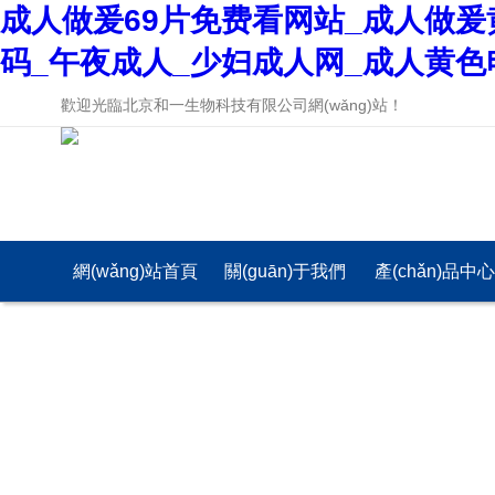
成人做爰69片免费看网站_成人做爰
码_午夜成人_少妇成人网_成人黄色
歡迎光臨北京和一生物科技有限公司網(wǎng)站！
網(wǎng)站首頁
關(guān)于我們
產(chǎn)品中