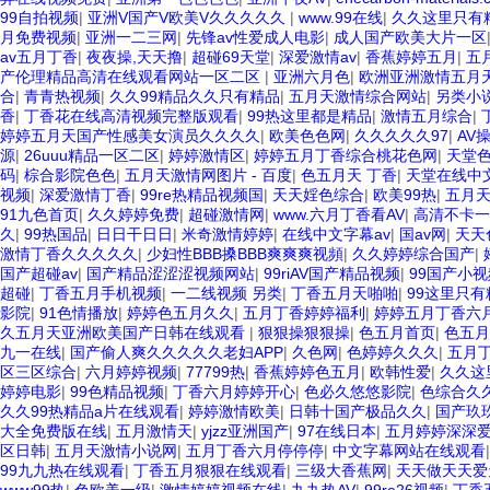
99自拍视频
|
亚洲V国产V欧美V久久久久久
|
www.99在线
|
久久这里只有精
月免费视频
|
亚洲一二三网
|
先锋av性爱成人电影
|
成人国产欧美大片一区
av五月丁香
|
夜夜操,天天撸
|
超碰69天堂
|
深爱激情av
|
香蕉婷婷五月
|
五
产伦理精品高清在线观看网站一区二区
|
亚洲六月色
|
欧洲亚洲激情五月
合
|
青青热视频
|
久久99精品久久只有精品
|
五月天激情综合网站
|
另类小
香
|
丁香花在线高清视频完整版观看
|
99热这里都是精品
|
激情五月综合
|
婷婷五月天国产性感美女演员久久久久
|
欧美色色网
|
久久久久久97
|
AV
源
|
26uuu精品一区二区
|
婷婷激情区
|
婷婷五月丁香综合桃花色网
|
天堂
码
|
棕合影院色色
|
五月天激情网图片 - 百度
|
色五月天 丁香
|
天堂在线中
视频
|
深爱激情丁香
|
99re热精品视频国
|
天天婬色综合
|
欧美99热
|
五月
91九色首页
|
久久婷婷免费
|
超碰激情网
|
www.六月丁香看AV
|
高清不卡一
久
|
99热国品
|
日日干日日
|
米奇激情婷婷
|
在线中文字幕av
|
国av网
|
天天
激情丁香久久久久久
|
少妇性BBB搡BBB爽爽爽视頻
|
久久婷婷综合国产
|
国产超碰av
|
国产精品涩涩涩视频网站
|
99riAV国产精品视频
|
99国产小视
超碰
|
丁香五月手机视频
|
一二线视频 另类
|
丁香五月天啪啪
|
99这里只有
影院
|
91色情播放
|
婷婷色五月久久
|
五月丁香婷婷福利
|
婷婷五月丁香六
久五月天亚洲欧美国产日韩在线观看
|
狠狠操狠狠操
|
色五月首页
|
色五月
九一在线
|
国产偷人爽久久久久久老妇APP
|
久色网
|
色婷婷久久久
|
五月
区三区综合
|
六月婷婷视频
|
77799热
|
香蕉婷婷色五月
|
欧韩性爱
|
久久这
婷婷电影
|
99色精品视频
|
丁香六月婷婷开心
|
色必久悠悠影院
|
色综合久
久久99热精品a片在线观看
|
婷婷激情欧美
|
日韩十国产极品久久
|
国产玖
大全免费版在线
|
五月激情天
|
yjzz亚洲国产
|
97在线日本
|
五月婷婷深深
区日韩
|
五月天激情小说网
|
五月丁香六月停停停
|
中文字幕网站在线观看
99九九热在线观看
|
丁香五月狠狠在线观看
|
三级大香蕉网
|
天天做天天爱