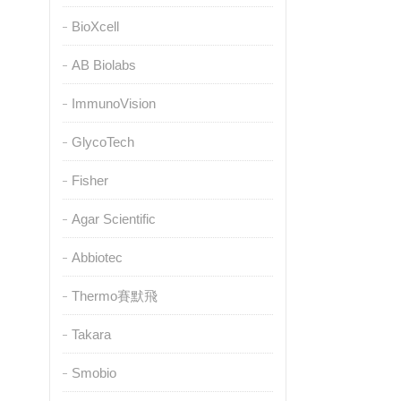
BioXcell
AB Biolabs
ImmunoVision
GlycoTech
Fisher
Agar Scientific
Abbiotec
Thermo賽默飛
Takara
Smobio