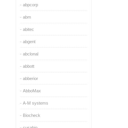
abpcorp
abm
abitec
abgent
abclonal
abbott
abberior
AbboMax
A-M systems
Biocheck
cusabio