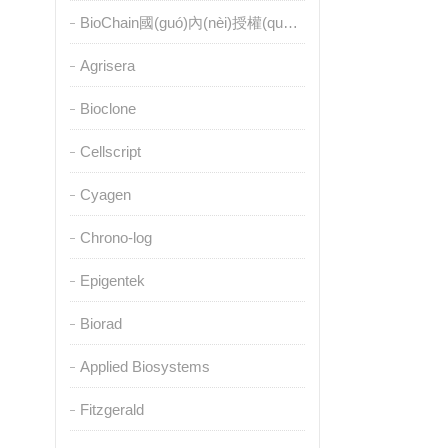
BioChain國(guó)內(nèi)授權(quán)代理
Agrisera
Bioclone
Cellscript
Cyagen
Chrono-log
Epigentek
Biorad
Applied Biosystems
Fitzgerald