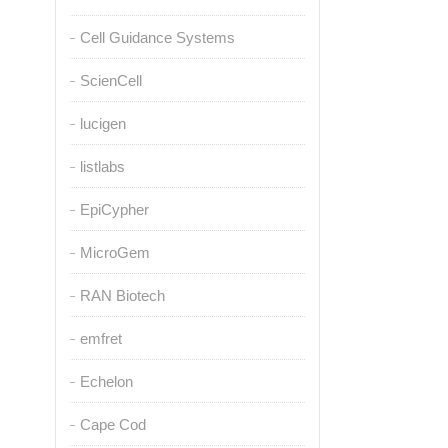
Cell Guidance Systems
ScienCell
lucigen
listlabs
EpiCypher
MicroGem
RAN Biotech
emfret
Echelon
Cape Cod