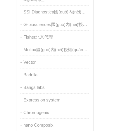
SSI Diagnostica國(guó)內(nèi)授權(quán)代理
G-biosciences國(guó)內(nèi)授權(quán)代理
Fisher北京代理
Moltox國(guó)內(nèi)授權(quán)代理
Vector
Badrilla
Bangs labs
Expression system
Chromogenix
nano Composix