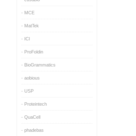
MCE
MatTek
ICl
ProFoldin
BioGrammatics
aobious
USP
Proteintech
QuaCell
phadebas