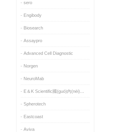
sero
Engibody
Biosearch
Assaypro
Advanced Cell Diagnostic
Norgen
NeuroMab
E＆K Scientific國(guó)內(nèi)授權(quán)代理
Spherotech
Eastcoast
Aviva