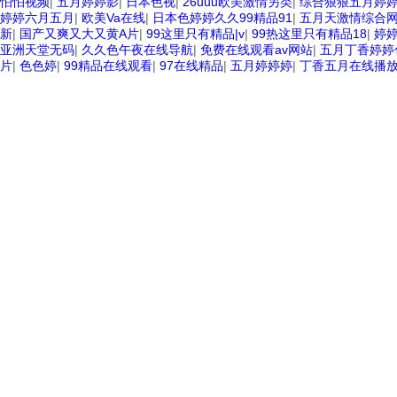
怕怕视频
|
五月婷婷影
|
日本色视
|
26uuu欧美激情另类
|
综合狠狠五月婷
婷婷六月五月
|
欧美Va在线
|
日本色婷婷久久99精品91
|
五月天激情综合
新
|
国产又爽又大又黄A片
|
99这里只有精品|v
|
99热这里只有精品18
|
婷
亚洲天堂无码
|
久久色午夜在线导航
|
免费在线观看av网站
|
五月丁香婷婷
片
|
色色婷
|
99精品在线观看
|
97在线精品
|
五月婷婷婷
|
丁香五月在线播