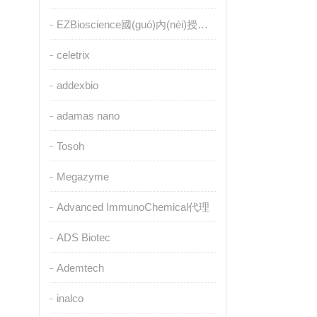
EZBioscience國(guó)內(nèi)授權(quán)代理
celetrix
addexbio
adamas nano
Tosoh
Megazyme
Advanced ImmunoChemical代理
ADS Biotec
Ademtech
inalco