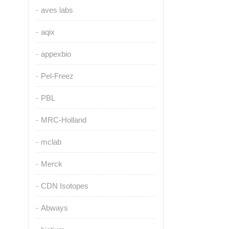
aves labs
aqix
appexbio
Pel-Freez
PBL
MRC-Holland
mclab
Merck
CDN Isotopes
Abways