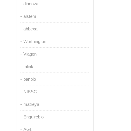
dianova
alstem
abbexa
Worthington
Viagen
trilink
panbio
NIBSC
matreya
Enquirebio
AGL