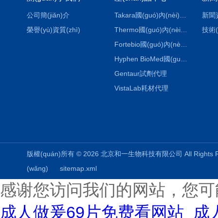
公司簡(jiǎn)介
Takara國(guó)內(nèi)代理
新聞
榮譽(yù)資質(zhì)
Thermo國(guó)內(nèi)代理
技術(
Fortebio國(guó)內(nèi)代理
Hyphen BioMed國(guó)內(nèi)代理
Gentaur試劑代理
VistaLab耗材代理
版權(quán)所有 © 2026 北京和一生物科技有限公司 All Rights
(wǎng)
sitemap.xml
感谢您访问我们的网站，您可
成人做爰69片免费看网站_成