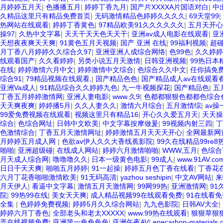
月婷婷五月天
|
色播播五月
|
婷婷丁香九月
|
国产片XXXXA片国语对白
|
中
久精品这里只有精品免费首页
|
无码激情精品色婷婷久久久久
|
69天堂99
|
热网站在线观看
|
婷婷丁香黄色
|
97精品欧美91久久久久久久
|
五月天开心
操97
|
久热中文字幕
|
天天干天天色天天干
|
亚洲av成人电影在线观看
|
亚
天想夜夜爽天天爽
|
91黄色五月天视频
|
国产 亚洲 在线
|
99福利视频
|
超
月丁香八月婷婷久久综合久97
|
亚洲亚洲人成综合网络
|
色99色
|
久久婷婷
线观看国产
|
久久看婷婷
|
另类小说五月天激情
|
日韩亚洲视频
|
99热日本
在线
|
婷婷激情六月中文
|
婷婷激情中文综合
|
色综合久久中文
|
任你搞免
综合91
|
79精品视频在线观看,
|
国产精品色色
|
国产精品成人av在线观看
亚洲Va成人
|
91精品综合久久婷婷九色
|
九一牛视频探花
|
国产精品色
|
五
丁香五月婷婷激情网
|
亚洲人妻电影
|
www.久9
|
色都都狠狠色都都色综合
天天爽夜爽
|
婷婷播5月
|
久久人妻久久
|
激情六月综合
|
五月激情综
|
av操
99爱免费视频在线观看
|
视频这里只有精品16
|
开心久久爱五月天
|
天天操
综合
|
色综合网址
|
日韩中文欧美
|
中文字幕按摩做爰
|
99视频内射三四
|
丁
色激情综合
|
丁香五月天激情网址
|
婷婷激情五月天天天开心
|
全网最新网
月婷婷五月成人网
|
色欲av伊人久久大香线蕉影院
|
99久在线精品99re8
啪啪
|
亚洲超级碰
|
在线成人网站
|
婷婷六月激情啪啪
|
WWW,五月
|
色综合
月天成人综合网
|
噜噜噜久久
|
日本一级黄色电影
|
99成人
|
www.91AV.co
日日干天天爽
|
啪啪五月婷婷
|
91一起操
|
婷婷五月色丁香在线看
|
丁香花
六月丁花香啪啪激情欧美
|
91无码高清
|
yazhou seshipin
|
中文AV网站
|
来
月天伊人
|
看逼中文字幕
|
激情五月天激情网
|
99网99热
|
亚洲激情网
|
9
院
|
99热99在线
|
美女天天爽
|
成人精品视频99在线观看免费
|
91在线看免
全集
|
色婷婷免费视频
|
婷婷5月久久综合网站
|
九九色影院
|
日韩AV大全
|
婷婷六月丁香色
|
全部老头和老太XXXXX
|
www.99热在线观看
|
狠狠草狠
弄在线视频免费
|
亚洲第一色色色色
|
亚洲午夜AV
|
enecarbon-materi