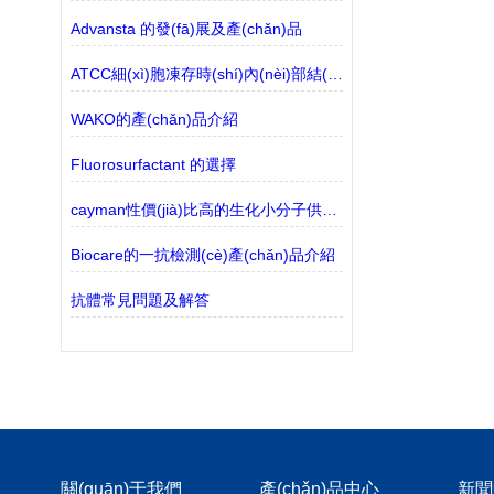
Advansta 的發(fā)展及產(chǎn)品
ATCC細(xì)胞凍存時(shí)內(nèi)部結(jié)冰會(huì)影響細(xì)胞活性嗎
WAKO的產(chǎn)品介紹
Fluorosurfactant 的選擇
cayman性價(jià)比高的生化小分子供應(yīng)商
Biocare的一抗檢測(cè)產(chǎn)品介紹
抗體常見問題及解答
關(guān)于我們
產(chǎn)品中心
新聞