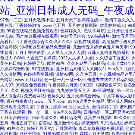
站_亚洲日韩成人无码_午夜成
97色一二三
|
五月天激情小说
|
五月天天丁香婷婷在线中
|
激情丁香久久久
费在线
|
丁香婷婷激情
|
www.色五月
|
五月婷激情影院
|
欧美婷婷成人
|
9
蕉
|
99爱在线精品视频免费观看
|
色婷婷久久
|
色玖玖导航
|
五月开心播播
伊人99
|
国产精典视频在线观看
|
色欲天天综合
|
99热碰碰热
|
激情五月天
美看片
|
《丁香激情综合久久伊人久久》影视在线观看 -高清预告手机免费
综合婷婷
|
99视频这里有精品免费观看
|
几激情五月婷婷色五月色天堂
|
9
线观看
|
五月丁香狠狠爱
|
人人摸人人操人人爱
|
日韩人妻白浆视频系列
|
色成人.COM
|
大香蕉丁香婷婷
|
2022人人操人人看
|
久久综合丁香五月
|
美色色日韩
|
色婷婷导航
|
欧美99热
|
久久色这里只有精品
|
公车全黄H全
月婷婷综合欧美
|
97在线刺激
|
亚洲精品又粗又大又爽A片
|
Aaa久久
|
啪啪
久久激情网
|
色停停香蕉视频
|
激情AV网
|
久久色五月
|
九九视频精品这里
合网站
|
www.五月婷婷
|
色一情一乱一乱一区9
|
俺也去在线久久精品23欧
人人97
|
99综合免费视频
|
午夜婷婷六月天
|
99日韩
|
狠狠狠狠草草
|
欧美激
月天
|
久久 视频这里只有精总
|
九九婷婷网五月天
|
99亚洲视频
|
第一区久
成人做爰A片免费看网站
|
色你久久
|
五月天婷综合网站
|
中文字幕成人影
费
|
夜夜撸夜夜骑
|
www。五月,com
|
99热6这里之有精品
|
亚洲成人网站
在线观看免费高清
|
丁香五月婷婷av
|
五月天涩涩
|
激情婷婷丁香
|
蜜乳国
丁香在线观看
|
性一交一乱一交A片久久四色
|
日韩精品一区二区亚洲AV
五月综合网最新
|
日韩高清久久
|
99精品免费
|
欧美在线视频9
|
99久久6
|
五月
|
色墦五月丁香
|
密黄站
|
五月激情小说
|
操笔无码
|
思思热在线
|
婷婷
网
|
91热久久
|
婷婷五月天AV
|
五月网激情
|
青草青草视频2免费观看
|
色欲
在线视频
|
日日干综合
|
91蝌蚪窝视频在线
|
婷婷六月天激情
|
欧美日比视