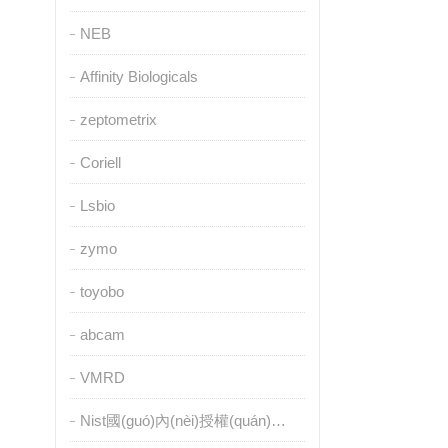
NEB
Affinity Biologicals
zeptometrix
Coriell
Lsbio
zymo
toyobo
abcam
VMRD
Nist國(guó)內(nèi)授權(quán)代理