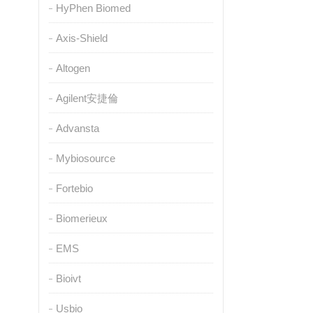
HyPhen Biomed
Axis-Shield
Altogen
Agilent安捷倫
Advansta
Mybiosource
Fortebio
Biomerieux
EMS
Bioivt
Usbio