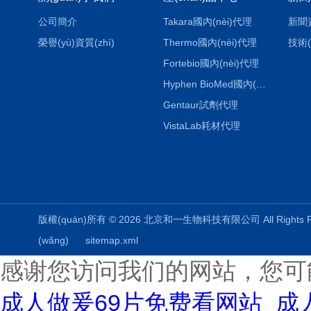
公司簡介
Takara國內(nèi)代理
新聞
榮譽(yù)資質(zhì)
Thermo國內(nèi)代理
技術(
Fortebio國內(nèi)代理
Hyphen BioMed國內(nèi)代理
Gentaur試劑代理
VistaLab耗材代理
版權(quán)所有 © 2026 北京和一生物科技有限公司 All Rights
(wǎng)
sitemap.xml
感谢您访问我们的网站，您可
成人做爰69片免费看网站_成