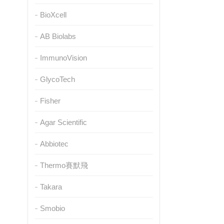
BioXcell
AB Biolabs
ImmunoVision
GlycoTech
Fisher
Agar Scientific
Abbiotec
Thermo賽默飛
Takara
Smobio