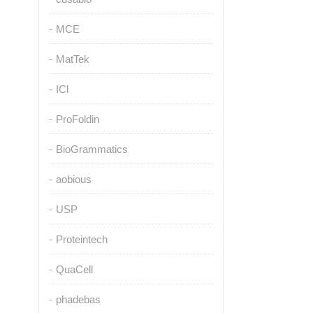
MCE
MatTek
ICl
ProFoldin
BioGrammatics
aobious
USP
Proteintech
QuaCell
phadebas