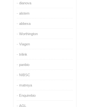
dianova
alstem
abbexa
Worthington
Viagen
trilink
panbio
NIBSC
matreya
Enquirebio
AGL