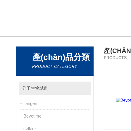
產(CHǍ
產(chǎn)品分類
PRODUCTS
PRODUCT CATEGORY
分子生物試劑
tiangen
Beyotime
selleck