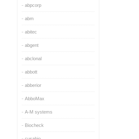
abpcorp
abm
abitec
abgent
abclonal
abbott
abberior
AbboMax
A-M systems
Biocheck
cusabio