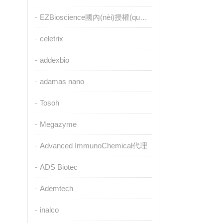
EZBioscience國內(nèi)授權(quán)代理
celetrix
addexbio
adamas nano
Tosoh
Megazyme
Advanced ImmunoChemical代理
ADS Biotec
Ademtech
inalco