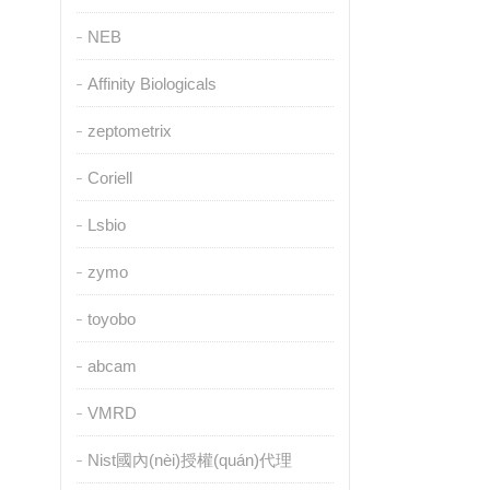
NEB
Affinity Biologicals
zeptometrix
Coriell
Lsbio
zymo
toyobo
abcam
VMRD
Nist國內(nèi)授權(quán)代理