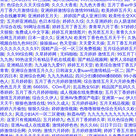
开
|
色综合久久天天综合网
|
久久久大香蕉
|
九九色大香蕉
|
五月丁香av中
月丁香六月激情综合
|
亚洲婷婷激情综合激情999精品
|
欧美婷婷五月天
|
合在线嫩草网
|
亚洲婷婷五月天
|
...婷婷国产成人亚洲日韩
|
欧美性生交XX
堂
|
五月婷亚洲精品
|
色日本综合
|
婷婷久久综
|
久久亚洲婷婷
|
白人荫道BB
月综合在线
|
99网址在线看
|
婷婷五月丁香五月
|
青青草六月丁香
|
97婷婷
天狠狠
|
免费成人中文字幕
|
婷婷五月激情图片
|
色另类五月天
|
青青久久9
合网五月婷婷
|
日本一道久久
|
亚洲九N
|
欧美性丁香色色五月天干干
|
久热
视频自拍九色9l社区
|
操操操av
|
色天堂操
|
天天爱天天操
|
五月丁香五月
久久久久久久久久97
|
国精产品一区一区三区免费视频
|
五月综合婷婷五
频
|
久久99综合网
|
久草婷婷网
|
无码啪啪
|
五月婷婷 激情五月
|
99五月丁
九九热
|
99热这里只有精品手机在线观看
|
国产精品视频网
|
被男人添B超
品
|
亚洲精品另类
|
九九碰九九爱97
|
婷婷五月天堂
|
欧美综合激情丁香五
青青
|
亚洲综合激情五月久久
|
日韩淑女人妻luan伦激情精品一区二
|
国产
区四日本
|
亚洲综合色网
|
九九九热精品
|
四川少扫搡BBW搡BBBB
|
99小
色人
|
五月婷婷影
|
五月丁香六月婷婷激情网
|
综合激情五月天六月婷免费
色色五月天 亚洲
|
666555。COm毛片
|
乱岳熟女50岁
|
精品国产乱码久
香婷婷
|
五月丁香六月婷婷啪啪
|
成人视频在线免费播放
|
五月天丁香婷婷
激情五月婷婷她
|
综合久久伊人
|
亚洲AV免费国产电影
|
亚洲第一av
|
伊人
天天干
|
狠狠色激情在线
|
99久久成人
|
五月婷婷福利
|
五月天精品视频
|
亚
婷婷六月偷拍
|
狠狠久综合
|
婷婷激情视频
|
色噜噜狠狠色综合无码久久欧
情久久
|
风流少妇A片一区二区蜜桃
|
秋霞AV吧
|
九九九九九九九九九九九
月
|
这里只有视频精品
|
五月婷婷九
|
色五月丁香婷婷久草
|
玖玖色综合网
|
综合
|
亚洲Av成人在线观看
|
激情婷婷色色
|
热久久66
|
日日干日日
|
亚洲
婷激情综合网
|
久99热
|
激情六月婷婷
|
五月婷婷激情网
|
婷婷丁香五月激情