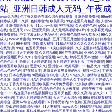
站_亚洲日韩成人无码_午夜成
www九九热
|
色丁香久综合在线久综合在线观看
|
亚洲色情免费网
|
99er
婷婷成人网
|
9久操
|
色婷婷色情
|
欧美影院
|
99热这里只有精品 搜
|
人妻Vi
爱
|
亚洲情综合五月天
|
91porn一起草
|
密乳视频
|
久久婷婷色色
|
g00d人
在线
|
色五月天.con
|
亚洲天天操
|
成人无码髙潮喷水A片
|
中文字幕无码成
碰免费在线
|
中文字幕无码人妻AAA片
|
色狠狠色噜噜AV天堂五区
|
99久
成人
|
WWW.水蜜桃
|
9999热精品
|
五月丁香五月激情综合色综合
|
婷婷色
婷五月天
|
99干视频
|
美欧成人视频
|
91精品丝袜久久久久久久久粉嫩
|
丁
在线资源
|
99碰
|
色五月天婷婷
|
91疯狂操操操操
|
久久这里有精品视频在
频
|
婷婷五月天丁香激情
|
久久精品66
|
9国产在线视频
|
亚洲久久视频
|
丁
美女视频图片久久91
|
色综合性视频
|
av九九
|
婷婷五月天AV激情
|
99热
色色色五月
|
色播五月天婷婷老师
|
五月婷婷丁香五月天
|
丁香色影院
|
9
婷婷五月欧美综合
|
思思9久久
|
亚洲色vA
|
欧美高潮9
|
99精品大片
|
性爱
色av色色色色
|
97在线日本
|
激情又色又爽又黄的A片
|
视频一二区
|
丁香
中文
|
日本在线噜噜
|
9l视频自拍9l九色9l成人
|
97碰久久
|
激情综合色五月
色亚洲
|
激情丁香五月AV
|
婷婷综合色图
|
综合久久丁香婷婷,五月婷婷六月
九九
|
丁香九月综合
|
亚洲欧美国产A片免费观看
|
北京熟妇搡BBBB搡BBB
九九九
|
六月婷婷色色色
|
色综合色色色
|
天天夜夜操
|
婷婷午夜丁香
|
日韩
色99
|
99热这里只有精品最新网址
|
五月天色图
|
婷久久高清
|
热久久91
|
亚洲旡码
|
丁香六月婷婷综合在线
|
天天艹天天综合网
|
99日在线观看视频
美综合
|
亚洲AV综合在线观看
|
97日韩无套内
|
99色热
|
五月综合婷婷五月
婷
|
类似婷婷激情综合网站
|
91人妻视频
|
www.久久
|
99日精品视频
|
1囯
妻丰满做爰XXX
|
荔枝视频app污
|
婷婷五月天首页
|
99色区
|
成人网站av