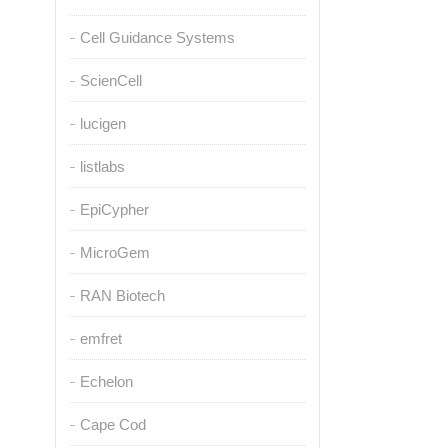
Cell Guidance Systems
ScienCell
lucigen
listlabs
EpiCypher
MicroGem
RAN Biotech
emfret
Echelon
Cape Cod