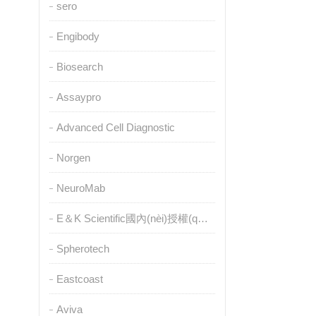
sero
Engibody
Biosearch
Assaypro
Advanced Cell Diagnostic
Norgen
NeuroMab
E＆K Scientific國內(nèi)授權(quán)代理
Spherotech
Eastcoast
Aviva