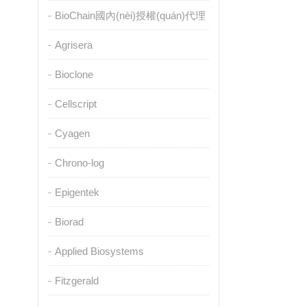
BioChain國內(nèi)授權(quán)代理
Agrisera
Bioclone
Cellscript
Cyagen
Chrono-log
Epigentek
Biorad
Applied Biosystems
Fitzgerald