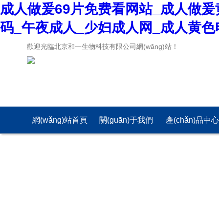
成人做爰69片免费看网站_成人做爰
码_午夜成人_少妇成人网_成人黄色
歡迎光臨北京和一生物科技有限公司網(wǎng)站！
網(wǎng)站首頁
關(guān)于我們
產(chǎn)品中