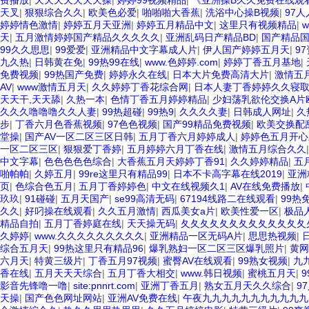
费播放
|
天天天天天天天操
|
婷婷99视频精品
|
《亚洲操B久久免费在线观看,
天叉
|
狠狠综合久久
|
欧美色必爱
|
啪啪啪大香蕉
|
洗浴中心操B视频
|
97人
婷婷情色激情
|
婷婷五月天亚洲
|
婷婷五月精品中文
|
这里只有视频精品
|
天
|
五月激情婷婷国产精品久久久久久
|
亚洲乱码日产精品BD
|
国产精品
99久久思思
|
99爱爱
|
亚洲精品中文字幕成人片
|
伊人国产婷婷五月天
|
9
九久热
|
日韩黄在免
|
99热99在线
|
www.色婷婷.com
|
婷婷丁香五月基地
|
免费视频
|
99热国产免费
|
婷婷永久在线
|
日本大片免费高清大片
|
激情五
AV
|
www激情五月天
|
久久婷婷丁香花综合网
|
日本人妻丁香婷婷久久寝
天天干,天天舔
|
久热一本
|
色情丁香五月婷婷精品
|
少妇荡乳欲伦交换A片
久久久噜噜噜久久人妻
|
99热超碰
|
99热9
|
久久久久妻
|
日韩成人网址
|
久
步
|
丁香六月色香蕉视频
|
97色色视频
|
国产99精品免费视频
|
欧美交换配乱
堂操
|
国产AV一区二区三区日韩
|
五月丁香六月婷婷成人
|
婷婷色五月开心
一区二区三区
|
狠狠爱丁香婷
|
五月婷婷六月丁香在线
|
激情五月综合久久
中文字幕
|
色色色色色综合
|
大香蕉五月天婷婷丁香91
|
久久婷婷精品
|
五
啪帕帕
|
久婷五月
|
99re这里只有精品99
|
日本不卡高字幕在线2019
|
亚洲
页
|
色综合色五月
|
五月丁香婷婷色
|
中文在线视频久1
|
AV在线免费播放
|
玖玖
|
91碰碰
|
五月天国产
|
se99高清无码
|
67194线路二在线观看
|
99热
久久
|
好叼操在线观看
|
久久五月激情
|
西瓜美女a片
|
欧美性爱一区
|
极品人
精品自拍
|
五月丁香婷庭在线
|
天天操无码
|
夂夂夂夂夂夂夂夂夂夂夂夂夂
久婷婷
|
www.久久久久久久久久久
|
亚洲精品一区无码A片
|
思思热视频
|
综合五月天
|
99热这里只有精品96
|
爆乳熟妇一区二区三区爆乳照片
|
黄网
六月天
|
特黄三级片
|
丁香五月97视频
|
蜜臀AV在线观看
|
99熟女视频
|
九
香在线
|
五月天天天综合
|
五月丁香大相交
|
www.韩日视频
|
蜜桃五月天
|
影音先锋噜一噜
|
site:pnnrt.com
|
亚洲丁香五月
|
熟女五月天久久综合
|
9
天操
|
国产色色网址网站
|
亚洲AV免费在线
|
午夜九九九九九九九九九九九