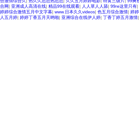
合激情综合久
|
热久久思思热思思
|
久久五月婷婷电影
|
特黄三级片
|
99爽
合网
|
亚洲成人高清在线
|
精品99在线观看
|
人人草人人舔
|
99re这里只有
婷婷综合激情五月中文字幕
|
www.日本久久videos
|
色五月综合激情
|
婷婷
人五月婷
|
婷婷丁香五月天哟啪
|
亚洲综合在线伊人婷
|
丁香丁婷五月激情