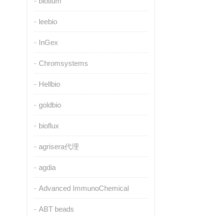
biotium
leebio
InGex
Chromsystems
Hellbio
goldbio
bioflux
agrisera代理
agdia
Advanced ImmunoChemical
ABT beads