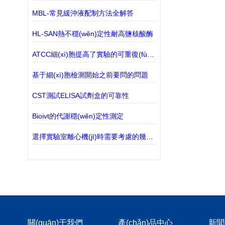
MBL-常見緩沖液配制方法全解答
HL-SAN熱不穩(wěn)定性耐高鹽核酸酶
ATCC細(xì)胞提高了實驗的可重復(fù)性
基于細(xì)胞檢測開始之前要問的問題
CST測試ELISA試劑盒的可靠性
Bioivt的代謝穩(wěn)定性測定
選擇實驗室離心機(jī)時需要考慮的幾個因素
關(guān)于我們
產(chǎn)品中心
新聞