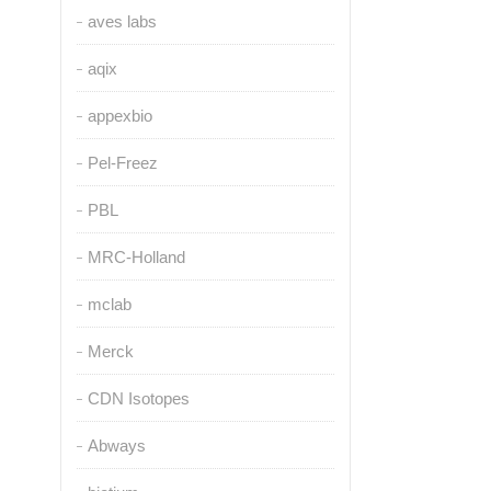
aves labs
aqix
appexbio
Pel-Freez
PBL
MRC-Holland
mclab
Merck
CDN Isotopes
Abways