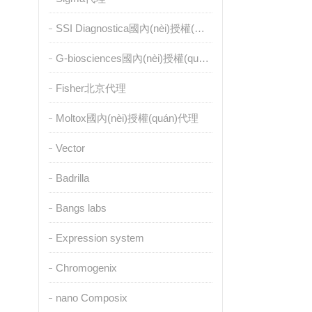
SSI Diagnostica國內(nèi)授權(quán)代理
G-biosciences國內(nèi)授權(quán)代理
Fisher北京代理
Moltox國內(nèi)授權(quán)代理
Vector
Badrilla
Bangs labs
Expression system
Chromogenix
nano Composix