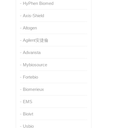
HyPhen Biomed
Axis-Shield
Altogen
Agilent安捷倫
Advansta
Mybiosource
Fortebio
Biomerieux
EMS
Bioivt
Usbio