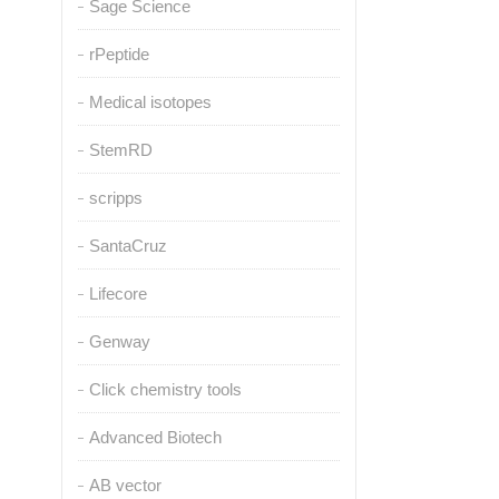
Sage Science
rPeptide
Medical isotopes
StemRD
scripps
SantaCruz
Lifecore
Genway
Click chemistry tools
Advanced Biotech
AB vector