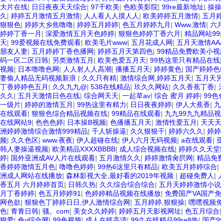
大片在线
|
日日夜夜天天综合
|
97干欧美
|
色欧美影院
|
99re最新地址
|
操
久
|
婷婷五月激情五月激情
|
人人看人人摸人人
|
欧美婷婷五月激情
|
五月
狠狠色
|
婷婷大乡焦噜噜
|
婷婷五月婷婷
|
色五月婷婷九月
|
Www.激情
|
六
婷婷丁香一月
|
深爱激情五月天色婷婷
|
狠狠色婷婷丁香六月
|
精品网站99
天
|
99爱视频在线免费观看
|
欧美毛片www
|
五月花成人网
|
五月天激情AA
朋友人妻
|
五月婷婷丁香色播网
|
婷婷五月天第四色
|
99精品免费欧美小视
码一区二区日韩
|
另类激情五月
|
欧美色爱五月天
|
99热这里只有精品在线
视频
|
日本噜噜色网
|
人人射人人高潮
|
播播五月天
|
婷婷黄色
|
国产婷婷色
妻偷人精品无码视频新浪
|
久久只有精
|
激情综合网,婷婷五月天
|
五月天
丁香婷婷色五月
|
久久九九@
|
538在线精品
|
玖久久网站
|
久久香蕉丁香
|
久久
|
五月天激情日色在线
|
综合网天天
|
一起草av
|
综合 蜜月 婷婷
|
99色
一级片
|
婷婷的激情五月
|
99热这里有精力
|
日日夜夜婷婷
|
伊人大蕉香
|
九
在线观看
|
狠狠色综合精品视频在线
|
99精品在线观看
|
九九99九九精品
在线网站9
|
色色色婷
|
日本操B视频
|
色播播五月天
|
激情性爱五月
|
天天
洲婷婷激情综合激情999精品
|
千人斩操逼
|
久久狠狠干
|
婷婷六久久
|
婷婷
频
|
久久色区
|
www.夜夜
|
伊人超碰在线
|
伊人六月无码视频
|
a在线观看
|
韩人妻操逼视频
|
欧美精品XXXXBBBB
|
成人综合视频在线
|
婷婷久久天堂
婷
|
国外亚洲成AV人片在线观看
|
五月激情久久
|
婷婷激情肏屄网
|
精品免费
香婷婷激情五月色
|
噜噜色婷婷
|
99热6这里只有精品
|
欧美五月婷婷综合
|
洲成人网站在线播放
|
森林影视大全,最好看的2019年视频
|
超碰免费人
|
香五月 六月婷婷首页
|
日韩久热
|
久久综合综合综合
|
五月天婷婷激情小说
月丁香婷婷
|
色五月婷婷91
|
色婷婷精品视频在线播放
|
免费国产VA国产
网色欲
|
狠狠色丁婷婷日日,伊人激情综合网
|
五月婷婷,狠狠操
|
嘿嘿视频
色
|
青青日韩
|
骚。com
|
美女久久婷婷
|
婷婷五月天影视网址
|
色五月综合
狠爱
|
色v综合网
|
99色视频
|
成人在线高清
|
99久在线精品99re8热
|
国产9