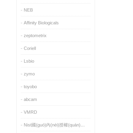
NEB
Affinity Biologicals
zeptometrix
Coriell
Lsbio
zymo
toyobo
abcam
VMRD
Nist國(guó)內(nèi)授權(quán)代理