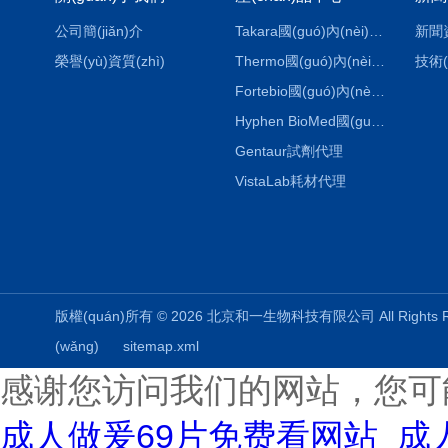
公司簡(jiǎn)介
Takara國(guó)內(nèi)代理
新聞
榮譽(yù)資質(zhì)
Thermo國(guó)內(nèi)代理
技術(
Fortebio國(guó)內(nèi)代理
Hyphen BioMed國(guó)內(nèi)代理
Gentaur試劑代理
VistaLab耗材代理
版權(quán)所有 © 2026 北京和一生物科技有限公司 All Rights
(wǎng)
sitemap.xml
感谢您访问我们的网站，您可
成人做爰69片免费看网站_成