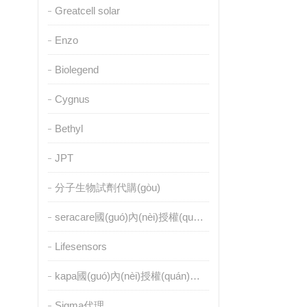
Greatcell solar
Enzo
Biolegend
Cygnus
Bethyl
JPT
分子生物試劑代購(gòu)
seracare國(guó)內(nèi)授權(quán)代理
Lifesensors
kapa國(guó)內(nèi)授權(quán)代理
Sigma代理