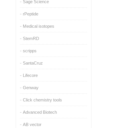
Sage Science
rPeptide
Medical isotopes
StemRD
scripps
SantaCruz
Lifecore
Genway
Click chemistry tools
Advanced Biotech
AB vector