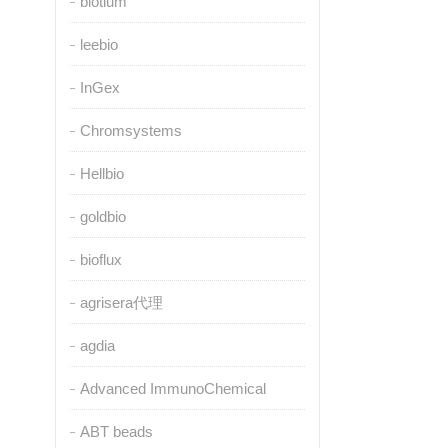
biotium
leebio
InGex
Chromsystems
Hellbio
goldbio
bioflux
agrisera代理
agdia
Advanced ImmunoChemical
ABT beads