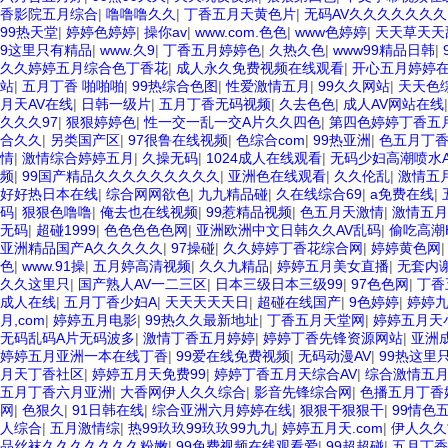
香影院五月综合
|
噜噜噜久久
|
丁香五月天黄色片
|
无码AV久久久久久久久
99热天堂
|
婷婷色婷婷
|
操你av
|
www.com.色色
|
www色婷婷
|
天天草天天
9这里只有精品
|
www.久9
|
丁香五月婷婷色
|
久热久色
|
www99精品日韩
|
久久婷婷五月综合色丁香花
|
成人永久免费视频在线观看
|
开心五月婷婷
站
|
五月丁香 啪啪啪
|
99热综合色图
|
性爱激情五月
|
99久久网站
|
天天色
月天AV在线
|
日韩一级片
|
五月丁香无码视频
|
久去色色
|
成人AV网站在线
久久久97
|
狠狠婷婷色
|
性一交一乱一交A片久久四色
|
第四色婷婷丁香五
合久久
|
另类国产区
|
97很鲁在线视频
|
色综合com
|
99热亚洲
|
色五月丁
情
|
激情综合婷婷五月
|
久操无码
|
1024成人在线观看
|
无码少妇高潮喷水
频
|
99国产精品久久久久久久久久久
|
亚洲色在线观看
|
久久伦乱
|
激情五
好好热日本在线
|
综合网网欲色
|
九九精品碰
|
久在线综合69
|
a免费在线
|
码
|
狠狠色噜噜
|
俺去也在线视频
|
99惹精品视频
|
色五月天激情
|
激情五月
无码
|
超碰1999
|
色色色色色网
|
亚洲欧洲中文日韩久久AV乱码
|
偷吃高潮
亚洲精品国产A久久久久久
|
97操碰
|
久久婷婷丁香花综合网
|
婷婷黄色网
色
|
www.91操
|
五月婷高清视频
|
久久九精品
|
婷婷五月美女直播
|
无套内
久久这里只
|
国产熟人AV一二三区
|
日本三级日本三级99
|
97色色网
|
丁香
成人在线
|
五月丁香少妇A
|
天天天天天日
|
超碰在线国产
|
9色婷婷
|
婷婷
月,com
|
婷婷五月电影
|
99热久久最新地址
|
丁香五月天堂网
|
婷婷五月天
无码乱码A片无码波多
|
激情丁香五月婷婷
|
婷婷丁香先锋资源网站
|
亚洲
婷婷五月亚洲一本在线丁香
|
99爱在线免费视频
|
无码动漫AV
|
99热这里
月天丁香社区
|
婷婷五月天免费99
|
婷婷丁香五月天综合AV
|
综合激情五月
五月丁香六月亚洲
|
大香网伊人久久综合
|
影音先锋综合网
|
色播五月丁香
网
|
色狠久
|
91日韩在线
|
综合亚洲六月婷婷在线
|
狠狠干狠狠干
|
99情色
人综合
|
五月激情综
|
热99玖玖99玖玖99九九
|
婷婷五月天.com
|
伊人久久
品丝袜久久久久久久久粉嫩
|
99免费视频在线观看爱
|
99超超碰
|
五月丁香