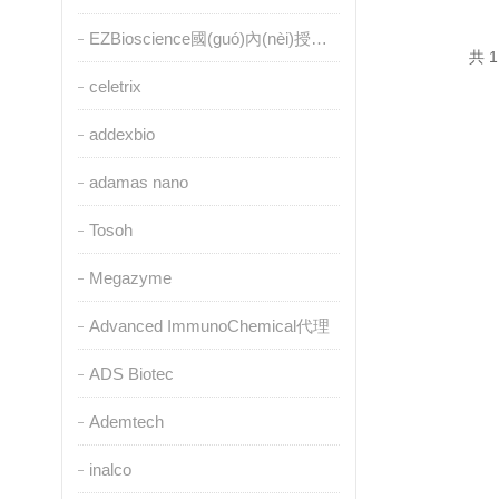
EZBioscience國(guó)內(nèi)授權(quán)代理
共 1
celetrix
addexbio
adamas nano
Tosoh
Megazyme
Advanced ImmunoChemical代理
ADS Biotec
Ademtech
inalco