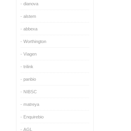
dianova
alstem
abbexa
Worthington
Viagen
trilink
panbio
NIBSC
matreya
Enquirebio
AGL