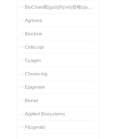
BioChain國(guó)內(nèi)授權(quán)代理
Agrisera
Bioclone
Cellscript
Cyagen
Chrono-log
Epigentek
Biorad
Applied Biosystems
Fitzgerald