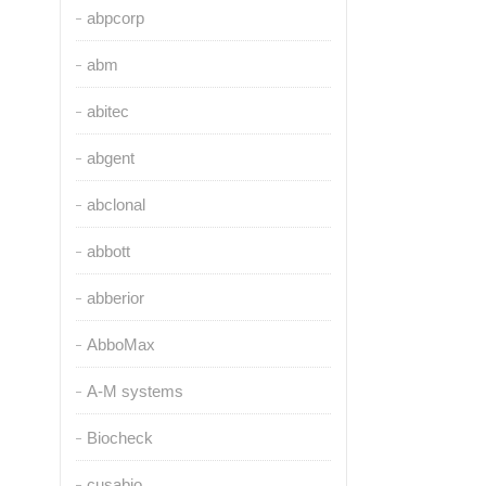
abpcorp
abm
abitec
abgent
abclonal
abbott
abberior
AbboMax
A-M systems
Biocheck
cusabio