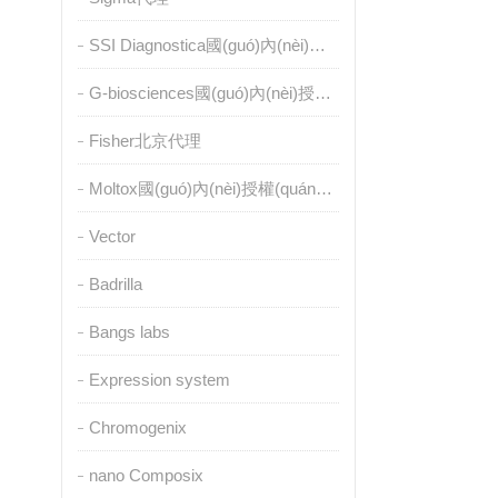
SSI Diagnostica國(guó)內(nèi)授權(quán)代理
G-biosciences國(guó)內(nèi)授權(quán)代理
Fisher北京代理
Moltox國(guó)內(nèi)授權(quán)代理
Vector
Badrilla
Bangs labs
Expression system
Chromogenix
nano Composix