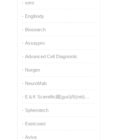
sero
Engibody
Biosearch
Assaypro
Advanced Cell Diagnostic
Norgen
NeuroMab
E＆K Scientific國(guó)內(nèi)授權(quán)代理
Spherotech
Eastcoast
Aviva