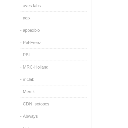
aves labs
aqix
appexbio
Pel-Freez
PBL
MRC-Holland
mclab
Merck
CDN Isotopes
Abways