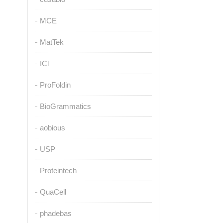
MCE
MatTek
ICl
ProFoldin
BioGrammatics
aobious
USP
Proteintech
QuaCell
phadebas