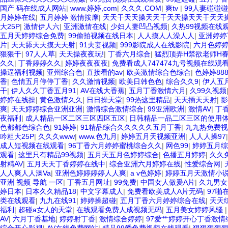
国产 码在线成人网站
|
www.婷婷,com
|
久久久.COM
|
爽tv
|
99人妻碰碰
月婷婷在线
|
五月婷婷 激情按摩
|
天天干天天操天天干天天操天天干天天
大25P
|
激情伊人六
|
亚洲激情在线
|
少妇人妻凹凸视频
|
久热99视频在线
五月天婷婷综合免费
|
99偷拍视频在线日本
|
人人摸人人澡人人
|
亚洲婷婷
片
|
天天舔天天摸天天射
|
91夫妻视频
|
999影院成人在线影院
|
六月色婷
狠狠干
|
97人人草
|
天天操夜夜玩!
|
丁香六月综合
|
猛烈顶弄H禁欲老师H
久久
|
丁香婷婷久久
|
婷婷夜夜夜夜
|
免费看成人747474九号视频在线观
操逼福利视频
|
亚州综合色
|
直接看的av
|
欧美激情综合色综合
|
色婷婷88
香
|
色情五月停停丁香
|
久久激情视频
|
欧美日韩色色
|
综合久久9
|
伊人五
干
|
伊人久久丁香五月91
|
AV在线大香蕉
|
五月丁香激情六月
|
久99久视频
婷婷在线操
|
黄色激情久久
|
日日操天堂
|
99热这里精品
|
天天插天天射
|
影
爽
|
天天婷婷综合亚洲亚洲
|
激情综合激情综合
|
99亚洲欧洲
|
激情AV
|
丁
夜福利
|
成人精品一区二区三区四区五区
|
日韩精品一品二区三区的使用
色都都色综合色
|
91婷婷
|
91精品综合久久久久久五月丁香
|
九九热免费视
吟粗大25P
|
久久久www
|
www.色九月
|
婷婷五月天视频亚洲
|
人人人操97
成人短视频在线观看
|
96丁香六月婷婷蜜桃综合久久
|
网色99
|
婷婷五月综
观看
|
这里只有精品99视频
|
五月天五月色婷婷综合
|
色播五月婷婷
|
久久
射精AV
|
五月天天丁香婷婷在线中
|
综合亚洲六月婷婷在线
|
性爱综合网
|
人人爽人人澡Va
|
亚洲色婷婷婷婷人人爽
|
a v色婷婷
|
婷婷五月天激情小
亚洲 视频 导航 一区
|
丁香五月网址
|
99免费
|
中国女人做爰A片
|
久九男女
婷日本
|
日本久久精品18
|
中文字幕成人
|
免费看欧美成人A片无码
|
97啪
类在线观看
|
九九在线91
|
婷婷操超碰
|
五月丁香六月婷婷综合在线
|
天天
福利
|
超碰a女人的天堂
|
在线观看免费人成视频无码
|
五月美女婷婷风骚
AV
|
六月丁香基地
|
婷婷射丁香
|
激情综合婷婷
|
97爱艹婷婷开心丁香激情