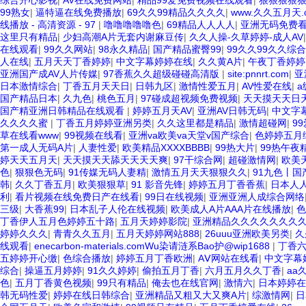
综合开心影视
|
AV在线免费网站
|
精品99爱免费视频在线观看
|
狠狠狠狠
99熟女
|
逼特逼在线免费播放
|
69久久99精品久久久久
|
www.久久五月天.
线播放 - 高清资源 - 97
|
噜噜噜噜噜色
|
69精品人人人人
|
亚洲无码免费
这里只有精品
|
少妇高潮A片无套内谢麻豆传
|
久久人操-久草婷婷-成人AV
在线观看
|
99久久网站
|
98永久精品
|
国产精品蜜臀99
|
99久久99久久综合
人在线
|
五月天天丁香婷婷
|
中文字幕婷婷在线
|
久久黄A片
|
午夜丁香婷婷
亚洲国产成AV人片传媒
|
97香蕉久久超级碰碰高清版
|
site:pnnrt.com
|
亚
日本激情综合
|
丁香五月天天日
|
日韩九区
|
激情性爱五月
|
AV性爱在线
|
国产精品日本
|
久九色
|
桃色五月
|
97碰成超视频免费视频
|
天天摸天天日
国产精亚洲日韩精品在线观看
|
婷婷五月天AV
|
亚洲AV日韩无码
|
中文字
久久久久蜜
|
丁香五月婷婷亚洲另类
|
久久这里都是精品
|
激情超碰网
|
9
草在线看www
|
99视频在线看
|
亚洲va欧美va天堂v国产综合
|
色婷婷五月
第一成人无码A片
|
人妻性爱
|
欧美精品XXXXBBBB
|
99热大片
|
99热午夜
婷天天五月天
|
天天摸天天舔天天天天爽
|
97干综合网
|
超碰激情网
|
欧美
色
|
狠狠色无码
|
91传媒无码人妻精
|
激情五月天天狠狠久久
|
91九色丨国
韩
|
久久丁香五月
|
欧美狠狠草
|
91 影音先锋
|
婷婷五月丁香香蕉
|
日本人
利
|
看片视频在线免费日产在线看
|
99日在线视频
|
亚洲亚洲人成综合网络
三级
|
大香蕉99
|
日本乱子人伦在线视频
|
欧美成人A片AAA片在线播放
|
色
丁香伊人五月色婷婷五十路
|
五月天婷婷影院
|
亚洲精品久久久久久久久
婷婷久久久
|
青青久久五月
|
五月天婷婷网站888
|
26uuu亚洲欧美另类
|
久
线观看
|
enecarbon-materials.comWu染请涟系Bao护@wip1688
|
丁香
五婷婷开心缴
|
色综合播放
|
婷婷五月丁香欧洲
|
AⅤ网站在线看
|
中文字幕
综合
|
操逼五月婷婷
|
91久久婷婷
|
偷拍五月丁香
|
六月五月久久丁香
|
aa
色
|
五月丁香黄色视频
|
99只有精品
|
俺去也在线官网
|
激情六
|
日本婷婷在
韩无码性爱
|
婷婷在线日韩综合
|
亚洲精品又粗又大又爽A片
|
综激情网
|
日