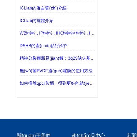
ICLlab的蛋白質(zhì)介紹
ICLlab的抗體介紹
WB，IP，IHC，IF，ChIP，F(xiàn)C所用的抗體有什么區(qū)別？
DSHB的產(chǎn)品介紹?
精神分裂癥新見(jiàn)解：3q29缺失基因與線粒體功能受損有關(guān)
無(wú)菌PVDF過(guò)濾膜的使用方法
如何擺脫qpcr苦惱，得到更好的結(jié)果
關(guān)于我們
產(chǎn)品中心
新聞