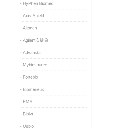
HyPhen Biomed
Axis-Shield
Altogen
Agilent安捷倫
Advansta
Mybiosource
Fortebio
Biomerieux
EMS
Bioivt
Usbio