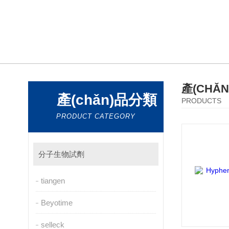
產(CHǍ
產(chǎn)品分類
PRODUCTS
PRODUCT CATEGORY
分子生物試劑
tiangen
Beyotime
selleck