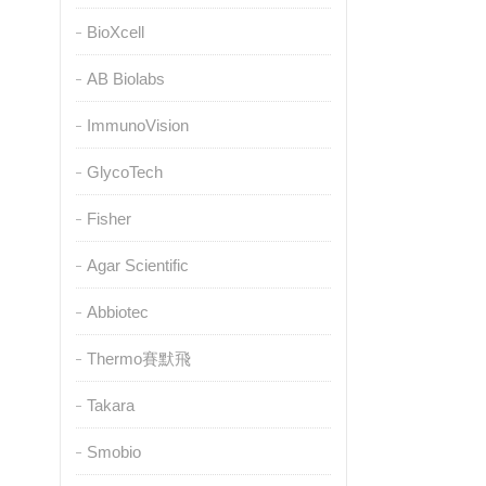
BioXcell
AB Biolabs
ImmunoVision
GlycoTech
Fisher
Agar Scientific
Abbiotec
Thermo賽默飛
Takara
Smobio