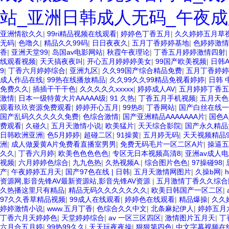
站_亚洲日韩成人无码_午夜成
亚洲情欲久久
|
99ri精品视频在线观看
|
婷婷色丁香五月
|
久久婷婷五月草
无码
|
色噜久
|
精品久久99码
|
日日夜夜久
|
五月丁香婷婷基地
|
色婷婷激情
香
|
亚洲天堂99
|
岛国av电影网站
|
秋霞午夜理论
|
丁香五月婷婷激情四射
线观看视频
|
天天搞夜夜叫
|
开心五月婷婷婷美女
|
99国产欧美视频
|
日韩
9
|
丁香六月婷婷综合
|
亚洲九区
|
久久99国产综合精品免费
|
五月丁香婷婷
成人作品在线
|
99热在线播放精品
|
久久99久久99精品免视看婷婷
|
日韩 
免费久久
|
插插干干干色
|
久久久久久xxxxx
|
婷婷成人AV
|
五月婷婷丁香五
激情
|
日本一级特黄大片AAAAA级
|
91 久热
|
丁香五月手机视频
|
五月天色
观看玖玖资源免费观看
|
婷婷开心五月
|
99热8
|
丁香网站
|
国产白丝在线一
国产乱码久久久久久免费
|
色综合激情
|
国产亚洲精品AAAAAAA片
|
国色
费观看
|
久碰久
|
五月天激情小说
|
欧美猛片
|
天天综合影院
|
国产永久精品大
日韩欧洲亚洲
|
色5月婷婷
|
超碰二区
|
91操黄
|
五月婷无码
|
天天视频精品
洲
|
成人做爰黄A片免费看直播室男男
|
免费无码毛片一区二区A片
|
操逼五
久久
|
丁香六月婷
|
欧美色色色色色
|
专区无日本视频高清8
|
亚洲av成人
视频
|
六月婷婷色综合
|
九九色热
|
久热视频A.
|
综合图片色色
|
97操碰98
|
产
|
午夜婷婷五月天
|
国产97色在线 | 日韩
|
五月天激情网图片
|
久操b网
|
资源网,影音先锋AV最新资源站,影音先锋AV资源
|
五月激情丁香久久综合
久热播这里只有精品
|
精品无码久久久久久久久
|
欧美日韩国产一区二区
|
97久久香草精品视频
|
99成人在线观看
|
婷婷色在线观看
|
精品爆操
|
久久
婷婷激情小说
|
www.五月丁香
|
色综合久久中文
|
北条麻妃伊人
|
婷婷五月
丁香六月天婷婷色
|
天堂婷婷综合
|
av 一区三区四区
|
激情图片五月天
|
丁
六月合五月婷
|
99热99久久
|
天天玩夜夜操
|
狠狠第四色
|
中文字幕视频在