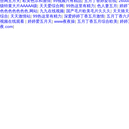
合网五月天
|
欧美色宗和激情
|
99视频只有精品
|
五月丁香婷爱在线
|
26uu
级特黄大片AAAAA级
|
天天爱综合网
|
99热这里有精力
|
色人妻五月
|
婷婷
色色色色色色色,网站
|
九九在线视频
|
国产毛片欧美毛片久久久
|
天天骑天
综合
|
天天激情站
|
99热这里有精力
|
深爱婷婷丁香五月激情
|
五月丁香六
视频在线观看
|
婷婷爱五月天
|
www夜夜操
|
五月丁香五月综合欧美
|
婷婷
夜.com
|