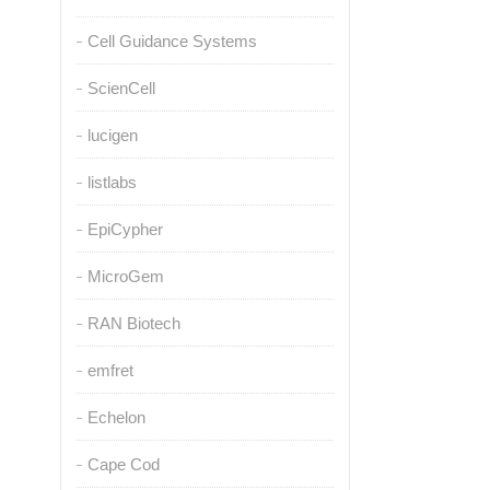
Cell Guidance Systems
ScienCell
lucigen
listlabs
EpiCypher
MicroGem
RAN Biotech
emfret
Echelon
Cape Cod