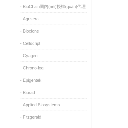
BioChain國內(nèi)授權(quán)代理
Agrisera
Bioclone
Cellscript
Cyagen
Chrono-log
Epigentek
Biorad
Applied Biosystems
Fitzgerald