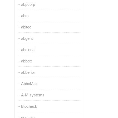
abpcorp
abm
abitec
abgent
abclonal
abbott
abberior
AbboMax
A-M systems
Biocheck
cusabio