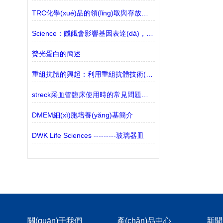
TRC化學(xué)品的領(lǐng)取與存放說明
Science：饑餓會影響基因表達(dá)，從而影響攝食行為和衰老
熒光蛋白的簡述
重組抗體的興起：利用重組抗體技術(shù)的優(yōu)勢
streck采血管臨床使用時的常見問題分析
DMEM細(xì)胞培養(yǎng)基簡介
DWK Life Sciences ---------玻璃器皿
關(guān)于我們
產(chǎn)品中心
新聞