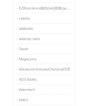
EZBioscience國內(nèi)授權(quán)代理
celetrix
addexbio
adamas nano
Tosoh
Megazyme
Advanced ImmunoChemical代理
ADS Biotec
Ademtech
inalco