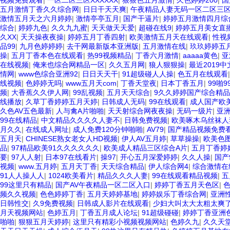
视频免费观看
|
一区二区三区XXXXXX
|
狠狠色五月激情
|
久色婷婷200
|
国
五月激情丁香久久综合网
|
日日干天天爽
|
午夜精品人妻无码一区二区三
激情五月天之六月婷婷
|
激情亭亭五月
|
国产干逼片
|
婷婷五月激情四月综
综合
|
婷婷九色
|
久久九九蜜
|
天天做天天爱
|
超碰在线9
|
婷婷五月美女直
久XX
|
天天操夜夜操
|
婷婷五月丁香四射
|
欧美激情五月天在线观看
|
性视
品99
|
九月色婷婷婷
|
去干网最新版本亚洲版
|
五月激情在线
|
玖玖婷婷五
操
|
五月丁香本色在线观看
|
热99视频精品
|
丁香六月激情
|
aaaaa黄色
|
亚
在线视频
|
俺来也综合网精品一区
|
久久五月网
|
狼人狠狠操
|
最近2019
情网
|
www色综合亚洲92
|
日日天天干
|
91超级碰人人操
|
色五月在线观看
线视频
|
色婷婷无吗
|
www五月天com
|
丁香天堂夜
|
日本丁香五月
|
99啪9
频
|
大香蕉久久伊人网
|
99乱视频
|
五月天天综合
|
9久久婷婷国产综合精
线播放
|
久草丁香婷婷五月天婷
|
日韩成人无码
|
99在线观看
|
成人国产欧
久色AV五色最新
|
人与禽A片啪啪
|
天天射综合网夜夜操
|
无码一级片
|
亚
99在线精品
|
中文精品久久久久人妻不
|
日韩免费视频
|
欧美啄木乌丝袜人
月久久
|
在线成人网址
|
成人免费120分钟啪啪
|
AV79
|
国产精品视频免费
五月天
|
CHINESE熟女老女人HD视频
|
伊人AV五月婷
|
草草操操
|
欧美色图
品
|
97精品欧美91久久久久久久
|
欧美成人精品三区综合A片
|
五月丁香婷
要
|
97人人射
|
日本97在线看片
|
操97
|
开心五月深爱婷婷
|
久久人操
|
国产
视频
|
www.五月婷
|
五月天丁香
|
天天综合精品
|
伊人综合网4
|
综合激情在
91人人操人人
|
1024欧美看片
|
精品久久久人妻
|
99在线观看精品视频
|
五
99这里只有精品
|
国产AV午夜精品一区二区入口
|
婷婷丁香五月天色区
|
频久久视频
|
色色婷婷丁香
|
五月天婷婷基地
|
婷婷娱乐丁香综合网
|
亚洲性
日韩性交
|
久9免费视频
|
日韩成人影片在线观看
|
少妇大叫太大太粗太爽
月天视频网站
|
色婷五月
|
丁香五月成人论坛
|
91超级碰碰
|
婷婷丁香亚洲色
啪啪
|
狠狠五月天婷婷
|
这里只有精彩小视频视频网站
|
色婷久九
|
久久天