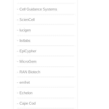
Cell Guidance Systems
ScienCell
lucigen
listlabs
EpiCypher
MicroGem
RAN Biotech
emfret
Echelon
Cape Cod