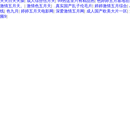
天天日天天操
|
成人综合伍月天
|
99热这里只有精品热
|
色婷婷五月基地在
激情五月天。
|
激情色五月天
|
..真实国产乱子伦毛片
|
婷婷激情五月综合
|
线
|
色九月
|
婷婷五月天电影网
|
深爱激情五月网
|
成人国产欧美大片一区
|
频9
|