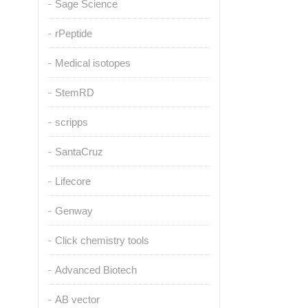
Sage Science
rPeptide
Medical isotopes
StemRD
scripps
SantaCruz
Lifecore
Genway
Click chemistry tools
Advanced Biotech
AB vector