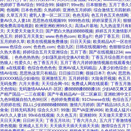
色婷婷丁香AV综合
|
99综合99
|
操碰97
|
99re热
|
日本狠狠色
|
五月丁香久
网
|
色啪网
|
日本色色图
|
久热婷婷
|
亚洲色五月婷婷
|
综合激情五月四射婷
频
|
久草五月天
|
蜜乳人妻一区二区三区
|
色色无码
|
色五月色五天色情网
|
妻AV久久人妻18
|
思思热在线视频99
|
9999热在线
|
婷婷深爱五月天
|
狠
视免费高清电视剧
|
欧洲亚洲欧洲99久久
|
高清a片基地
|
九九热这里只有
天
|
天天爱天天做天天日
|
国产肥白大熟妇BBBB视频
|
婷婷五月天激情影
色五月
|
婷婷五月天美女
|
www.色色色com
|
欧美g片
|
色婷丁香五月
|
日韩
五月婷婷久草
|
欧美在线视频免费播放
|
日日天天操
|
欧美精品A片一区在
www.色综合.com
|
色色色.com
|
色欲九区
|
日韩在线视频9色
|
色狠狠综合
久热大香蕉
|
婷婷综合五月天亚洲综合
|
五月丁香
|
国产在线视频1234
|
w
视频。
|
色色色热热热
|
少妇荡乳欲伦交换A片欧美
|
丁香五月综合图片在
热狼人
|
性爱久久
|
色丁香五月天
|
五月丁香六月婷婷激情视频在线观看免
播
|
a在线观看
|
色综合色色色色
|
亚洲AV成人无码精品
|
人妻少妇色综合
|
情AV在线
|
思思热这里只有精品
|
日日操日日爽
|
很操日本7
|
色VA
|
思思热
妇XXXX精品少妇偷拍
|
亚洲激情五月
|
五月婷婷影
|
大陆肏屄视频
|
色五月
无码免费
|
六月大香蕉
|
天天综合网~91
|
免费成人网在线观看
|
丁香五月激
天色情站
|
无码激情AAAAA片-区区
|
搡BBBB搡BBB搡18
|
少妇AB又爽又
产精产国品一二三在观看
|
国产午夜精品AV一区二区麻豆
|
亚洲欧洲中文日
九色9l视频自拍九色9l社区
|
色婷婷免费观看
|
91Chinese在线
|
色综合五
月婷婷在线
|
四LLL少妇BBBB槡BBBB
|
激情六月婷婷
|
国产精品18久久久
肏肏
|
日韩无码系列
|
综合久久97
|
99激
|
国产VA亚洲VA96
|
欧美成人猛片A
AV久久人妻18
|
99ri6在线视频
|
久久色五月
|
亚洲精99
|
天天做天天爱天
天日天天爽
|
日日杆天天
|
丁香五月玖玖
|
丁香六月久久
|
五六月丁香激情
类色视频
|
亚洲成人五月天
|
天天插天天插天天插天天插
|
激情综合五月丁