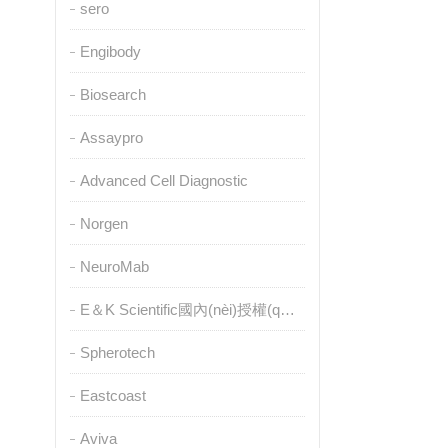
sero
Engibody
Biosearch
Assaypro
Advanced Cell Diagnostic
Norgen
NeuroMab
E＆K Scientific國內(nèi)授權(quán)代理
Spherotech
Eastcoast
Aviva