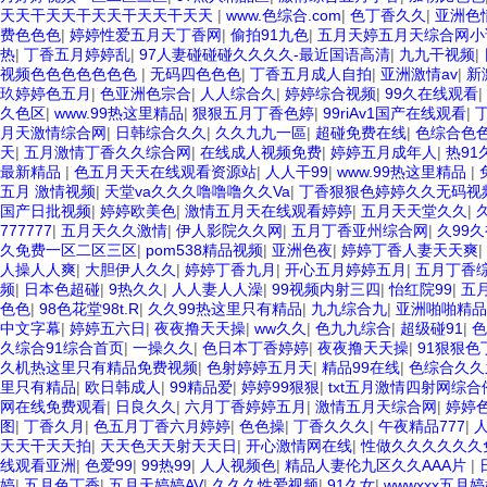
天天干天天干天天干天天干天天
|
www.色综合.com
|
色丁香久久
|
亚洲色
费色色色
|
婷婷性爱五月天丁香网
|
偷拍91九色
|
五月天婷五月天综合网小
热
|
丁香五月婷婷乱
|
97人妻碰碰碰久久久久-最近国语高清
|
九九干视频
|
视频色色色色色色色
|
无码四色色色
|
丁香五月成人自拍
|
亚洲激情av
|
新
玖婷婷色五月
|
色亚洲色宗合
|
人人综合久
|
婷婷综合视频
|
99久在线观看
|
久色区
|
www.99热这里精品
|
狠狠五月丁香色婷
|
99riAv1国产在线观看
|
月天激情综合网
|
日韩综合久久
|
久久九九一區
|
超碰免费在线
|
色综合色
天
|
五月激情丁香久久综合网
|
在线成人视频免费
|
婷婷五月成年人
|
热91
最新精品
|
色五月天天在线观看资源站
|
人人干99
|
www.99热这里精品
|
五月 激情视频
|
天堂va久久久噜噜噜久久Va
|
丁香狠狠色婷婷久久无码视
国产日批视频
|
婷婷欧美色
|
激情五月天在线观看婷婷
|
五月天天堂久久
|
777777
|
五月天久久激情
|
伊人影院久久网
|
五月丁香亚州综合网
|
久99
久免费一区二区三区
|
pom538精品视频
|
亚洲色夜
|
婷婷丁香人妻天天爽
|
人操人人爽
|
大胆伊人久久
|
婷婷丁香九月
|
开心五月婷婷五月
|
五月丁香
频
|
日本色超碰
|
9热久久
|
人人妻人人澡
|
99视频内射三四
|
怡红院99
|
五
色色
|
98色花堂98t.R
|
久久99热这里只有精品
|
九九综合九
|
亚洲啪啪精品
中文字幕
|
婷婷五六日
|
夜夜撸天天操
|
ww久久
|
色九九综合
|
超级碰91
|
色
久综合91综合首页
|
一操久久
|
色日本丁香婷婷
|
夜夜撸天天操
|
91狠狠
久机热这里只有精品免费视频
|
色射婷婷五月天
|
精品99在线
|
色综合久久
里只有精品
|
欧日韩成人
|
99精品爱
|
婷婷99狠狠
|
txt五月激情四射网综
网在线免费观看
|
日良久久
|
六月丁香婷婷五月
|
激情五月天综合网
|
婷婷
图
|
丁香久月
|
色五月丁香六月婷婷
|
色色操
|
丁香久久久
|
午夜精品777
|
天天干天天拍
|
天天色天天射天天日
|
开心激情网在线
|
性做久久久久久久
线观看亚洲
|
色爱99
|
99热99
|
人人视频色
|
精品人妻伦九区久久AAA片
|
婷
|
五月色丁香
|
五月天婷婷AV
|
久久久性爱视频
|
91久女
|
wwwxxx五月