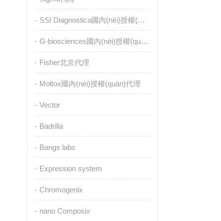
SSI Diagnostica國內(nèi)授權(quán)代理
G-biosciences國內(nèi)授權(quán)代理
Fisher北京代理
Moltox國內(nèi)授權(quán)代理
Vector
Badrilla
Bangs labs
Expression system
Chromogenix
nano Composix