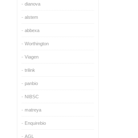
dianova
alstem
abbexa
Worthington
Viagen
trilink
panbio
NIBSC
matreya
Enquirebio
AGL