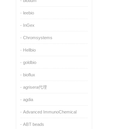
biotium
leebio
InGex
Chromsystems
Hellbio
goldbio
bioflux
agrisera代理
agdia
Advanced ImmunoChemical
ABT beads