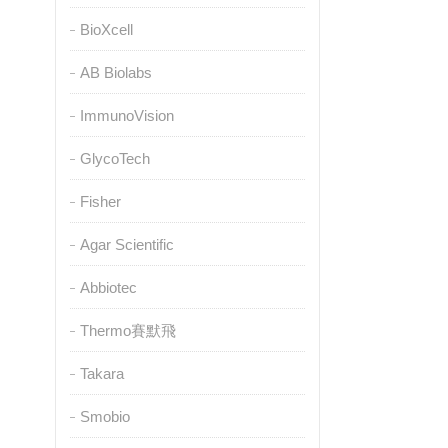
BioXcell
AB Biolabs
ImmunoVision
GlycoTech
Fisher
Agar Scientific
Abbiotec
Thermo賽默飛
Takara
Smobio