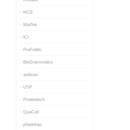
MCE
MatTek
ICl
ProFoldin
BioGrammatics
aobious
USP
Proteintech
QuaCell
phadebas