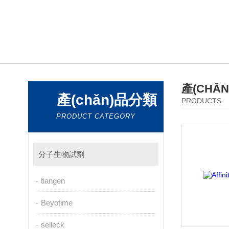
產(CHǍ
產(chǎn)品分類
PRODUCTS
PRODUCT CATEGORY
分子生物試劑
tiangen
Beyotime
selleck