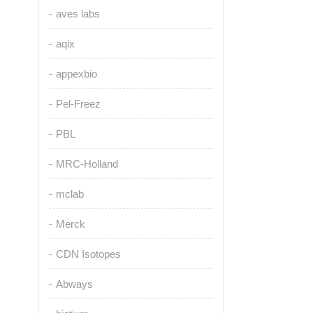
aves labs
aqix
appexbio
Pel-Freez
PBL
MRC-Holland
mclab
Merck
CDN Isotopes
Abways