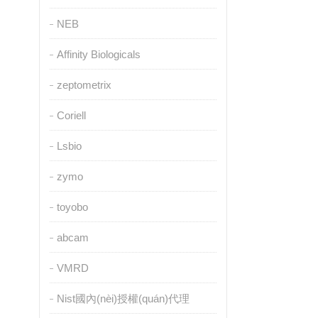
NEB
Affinity Biologicals
zeptometrix
Coriell
Lsbio
zymo
toyobo
abcam
VMRD
Nist國內(nèi)授權(quán)代理