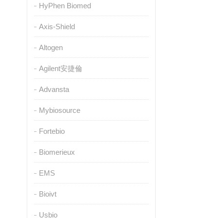
HyPhen Biomed
Axis-Shield
Altogen
Agilent安捷倫
Advansta
Mybiosource
Fortebio
Biomerieux
EMS
Bioivt
Usbio