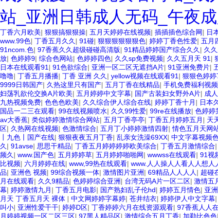
站_亚洲日韩成人无码_午夜成
丁香六月欧美
|
狠狠搞狠狠操
|
五月天婷婷在线视频
|
插插插色综合网
|
日
www.99色
|
丁香五月久久
|
91碰
|
狠狠狠狠狠狠色
|
婷婷丁香色性爱
|
五月
91ncom.色
|
97香蕉久久超级碰碰高清版
|
91精品婷婷国产综合久久
|
久久
放
|
色婷婷9
|
综合色网站
|
色婷婷四色
|
久久sp免费视频
|
久久五月天 91
|
日本在线观看91
|
91色欲综合
|
亚洲一区二区无遮挡A片
|
91亚洲免费片
|
噜噜
|
丁香五月播播
|
丁香 亚洲 久久
|
yellow视频在线观看91
|
狠狠色婷婷7
9999日韩国产
|
久热这里只有国产
|
五月丁香在线精品
|
手机免费福利视频
妇荡乳欲伦交换A片欧美
|
五月婷婷中文字幕
|
国产古装妇女野外A片
|
成人
九热视频免费
|
色色色欧美
|
久久综合伊人综合在线
|
婷婷丁香十月
|
日本久
国品一二三在观看
|
99在线视频喷水
|
久久99性爱
|
99re在线播放
|
色婷婷
av大香蕉
|
类似婷婷激情综合网站
|
五月丁香亭亭
|
丁香五月婷婷五月
|
天
区
|
久热网在线视频
|
色激情综合
|
五月丁小婷婷激情四射
|
情色五月天网
丨九色丨国产在线
|
狠狠夜夜五月丁香
|
乱亲女洗澡69XX
|
中文字幕视频
久
|
91avse
|
思思干精品
|
丁香五月婷婷婷婷欧美综合
|
丁香五月激情综合
频久
|
www.国产色
|
五月婷婷草
|
五月婷婷啪啪网
|
wwwss在线观看
|
91
比视频
|
六月婷婷在线
|
www,99热在线观看
|
www.人人操人人看人人想人
品
|
亚洲色 视频
|
99综合视频一体
|
激情图片亚洲
|
69精品人人人人
|
超碰
月在线观看
|
久久9精品
|
色婷婷综合亚洲
|
台湾无码A片一区二区
|
激情五
幕
|
婷婷激情九月
|
丁香五月电影
|
国产熟妇乱子伦hd
|
婷婷五月情色
|
亚洲
月天 丁香五月天 裸体
|
中文网婷婷字幕婷
|
苍井结衣
|
婷婷伊人中文字幕
叫小
|
亚洲性爱干干
|
婷婷D区
|
丁香婷婷六月在线资源观看
|
97香蕉人人
月婷婷视频一区二区三区
|
97黑人精品区
|
激情综合五月丁香
|
加勒比色色