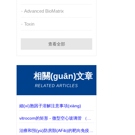
Advanced BioMatrix
Toxin
查看全部
相關(guān)文章
RELATED ARTICLES
細(xì)胞因子溶解注意事項(xiàng)
vitrocom的矩形 - 微型空心玻璃管 （包含3530-50有現(xiàn)貨）的介紹
治療和預(yù)防房顫(AFib)的靶向免疫細(xì)胞