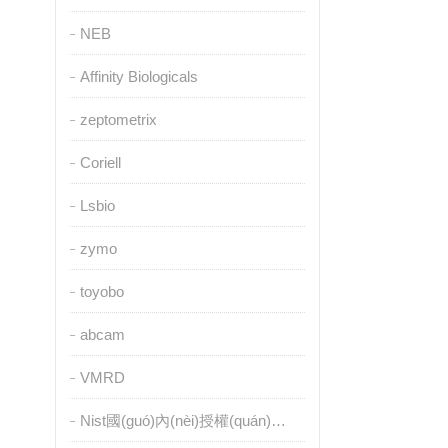
NEB
Affinity Biologicals
zeptometrix
Coriell
Lsbio
zymo
toyobo
abcam
VMRD
Nist國(guó)內(nèi)授權(quán)代理