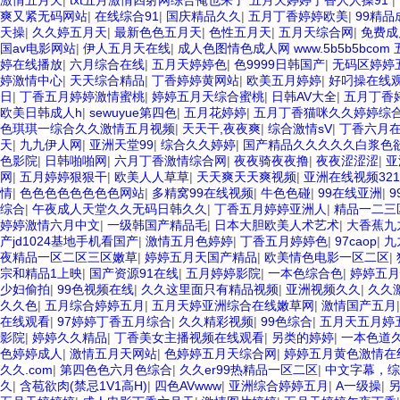
激情五月天
|
txt五月激情四射网综合俺也来了 五月天婷婷丁香人人操91
|
爽又紧无码网站
|
在线综合91
|
国庆精品久久
|
五月丁香婷婷欧美
|
99精
天操
|
久久婷五月天
|
最新色色五月天
|
色性五月天
|
五月天综合网
|
免费成
国av电影网站
|
伊人五月天在线
|
成人色图情色成人网 www.5b5b5bcom
婷在线播放
|
六月综合在线
|
五月天婷婷色
|
色9999日韩国产
|
无码区婷婷
婷激情中心
|
天天综合精品
|
丁香婷婷黄网站
|
欧美五月婷婷
|
好叼操在线
日
|
丁香五月婷婷激情蜜桃
|
婷婷五月天综合蜜桃
|
日韩AV大全
|
五月丁香
欧美日韩成人h
|
sewuyue第四色
|
五月花婷婷
|
五月丁香猫咪久久婷婷综
色琪琪一综合久久激情五月视频
|
天天干,夜夜爽
|
综合激情sV
|
丁香六月
天
|
九九伊人网
|
亚洲天堂99
|
综合久久婷婷
|
国产精品久久久久久白浆色
色影院
|
日韩啪啪网
|
六月丁香激情综合网
|
夜夜骑夜夜撸
|
夜夜涩涩涩
|
亚
网
|
五月婷婷狠狠干
|
欧美人人草草
|
天天爽天天爽视频
|
亚洲在线视频321
情
|
色色色色色色色色网站
|
多精窝99在线视频
|
牛色色碰
|
99在线亚洲
|
综合
|
午夜成人天堂久久无码日韩久久
|
丁香五月婷婷亚洲人
|
精品一二三
婷婷激情六月中文
|
一级韩国产精品毛
|
日本大胆欧美人术艺术
|
大香蕉九
产jd1024基地手机看国产
|
激情五月色婷婷
|
丁香五月婷婷色
|
97caop
|
九
夜精品一区二区三区嫩草
|
婷婷五月天国产精品
|
欧美情色电影一区二区
|
宗和精品1上映
|
国产资源91在线
|
五月婷婷影院
|
一本色综合色
|
婷婷五月
少妇偷拍
|
99色视频在线
|
久久这里面只有精品视频
|
亚洲视频久久
|
久久
久久色
|
五月综合婷婷五月
|
五月天婷亚洲综合在线嫩草网
|
激情国产五月
在线观看
|
97婷婷丁香五月综合
|
久久精彩视频
|
99色综合
|
五月天五月婷
影院
|
婷婷久久精品
|
丁香美女主播视频在线观看
|
另类的婷婷
|
一本色道久
色婷婷成人
|
激情五月天网站
|
色婷婷五月天综合网
|
婷婷五月黄色激情在
久久.com
|
第四色色六月色综合
|
久久er99热精品一区二区
|
中文字幕，综
久
|
含苞欲肉(禁忌1V1高H)
|
四色AVwww
|
亚洲综合婷婷五月
|
A一级操
|