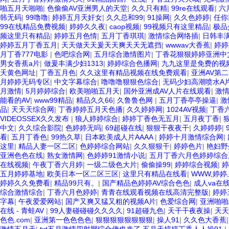
啪五月天啪啪
|
色偷偷AV亚洲男人的天堂
|
久久只有精
|
99re在线观看
|
六
韩无码
|
99噜噜
|
婷婷五月天奸女
|
久久总和99
|
91操网
|
久久色婷婷
|
任你
99在线精品免费视频
|
婷婷久久夜
|
caop视频
|
99视频只有这里精品
|
极品
频这里只有精品
|
婷婷五月色情
|
五月丁香琪琪
|
激情综合网络插
|
日韩丰
婷婷五月丁香五月
|
天天做天天爰天天爽天天无遮挡
|
wwwav大香蕉
|
婷婷
月丁香777电影
|
色吧综合网
|
五月综合激情图片
|
丁香花狠狠婷婷亚洲中
男女香蕉a片
|
做爰丰满少妇1313
|
婷婷综合色播网
|
九九这里是免费的视
天黄色网址
|
丁香五月色
|
久久这里有精品视频在线免费观看
|
亚洲AV第
月婷婷无码专区
|
中文字幕综合
|
噜噜噜狠狠色综合
|
无码少妇高潮喷水A
月激情
|
5月婷婷综合
|
欧美啪啪五月天
|
国外亚洲成AV人片在线观看
|
激
能看的AV
|
www99精品
|
精品久久66
|
久鲁鲁色网
|
五月丁香亭亭操逼
|
激
品
|
天天天综合网
|
丁香婷婷五月天色播
|
久久婷婷网
|
1024AV视频
|
丁香
VIDEOSSEX久久发布
|
狼人婷婷综合
|
婷婷丁香色无五月
|
五月夜丁香
|
中文
|
久久综合影院
|
色婷婷无吗
|
69超碰在线
|
狠狠干夜夜干
|
久婷婷婷
|
看
|
五月丁香色
|
99热久草
|
日本欧美成人片AAAA
|
婷婷十月激情综合网
|
这里
|
精品人妻一区二区
|
色婷婷综合网站
|
久久狠狠干
|
婷婷色片
|
艳妇野
亚洲色色在线
|
熟女激情网
|
色婷婷91激情小说
|
五月丁香六月色婷婷综合
在线视频
|
午夜丁香六月婷
|
一级二级色大片
|
偷偷操99
|
婷婷综合视频
|
婷
五月婷婷基地
|
欧美日本一区二区三区
|
这里只有精品在线看
|
WWW,婷婷
婷婷久久免费看
|
精品99只有。
|
国产精品色婷婷AV综合色色
|
成人va在
综合激情综合
|
丁香六月色婷婷
|
青青在线观看视频在线高清完整版
|
婷婷
字幕
|
午夜爱爱网站
|
国产又爽又猛又粗的视频A片
|
色爱综合网
|
亚洲啪啪
在线 - 青蛙AV
|
99人妻碰碰碰久久久久
|
91超碰九色
|
天干干夜夜操
|
天天
色色.com
|
亚洲第一色色色色
|
狠狠狠狠狠狠狠狠
|
操人91
|
久久色大香蕉