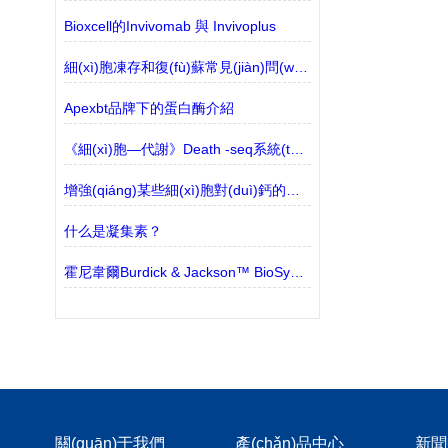
Bioxcell的Invivomab 與 Invivoplus
細(xì)胞凍存和復(fù)蘇常見(jiàn)問(wèn)題！
Apexbt品牌下的蛋白酶介紹
《細(xì)胞—代謝》Death -seq系統(tǒng)能夠篩選細(xì)胞死亡途徑
增強(qiáng)某些細(xì)胞對(duì)鈣的吸收有助于減緩與年齡有關(guān)的疾病
什么是凝集素？
霍尼韋爾Burdick & Jackson™ BioSyn™ 溶劑和試劑 的特點(diǎn)
關(guān)于我們
產(chǎn)品中心
新聞