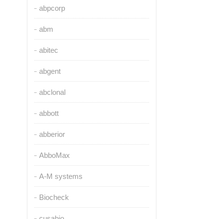
abpcorp
abm
abitec
abgent
abclonal
abbott
abberior
AbboMax
A-M systems
Biocheck
cusabio