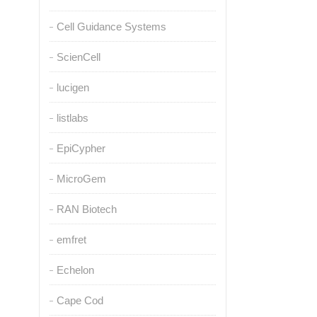
Cell Guidance Systems
ScienCell
lucigen
listlabs
EpiCypher
MicroGem
RAN Biotech
emfret
Echelon
Cape Cod