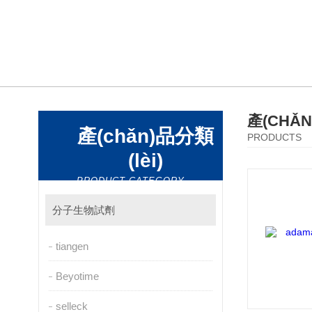
產(CHǍ
產(chǎn)品分類
PRODUCTS
(lèi)
PRODUCT CATEGORY
分子生物試劑
tiangen
Beyotime
selleck