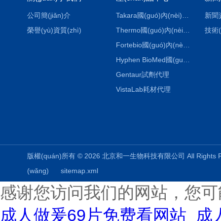
公司簡(jiǎn)介
Takara國(guó)內(nèi)代理
新聞
榮譽(yù)資質(zhì)
Thermo國(guó)內(nèi)代理
技術(
Fortebio國(guó)內(nèi)代理
Hyphen BioMed國(guó)內(nèi)代理
Gentaur試劑代理
VistaLab耗材代理
版權(quán)所有 © 2026 北京和一生物科技有限公司 All Rights
(wǎng)
sitemap.xml
感谢您访问我们的网站，您可
成人做爰69片免费看网站_成