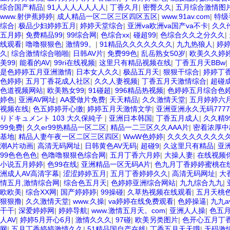
综合国产精品
|
91人人人人人人人
|
丁香久月
|
密臀久久
|
五月综合激情图
www.射伊蕉婷婷
|
成人精品一区二区三区四区五区
|
www.91av.com
|
特级
综合
|
极品少妇婷婷五月
|
婷婷天堂综合
|
亚洲va欧洲va国产va不卡
|
久久
五月婷
|
免费精品99
|
99综合网
|
色综合xx
|
碰超99
|
色综合久久之分久久
|
线观看
|
噜噜狠狠色
|
激情99。
|
91精品久久久久久久久
|
九九热狼人
|
婷
久
|
综合激情综合啪啪
|
日韩AV片
|
免费99色
|
乱岳熟女50岁
|
欧美久久婷
美99
|
能看的AV
|
99ri在线视频
|
这里只有精品视频在线
|
丁香五月天BBw
|
是色婷婷五月亚洲激情
|
日本女人久久
|
极品五月天
|
狠狠干综合
|
婷婷丁
色婷婷
|
五月丁香花成人社区
|
久久人妻视频
|
丁香五月天激情综合
|
超碰
色道视频网站
|
欧美熟女99
|
91碰超
|
996精品热视频
|
色婷婷五月综合色
婷色
|
亚洲AV网址
|
AA爱做片免费
|
天天精品
|
久久激情天堂
|
五月婷婷六月
视频在线
|
色五婷婷开心缴
|
婷婷五月天激情文学
|
亚洲亚洲永久无码7777
りドキュメント 103 大久保純子
|
亚洲日本韩国
|
丁香五月成人
|
久久精9
99免费
|
久久er99热精品一区二区
|
精品一二三区久久AAA片
|
密着浓厚中出
基地
|
精品人妻午夜一区二区三区四区
|
WwW色婷婷
|
久久久久久久久久
潮A片动画
|
高清无码网址
|
日韩黄色AV无码
|
超碰9
|
久这里只有精品
|
亚
99色色色色
|
色噜噜狠狠色综合网
|
五月丁香六月婷
|
大操人妻
|
在线视频
小说五月婷婷
|
色99在线
|
亚洲精品一区无码A片
|
色九月丁香婷婷蜜桃在
洲成人AV高清字幕
|
涩涩婷婷五月
|
五月丁香婷婷久久
|
高清无码网址
|
大
情五月,激情综合网
|
综合色五月天
|
色婷婷亚洲综合网站
|
九九综合九九
|
欧欧美
|
综合XX网
|
国产婷婷婷
|
99操碰
|
久草热视频在线观看
|
五月天桃
狠狠撸
|
久久激情天堂
|
www.久操
|
va婷婷在线免费观看
|
色婷操逼
|
九九a
干干
|
深爱婷婷网
|
婷婷导航
|
www.激情五月天。com
|
亚洲人人操
|
色五月
人AV
|
婷婷5月开心6月
|
激情久久久
|
97碰
|
欧美另类图片
|
色开心五月丁
网
|
五月丁香婷婷激情久久
|
51精品国自产在线
|
丁香五月天天哦
|
无码激