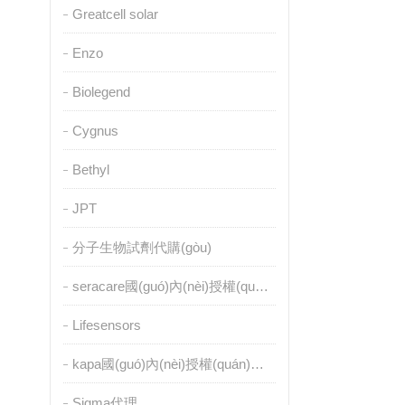
Greatcell solar
Enzo
Biolegend
Cygnus
Bethyl
JPT
分子生物試劑代購(gòu)
seracare國(guó)內(nèi)授權(quán)代理
Lifesensors
kapa國(guó)內(nèi)授權(quán)代理
Sigma代理