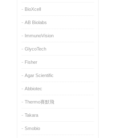
BioXcell
AB Biolabs
ImmunoVision
GlycoTech
Fisher
Agar Scientific
Abbiotec
Thermo賽默飛
Takara
Smobio