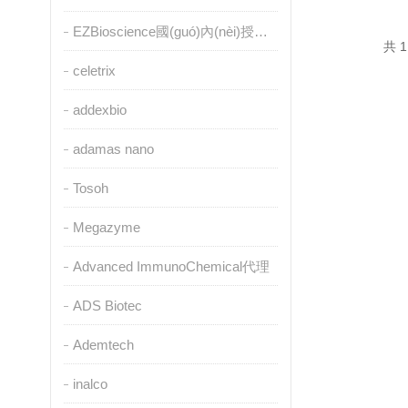
EZBioscience國(guó)內(nèi)授權(quán)代理
共 1
celetrix
addexbio
adamas nano
Tosoh
Megazyme
Advanced ImmunoChemical代理
ADS Biotec
Ademtech
inalco