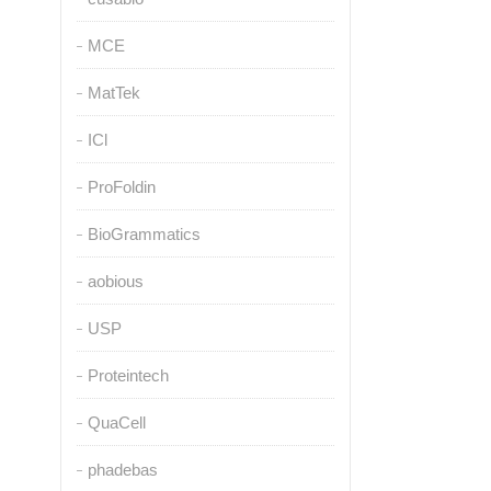
MCE
MatTek
ICl
ProFoldin
BioGrammatics
aobious
USP
Proteintech
QuaCell
phadebas