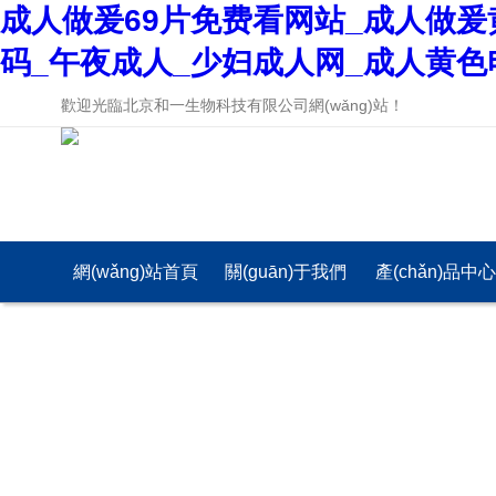
成人做爰69片免费看网站_成人做爰
码_午夜成人_少妇成人网_成人黄色
歡迎光臨北京和一生物科技有限公司網(wǎng)站！
網(wǎng)站首頁
關(guān)于我們
產(chǎn)品中
(yè)