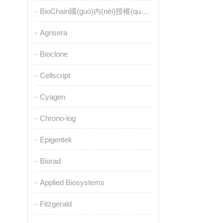
BioChain國(guó)內(nèi)授權(quán)代理
Agrisera
Bioclone
Cellscript
Cyagen
Chrono-log
Epigentek
Biorad
Applied Biosystems
Fitzgerald