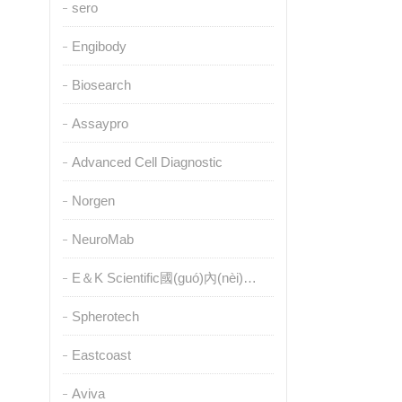
sero
Engibody
Biosearch
Assaypro
Advanced Cell Diagnostic
Norgen
NeuroMab
E＆K Scientific國(guó)內(nèi)授權(quán)代理
Spherotech
Eastcoast
Aviva