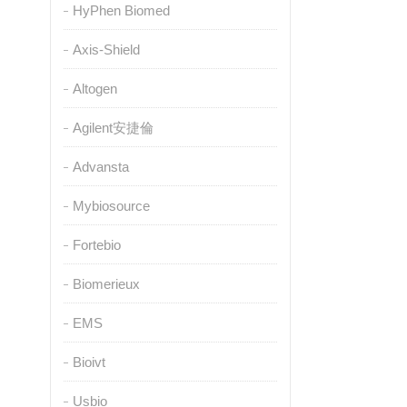
HyPhen Biomed
Axis-Shield
Altogen
Agilent安捷倫
Advansta
Mybiosource
Fortebio
Biomerieux
EMS
Bioivt
Usbio