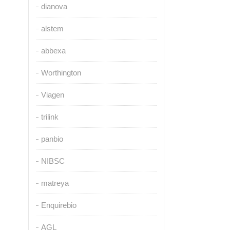
dianova
alstem
abbexa
Worthington
Viagen
trilink
panbio
NIBSC
matreya
Enquirebio
AGL