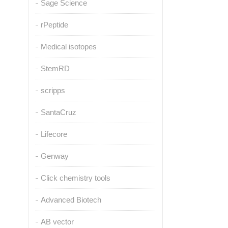
Sage Science
rPeptide
Medical isotopes
StemRD
scripps
SantaCruz
Lifecore
Genway
Click chemistry tools
Advanced Biotech
AB vector