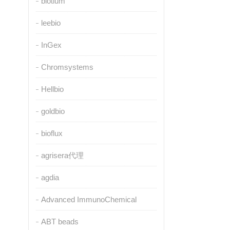
biotium
leebio
InGex
Chromsystems
Hellbio
goldbio
bioflux
agrisera代理
agdia
Advanced ImmunoChemical
ABT beads