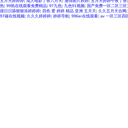
五月天婷婷婷
|
成人电影丁香六月天
|
激情图片婷婷
|
五月天婷婷午夜丁香
热
|
99热在线观看免费精品
|
97九色
|
九色91视频
|
国产免费一区二区三区三
摸日日舔狠狠添婷婷婷
|
四色 爱 婷婷 精品 亚洲 五月天
|
久久五月天合网
97碰在线视频
|
久久久婷婷婷
|
婷婷导航
|
996er在线观看
|
av 一区三区四