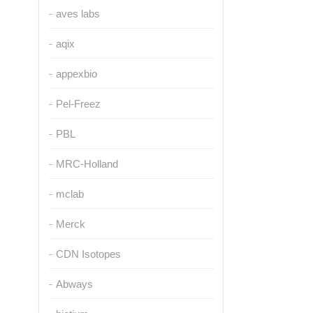
aves labs
aqix
appexbio
Pel-Freez
PBL
MRC-Holland
mclab
Merck
CDN Isotopes
Abways