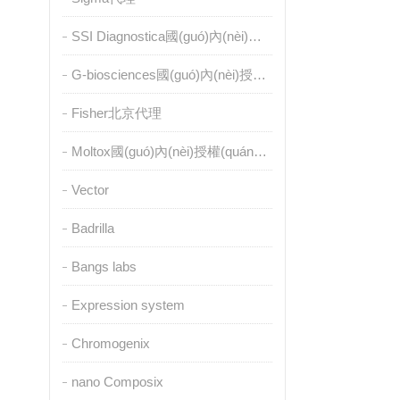
SSI Diagnostica國(guó)內(nèi)授權(quán)代理
G-biosciences國(guó)內(nèi)授權(quán)代理
Fisher北京代理
Moltox國(guó)內(nèi)授權(quán)代理
Vector
Badrilla
Bangs labs
Expression system
Chromogenix
nano Composix