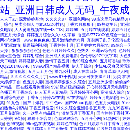
站_亚洲日韩成人无码_午夜成
人人干av
|
深爱婷婷基地
|
久久久久97
|
亚洲色网络
|
99热这里只有精品8
|
丁综合
|
另类少妇人与禽zOZZ0性伦
|
丁香六月狠狠干
|
99热这里只
|
亚洲
久电影
|
人人肏逼视频在线一区二区
|
婷婷99
|
五月婷在线观看
|
婷婷五月
情五月天综合
|
婷婷五月综合久久中文字幕
|
香蕉AV777XXX色综合一区
|
网小说免费
|
www.色色色色
|
五月激情婷婷六月
|
真实亲子乱子伦高清在
月亚洲激情
|
操逼福利视频
|
丁香婷婷十月
|
五月婷婷六月基地
|
99综合一
天操
|
狠狠狠狠狠狠色
|
色色五月婷婷久久
|
色热久
|
亚洲av综合网
|
色婷
洲天堂色色
|
婷婷射综合
|
亚洲成人免费电影
|
色伦专区97中文字幕
|
大色
天干电影
|
婷婷激情人妻
|
激情丁香五月
|
色99综合色88
|
五月叮香啪
|
玖
QQ2101460746
|
99riAV国产精品视频
|
伊人干综合
|
少妇AB又爽又紧无
月天,激情视频
|
五月天五月色
|
播九公社
|
成人在线日韩
|
青青草原伊人网
精品
|
久久久久久久久月丁
|
www.97干视频
|
天天日夜夜操五月
|
另类 在
天婷婷丁香
|
色五月人妻
|
蜜桃婷婷狠狠久久综合
|
五月亚洲激情
|
偷偷操9
产精品一区在线观看你懂的
|
99超级超级超级碰
|
开心婷婷五月天电影院
|
色播五月丁香综合
|
伊人五月人妻精品
|
五月婷婷开心网
|
高清成人综合
|
亚洲综合婷婷
|
丁香五月婷婷AV在线
|
97在线精品
|
婷婷五月电影院
|
开心
莫
|
91九色丨国产丨爆乳
|
牛牛色av
|
国产26uuu视频
|
色五月天电影
|
91n
妇熟色A片蜜桃
|
丁香五月性爱
|
91久久综合亚洲鲁鲁五月天
|
九九99香
五月花影院
|
久一这里有精品国产
|
激情五月丁香五月
|
国内婷婷丁香社区
天婷婷
|
9久操
|
狠狠干综合网
|
色原狠狠综合
|
五月开心网
|
91热网址
|
婷
啪
|
色99视频
|
99re热在线视频
|
婷婷色在线
|
色五月婷婷五月丁香五月激
五月婷婷影院
|
五月婷婷六月丁香激情
|
丁香婷婷基地
|
屁股翘好撅高迎合