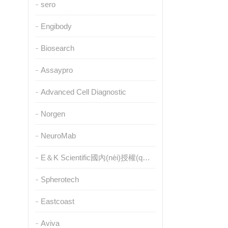
sero
Engibody
Biosearch
Assaypro
Advanced Cell Diagnostic
Norgen
NeuroMab
E＆K Scientific國內(nèi)授權(quán)代理
Spherotech
Eastcoast
Aviva