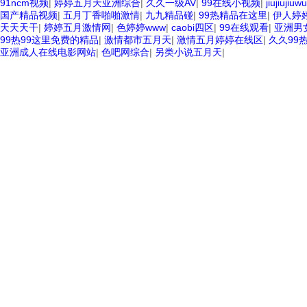
91ncm视频
|
婷婷五月天亚洲综合
|
久久一级AV
|
99在线小视频
|
jiujiujiuw
国产精品视频
|
五月丁香啪啪激情
|
九九精品碰
|
99热精品在这里
|
伊人婷
天天天干
|
婷婷五月激情网
|
色婷婷www
|
caobi四区
|
99在线观看
|
亚洲男
99热99这里免费的精品
|
激情都市五月天
|
激情五月婷婷在线区
|
久久99
亚洲成人在线电影网站
|
色吧网综合
|
另类小说五月天
|