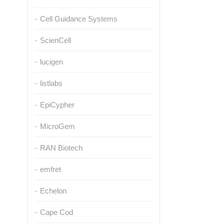
Cell Guidance Systems
ScienCell
lucigen
listlabs
EpiCypher
MicroGem
RAN Biotech
emfret
Echelon
Cape Cod