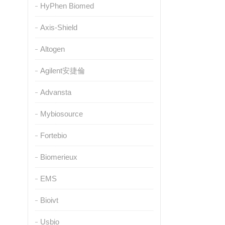
HyPhen Biomed
Axis-Shield
Altogen
Agilent安捷倫
Advansta
Mybiosource
Fortebio
Biomerieux
EMS
Bioivt
Usbio