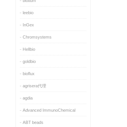
biotium
leebio
InGex
Chromsystems
Hellbio
goldbio
bioflux
agrisera代理
agdia
Advanced ImmunoChemical
ABT beads