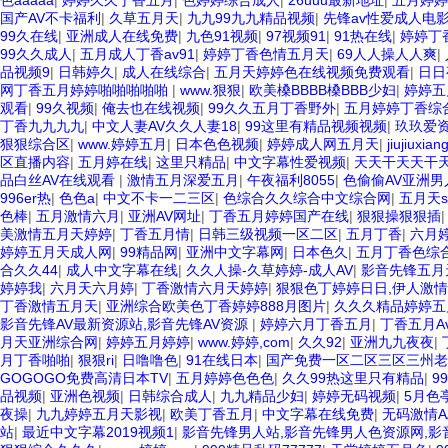
色aaaaa
|
婷婷久久丁香五月
|
色婷婷综合成人
|
26uuu最新地址
|
五月婷婷
国产AV不卡福利
|
久草五月天
|
九九99九九精品视频
|
先锋av性爱成人电
99久在线
|
亚洲成人在线免费
|
九色91视频
|
97视频91
|
91热在线
|
婷婷丁
99久久成人
|
五月成人丁香av91
|
婷婷丁香色情五月天
|
69人人操人人爽
|
品视频9
|
日韩婷久
|
成人在线综合
|
五月天婷婷色在线视频免费观看
|
日日
网丁香五月婷婷啪啪啪啪啪
|
www.狠狠
|
欧美槡BBBB槡BBB少妇
|
婷婷五
观看
|
99久视频
|
俺去也在线视频
|
99久久五月丁香野外
|
五月婷婷丁香综
丁香九九九九
|
中文人妻AV久久人妻18
|
99这里有精品视频视频
|
玖玖爱
狠狠综合区
|
www.婷婷五月
|
日本色色视频
|
婷婷成人网五月天
|
jiujiuxia
区直播内容
|
五月婷在线
|
这里只精品
|
中文字幕性爱视频
|
天天干天天干
品白丝AV在线观看
|
激情五月深爱五月
|
午夜福利8055
|
色偷偷AV亚洲男
996er热
|
色色a
|
中文不卡一二三区
|
色综合久久综合中文综合网
|
五月天se
色棒
|
五月激情六月
|
亚洲AV网址
|
丁香五月婷婷国产在线
|
狠狠操狠狠插
美激情五月天婷婷
|
丁香五月情
|
日韩三级视频一区二区
|
五月丁香
|
六月
婷婷五月天成人网
|
99精品网
|
亚洲中文字幕网
|
日本色久
|
五月丁香色综
合久久44
|
成人中文字幕在线
|
久久人操-久草婷婷-成人AV
|
影音先锋五月
婷婷我
|
六月天六月婷
|
丁香激情六月天婷婷
|
狠狠色丁婷婷日日,伊人激
丁香激情五月天
|
亚洲综合欧美色丁香婷婷888月图片
|
久久久精品婷婷五
影音先锋AV最新资源站,影音先锋AV资源
|
婷婷六月丁香五月
|
丁香五月A
月天亚洲综合网
|
婷婷五月婷婷
|
www.婷婷,com
|
久久92
|
亚洲九九夜夜
|
月丁香啪啪
|
狠狠ri
|
日噜噜色
|
91在线日本
|
国产免费一区二区三区三州老师F
GOGOGO免费高清日本TV
|
五月婷婷色色色
|
久久99热这里只有精品
|
9
品视频
|
亚洲色视频
|
日韩综合成人
|
九九精品少妇
|
婷婷无码视频
|
5月色
夜操
|
九九婷婷五月天影视
|
欧美丁香五月
|
中文字幕在线免费
|
无码激情A
站
|
最近中文字幕2019视频1
|
影音先锋男人站,影音先锋男人色资源网,影