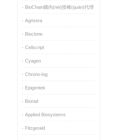
BioChain國內(nèi)授權(quán)代理
Agrisera
Bioclone
Cellscript
Cyagen
Chrono-log
Epigentek
Biorad
Applied Biosystems
Fitzgerald