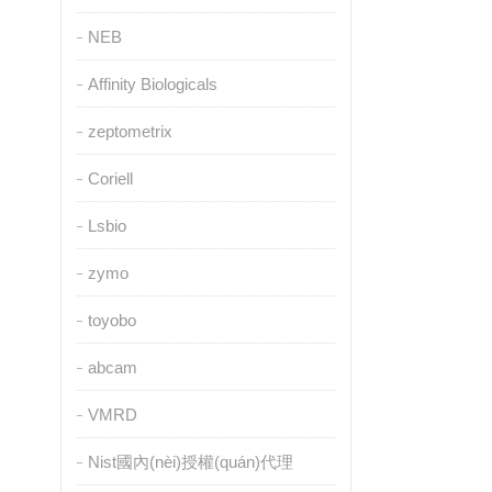
NEB
Affinity Biologicals
zeptometrix
Coriell
Lsbio
zymo
toyobo
abcam
VMRD
Nist國內(nèi)授權(quán)代理