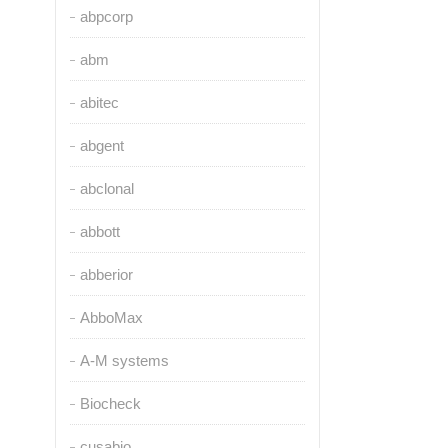
abpcorp
abm
abitec
abgent
abclonal
abbott
abberior
AbboMax
A-M systems
Biocheck
cusabio