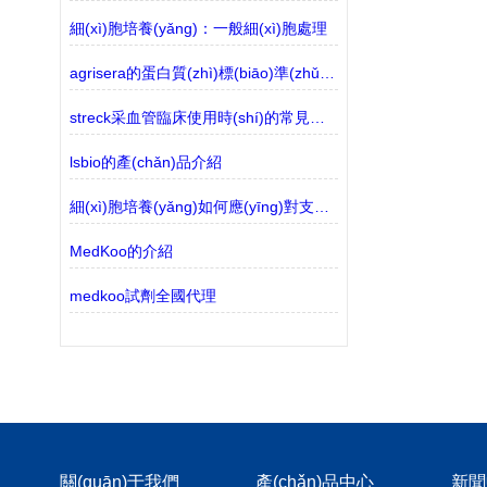
細(xì)胞培養(yǎng)：一般細(xì)胞處理
agrisera的蛋白質(zhì)標(biāo)準(zhǔn)品有哪些？
streck采血管臨床使用時(shí)的常見問題分析
lsbio的產(chǎn)品介紹
細(xì)胞培養(yǎng)如何應(yīng)對支原體污染
MedKoo的介紹
medkoo試劑全國代理
關(guān)于我們
產(chǎn)品中心
新聞