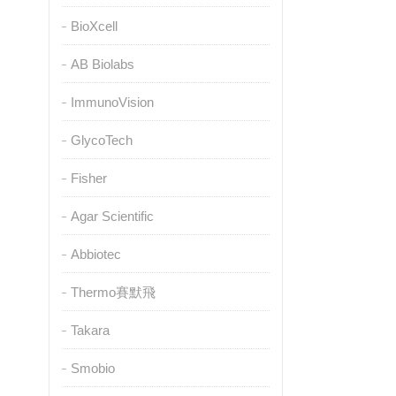
BioXcell
AB Biolabs
ImmunoVision
GlycoTech
Fisher
Agar Scientific
Abbiotec
Thermo賽默飛
Takara
Smobio