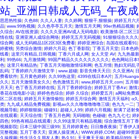
站_亚洲日韩成人无码_午夜成
思思热性操
|
久色88
|
久久人人妻
|
久久婷网
|
狠狠干,狠狠操
|
婷婷五月六
品
|
www.99热视频
|
久久色亭亭五月天
|
激情五月天网
|
99er热精品视频
|
久综合
|
AV在线资源
|
久久久久亚洲AV成人无码电影
|
欧美激情-区二区三
情在线
|
亚洲亚洲人成综合网络
|
婷婷无五月无码视频
|
91狠狠综合久久久
综合网
|
成人无码精品1区2区3区免费看
|
婷婷亚洲综合
|
岛国在线观看91
婷蜜桃
|
另类综合激情
|
婷婷六月花
|
色丁香影院
|
丁香五月天堂
|
日本色婷
线看
|
这里只有精品,日韩视频
|
丁香六月成人网
|
女人天堂 AV
|
九九热最
利
|
99热66
|
九月激情网
|
99国产精品久久久久久久久久久
|
色色网站日本9
色
|
这里只有精品热
|
丁香五月天啪啪激情综和网
|
色五月情
|
熟妇无码乱
乱码
|
丁香婷婷六月激情文学
|
www.超碰
|
影音先锋天天日
|
久久亚洲A
|
费看软件
|
五月黄色婷婷
|
久久99热这里
|
4399在线日本A片
|
五月Huangs
久久
|
五月天激情美女久久
|
色色激情五月
|
www,婷婷五月天,com
|
五月狠
月天天
|
色丁香五月婷婷在线
|
五月丁香婷婷综合
|
婷婷五月丁香A∨
|
激情
香花在线电影小说
|
婷婷色色综合
|
婷婷 久综合
|
婷婷爱五月
|
a网站免费
区二区在线
|
婷婷五月天激情偷拍
|
婷婷五月综合网
|
激情五月天福利
|
α久
类
|
九九成人精品免费视频
|
影视av久久久噜噜噜噜噜三级
|
色九九一二
|
视频导航
|
婷婷狠狠操
|
碰碰91
|
超碰人人99
|
婷婷六月视频
|
射满了还射免
在线观看
|
天天综合情
|
丁香五月色网
|
无码啪啪
|
色碰碰
|
色九九七七
|
婷
四色
|
99热有精品在线观看
|
久久99这里只有精品视频
|
综合激情五月丁香
视频影院
|
日本三级中国三级99
|
五月婷婷黄色
|
日日撸夜夜操
|
丁香伊人
完整视频
|
五月丁香天天
|
亚洲人操亚洲人
|
WWW,婷婷,COM
|
超碰99资
久操视频
|
性生活久久朋友人妻
|
热久91
|
天天爽天天操
|
欧美精品999
|
天