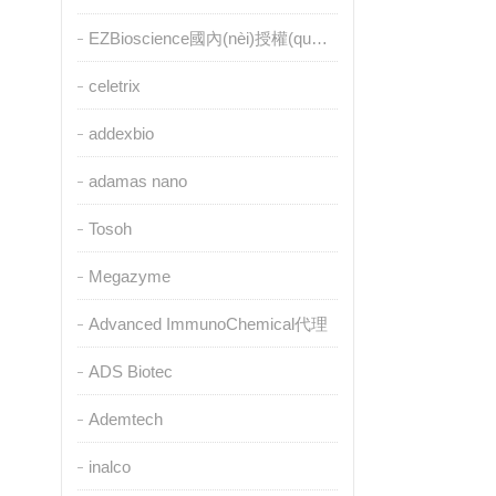
EZBioscience國內(nèi)授權(quán)代理
celetrix
addexbio
adamas nano
Tosoh
Megazyme
Advanced ImmunoChemical代理
ADS Biotec
Ademtech
inalco