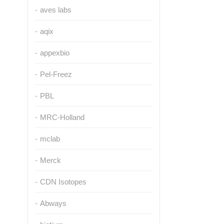
aves labs
aqix
appexbio
Pel-Freez
PBL
MRC-Holland
mclab
Merck
CDN Isotopes
Abways