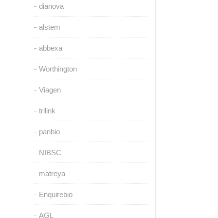
dianova
alstem
abbexa
Worthington
Viagen
trilink
panbio
NIBSC
matreya
Enquirebio
AGL