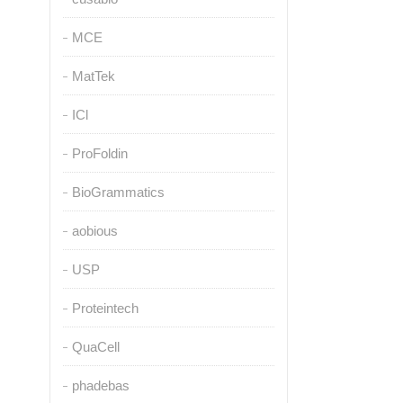
MCE
MatTek
ICl
ProFoldin
BioGrammatics
aobious
USP
Proteintech
QuaCell
phadebas