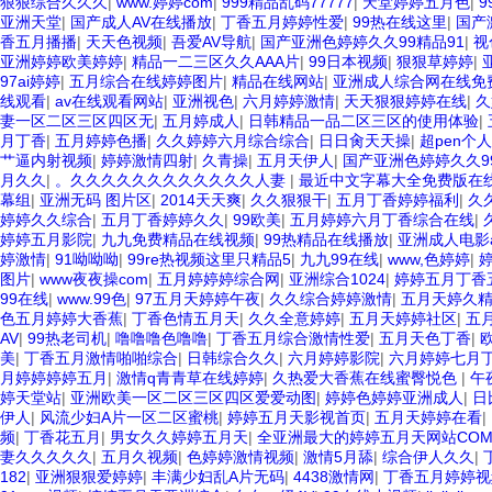
狠狠综合久久久
|
www.婷婷com
|
999精品乱码77777
|
天堂婷婷五月色
|
亚洲天堂
|
国产成人AV在线播放
|
丁香五月婷婷性爱
|
99热在线这里
|
国产
香五月播播
|
天天色视频
|
吾爱AV导航
|
国产亚洲色婷婷久久99精品91
|
视
亚洲婷婷欧美婷婷
|
精品一二三区久久AAA片
|
99日本视频
|
狠狠草婷婷
|
97ai婷婷
|
五月综合在线婷婷图片
|
精品在线网站
|
亚洲成人综合网在线免
线观看
|
av在线观看网站
|
亚洲视色
|
六月婷婷激情
|
天天狠狠婷婷在线
|
久
妻一区二区三区四区无
|
五月婷成人
|
日韩精品一品二区三区的使用体验
|
月丁香
|
五月婷婷色播
|
久久婷婷六月综合综合
|
日日肏天天操
|
超pen个人
艹逼内射视频
|
婷婷激情四射
|
久青操
|
五月天伊人
|
国产亚洲色婷婷久久99精品91 
月久久
|
。久久久久久久久久久久久久人妻
|
最近中文字幕大全免费版在
幕组
|
亚洲无码 图片区
|
2014天天爽
|
久久狠狠干
|
五月丁香婷婷福利
|
久
婷婷久久综合
|
五月丁香婷婷久久
|
99欧美
|
五月婷婷六月丁香综合在线
|
婷婷五月影院
|
九九免费精品在线视频
|
99热精品在线播放
|
亚洲成人电影a
婷激情
|
91呦呦呦
|
99re热视频这里只精品5
|
九九99在线
|
www,色婷婷
|
图片
|
www夜夜操com
|
五月婷婷婷综合网
|
亚洲综合1024
|
婷婷五月丁香
99在线
|
www.99色
|
97五月天婷婷午夜
|
久久综合婷婷激情
|
五月天婷久
色五月婷婷大香蕉
|
丁香色情五月天
|
久久全意婷婷
|
五月天婷婷社区
|
五
AV
|
99热老司机
|
噜噜噜色噜噜
|
丁香五月综合激情性爱
|
五月天色丁香
|
欧
美
|
丁香五月激情啪啪综合
|
日韩综合久久
|
六月婷婷影院
|
六月婷婷七月
月婷婷婷婷五月
|
激情q青青草在线婷婷
|
久热爱大香蕉在线蜜臀悦色
|
午
婷天堂站
|
亚洲欧美一区二区三区四区爱爱动图
|
婷婷色婷婷亚洲成人
|
日
伊人
|
风流少妇A片一区二区蜜桃
|
婷婷五月天影视首页
|
五月天婷婷在看
|
频
|
丁香花五月
|
男女久久婷婷五月天
|
全亚洲最大的婷婷五月天网站CO
妻久久久久久
|
五月久视频
|
色婷婷激情视频
|
激情5月舔
|
综合伊人久久
|
182
|
亚洲狠狠爱婷婷
|
丰满少妇乱A片无码
|
4438激情网
|
丁香五月婷婷视