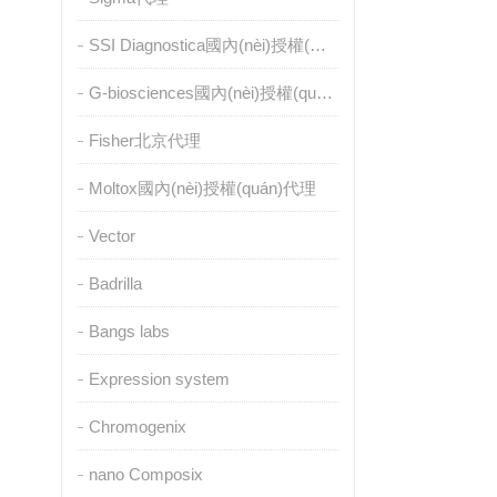
SSI Diagnostica國內(nèi)授權(quán)代理
G-biosciences國內(nèi)授權(quán)代理
Fisher北京代理
Moltox國內(nèi)授權(quán)代理
Vector
Badrilla
Bangs labs
Expression system
Chromogenix
nano Composix