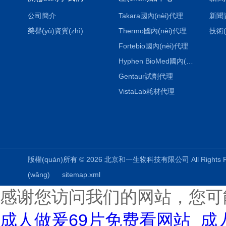
公司簡介
Takara國內(nèi)代理
新聞
榮譽(yù)資質(zhì)
Thermo國內(nèi)代理
技術(
Fortebio國內(nèi)代理
Hyphen BioMed國內(nèi)代理
Gentaur試劑代理
VistaLab耗材代理
版權(quán)所有 © 2026 北京和一生物科技有限公司 All Rights
(wǎng)
sitemap.xml
感谢您访问我们的网站，您可
成人做爰69片免费看网站_成