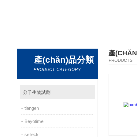
產(CHǍ
產(chǎn)品分類
PRODUCTS
PRODUCT CATEGORY
分子生物試劑
tiangen
Beyotime
selleck