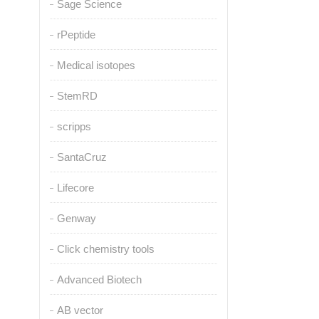
Sage Science
rPeptide
Medical isotopes
StemRD
scripps
SantaCruz
Lifecore
Genway
Click chemistry tools
Advanced Biotech
AB vector