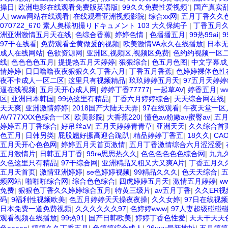
操日
|
欧洲电影在线观看免费版英语版
|
99久久免费性爱视频`
|
国产真实
人
|
www网站在线观看
|
在线观看亚洲视频影院
|
综合xx网
|
五月丁香久久
070722_670 素人奥様初撮りドキュメント 103 大久保純子
|
丁香五月
洲亚洲激情五月天在线
|
色综合香蕉
|
婷婷色情
|
色播播五月
|
99热99ai
|
97干在线看
|
免费观看全黄做爰的视频
|
欧美激情VA永久在线播放
|
日本无
成人在线网站
|
色欲资源网
|
亚洲区,视频区,视频区免费
|
色约约视频一区
线
|
色色色色五月
|
提提热五月天婷婷
|
狠狠综合
|
色五月色图
|
中文字幕成
情婷婷
|
日日噜噜夜夜狠狠久久丁香六月
|
丁香五月香蕉
|
色婷婷裸体色性
夜不卡成人一区二区
|
这里只有视频精品
|
玖玖婷婷五月天
|
97五月天婷
逼在线视频
|
五月天开心成人网
|
婷婷丁香77777
|
一起草AV
|
婷香五月
|
w
区
|
亚洲日本韩国
|
99热这里有精品
|
丁香六月婷婷综合
|
天天综合网在线
|
天天爽
|
亚洲激情婷婷
|
2018国产大陆天天弄
|
97在线观看
|
午夜天堂一区
AV777XXX色综合一区
|
欧美影院
|
大香蕉220
|
懂色av粉嫩av蜜臀av
|
五
婷婷五月丁香综合
|
好吊丝aV
|
五月天婷婷青青草
|
亚洲天天
|
久久综合首
色五月
|
日韩另类
|
屁股翘好撅高迎合跪趴
|
精品婷婷丁香五
|
18久久
|
CAO
五月天开心色色网
|
婷婷五月天首页激情
|
五月丁香激情综合六月涩涩爱
|
五月激情片
|
日韩五月丁香
|
99re思思热久久
|
色色色色色色综合网
|
九九
久色这里只有精品
|
97干综合网
|
亚洲精品又粗又大又爽A片
|
丁香五月久
五月天首页
|
激情亚洲婷婷
|
se色婷婷视频
|
99精品久久久
|
色天天综合
|
频网站
|
啪啪啪综合网
|
综合色色综合
|
四虎婷婷五月天
|
激情五月婷婷
|
w
免费
|
狠狠色丁香久久婷婷综合五月
|
特黄三级片
|
av五月丁香
|
久久ER视
码
|
9福利性视频欧美
|
色五月婷婷天天操夜夜操
|
久久女婷
|
97日在线视频
日本免费一道免费视频
|
久久久久久久97
|
色婷婷www
|
97人妻超级碰碰
观看视频在线播放
|
99热91
|
国产日韩欧美
|
婷婷丁香色性爱
|
天天干天天