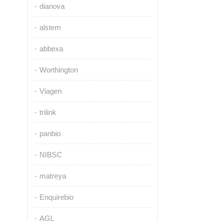
dianova
alstem
abbexa
Worthington
Viagen
trilink
panbio
NIBSC
matreya
Enquirebio
AGL