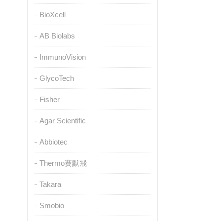
BioXcell
AB Biolabs
ImmunoVision
GlycoTech
Fisher
Agar Scientific
Abbiotec
Thermo賽默飛
Takara
Smobio