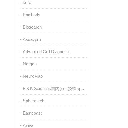
sero
Engibody
Biosearch
Assaypro
Advanced Cell Diagnostic
Norgen
NeuroMab
E＆K Scientific國內(nèi)授權(quán)代理
Spherotech
Eastcoast
Aviva