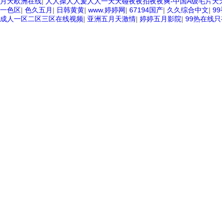
月天欧洲在线
|
人人操人人爰人人一天天碰夜夜拍夜夜爽-中国A级毛片天
一色区
|
色久五月
|
日韩黄黄
|
www.婷婷网
|
67194国产
|
久久综合中文
|
9
成人一区二区三区在线视频
|
亚洲五月天激情
|
婷婷五月影院
|
99热在线