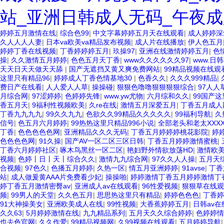
站_亚洲日韩成人无码_午夜成
婷婷五月激情在线
|
综合色99
|
中文字幕婷婷五月天在线观看
|
成人婷婷深
久人人人人妻
|
日本va欧美va精品发布视频
|
成人片在线播放
|
伊人色五月
婷婷丁香在线视频
|
丁香婷婷婷五月
|
玖操97
|
亚洲在线激情婷婷五月
|
色
操
|
久久激情五月婷婷
|
色色五月天丁香
|
www久久久久久久97
|
www.日
天天日天天做天天舔
|
国产无遮挡又黄又爽免费网站
|
99精品视频在线观
这里只有精品96
|
婷婷成人丁香色情基地30
|
色香久久
|
久久久999精品
|
费日产在线看
|
人人爱人人草
|
操操碰
|
狠狠色噜噜狠狠狠狠综合
|
97人人
月综合网
|
97涩婷婷
|
色婷婷先锋
|
www.yw尤物
|
六月综和久久
|
99国产
香五月天
|
9福利性视频欧美
|
久re在线
|
激情五月深爱五月
|
丁香五月成人
丁香九九九九
|
99久久九九
|
色欲久久99精品久久久久久
|
99福利导航
|
久
信号
|
色五月六月婷婷
|
99热热这里只精品996小说
|
全部老头和老太XXXX
丁香
|
色色色色色网
|
亚洲精品久久久无码
|
丁香五月婷婷婷桃花影院
|
婷
色色色色网
|
91久操
|
国产AV一区二区三区日韩
|
丁香五月婷婷激情蜜桃
|
丁香六月婷婷社区
|
啄木鸟黑丝一区二区
|
艳妇野外情欲放荡HD
|
激情欧
视频
|
色婷丨日丨天丨综合久久
|
激情九九综合网
|
97久久人人操
|
五月天
合视频
|
97色久
|
色播五月婷婷
|
久热一区
|
情五月亚洲婷婷
|
91avse
|
丁香
站
|
成人做爰黄AAA片免费看少妃
|
操操啪
|
婷婷激情丁香五月婷婷激情丁
婷丁香五月激情密臀av
|
亚洲成人av在线观看
|
96性爱视频
|
狠狠草在线观
频
|
99男人的天堂
|
久久色五月
|
思思热这里只有精品
|
婷婷色色色
|
丁香婷
91大神操美女
|
亚洲欧美成人在线
|
99性视频
|
大香蕉婷婷五月
|
日韩av
久久63
|
5月婷婷激情在线
|
九九精品系列
|
五月天久久综合婷婷
|
色婷婷情
也去色官网
|
久久作爱
|
99精品视频网
|
久99视频在线观看
|
五月婷婷导航