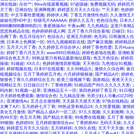
洲在线操
|
任你艹
|
99re在线观看视频
|
97超级碰
|
免费视频无码
|
婷婷四月
月丁香
|
亞洲自怕
|
亚洲网视屏
|
婷婷瑟五月天久久综合
|
艹天天射
|
色婷婷
首页
|
中文字幕性爱视频
|
婷婷伊人网
|
丁香五月激情性色郤
|
久久激情五
妺妺伦理HD中文
|
特级毛片AAAAAA
|
婷婷久久五月
|
色色综合热
|
日本久
BBB搡BBB搡BBB四川
|
夜夜骑操AV
|
午夜av网
|
九九热精品
|
这里只有精品
思思热精品在线
|
色婷婷婷婷成人网
|
五月丁香六月综合基地
|
日碰日
|
91
合网丁香
|
色五月综合97
|
色综合久
|
亚洲五月婷婷
|
色无码
|
日韩激情人伦
洲
|
日本本土色网第一区
|
99九九视频精彩在线
|
国产麻豆视频
|
婷婷精品
片
|
五月天六月丁香
|
久久婷婷五月综合伊人
|
婷婷丁香色性爱
|
五月Huang
合
|
婷婷丁香六月五月天
|
www999日韩精品
|
婷婷色基地在线看
|
亚洲欧
婷综合色五月天
|
99热这里只有精品最新地址获取
|
色五月色综合
|
婷婷四
操操
|
91碰超
|
XX久久
|
色婷婷激情四射视频
|
天天色综
|
九色地址91视频
|
婷
|
婷婷视频在线
|
日本97在线观看
|
久久99精品久
|
激情久久综合网
|
肏
线视频综合
|
五月丁香婷婷五月色
|
六月婷婷狠狠做
|
国产精品A片
|
婷婷色
狠狠色丁香久久婷婷综合五月
|
欧美三级视频下载
|
国産精品
|
夜夜天天久
情网站五月
|
日日操日日干
|
丁香桃色网
|
91精品国产99久久久久久天美
|
码内射
|
91视频一起草
|
亚洲精品五十一区
|
第四色婷婷丁香五月
|
91日视
月天婷婷免费观看
|
激情综合色
|
九九精品亚洲
|
另类少妇人与禽zOZZ0性
久
|
亚洲激情Av
|
五月总合激情网
|
天天舔天天摸天天透
|
97热在线精品
|
太爽了A片
|
五月婷婷七月丁香
|
99热这里有精品24
|
久久性爱视频
|
激情
美女五月激情
|
国产精品人成A片一区二区
|
97久久视频
|
久久刺激网
|
久
热99天堂
|
色五月天网
|
国产精品大香蕉
|
99免费在线视频
|
五月丁香 啪啪
99狠狠
|
色婷婷69
|
五月婷婷激情综合av
|
丁香婷婷AV
|
无码天天操
|
久久
线
|
婷婷瑟五月天久久综合
|
五月婷婷婷
|
久99久在线
|
天天干天天做
|
大香
婷五月激情综合啪啪
|
韩国三级五月天婷婷。
|
五月成人丁香av91
|
五月四