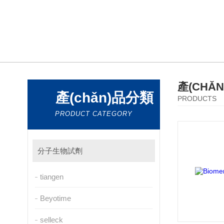
產(CHǍ
產(chǎn)品分類
PRODUCTS
PRODUCT CATEGORY
分子生物試劑
tiangen
Beyotime
selleck