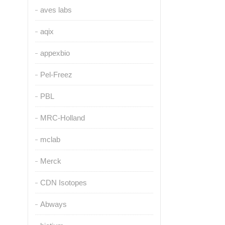
aves labs
aqix
appexbio
Pel-Freez
PBL
MRC-Holland
mclab
Merck
CDN Isotopes
Abways