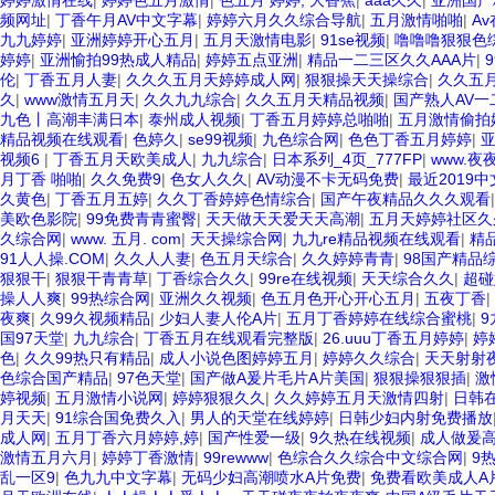
婷婷激情在线
|
婷婷色五月激情
|
色五月 婷婷, 大香蕉
|
aaa久久
|
亚洲国产
频网址
|
丁香午月AV中文字幕
|
婷婷六月久久综合导航
|
五月激情啪啪
|
A
九九婷婷
|
亚洲婷婷开心五月
|
五月天激情电影
|
91se视频
|
噜噜噜狠狠色
婷婷
|
亚洲愉拍99热成人精品
|
婷婷五点亚洲
|
精品一二三区久久AAA片
|
伦
|
丁香五月人妻
|
久久久五月天婷婷成人网
|
狠狠操天天操综合
|
久久五
久
|
www激情五月天
|
久久九九综合
|
久久五月天精品视频
|
国产熟人AV一
九色丨高潮丰满日本
|
泰州成人视频
|
丁香五月婷婷总啪啪
|
五月激情偷拍
精品视频在线观看
|
色婷久
|
se99视频
|
九色综合网
|
色色丁香五月婷婷
|
视频6
|
丁香五月天欧美成人
|
九九综合
|
日本系列_4页_777FP
|
www.夜
月丁香 啪啪
|
久久免费9
|
色女人久久
|
AV动漫不卡无码免费
|
最近2019
久黄色
|
丁香五月五婷
|
久久丁香婷婷色情综合
|
国产午夜精品久久久观看
美欧色影院
|
99免费青青蜜臀
|
天天做天天爱天天高潮
|
五月天婷婷社区久
久综合网
|
www. 五月. com
|
天天操综合网
|
九九re精品视频在线观看
|
精
91人人操.COM
|
久久人人妻
|
色五月天综合
|
久久婷婷青青
|
98国产精品
狠狠干
|
狠狠干青青草
|
丁香综合久久
|
99re在线视频
|
天天综合久久
|
超碰
操人人爽
|
99热综合网
|
亚洲久久视频
|
色五月色开心开心五月
|
五夜丁香
|
夜爽
|
久99久视频精品
|
少妇人妻人伦A片
|
五月丁香婷婷在线综合蜜桃
|
国97天堂
|
九九综合
|
丁香五月在线观看完整版
|
26.uuu丁香五月婷婷
|
婷
色
|
久久99热只有精品
|
成人小说色图婷婷五月
|
婷婷久久综合
|
天天射射
色综合国产精品
|
97色天堂
|
国产做A爰片毛片A片美国
|
狠狠操狠狠插
|
激
婷视频
|
五月激情小说网
|
婷婷狠狠久久
|
久久婷婷五月天激情四射
|
日韩
月天天
|
91综合国免费久入
|
男人的天堂在线婷婷
|
日韩少妇内射免费播放
成人网
|
五月丁香六月婷婷,婷
|
国产性爱一级
|
9久热在线视频
|
成人做爰高
激情五月六月
|
婷婷丁香激情
|
99rewww
|
色综合久久综合中文综合网
|
9
乱一区9
|
色九九中文字幕
|
无码少妇高潮喷水A片免费
|
免费看欧美成人A