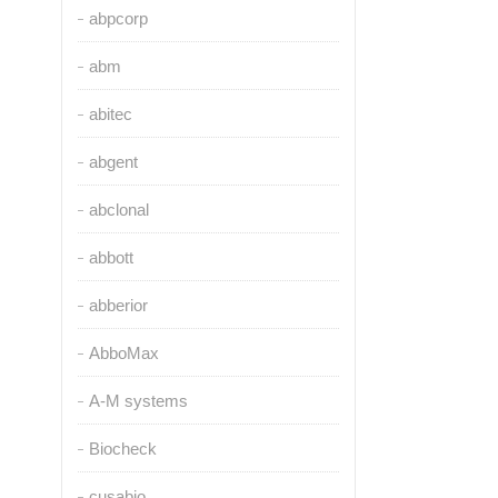
abpcorp
abm
abitec
abgent
abclonal
abbott
abberior
AbboMax
A-M systems
Biocheck
cusabio