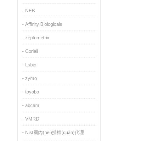
NEB
Affinity Biologicals
zeptometrix
Coriell
Lsbio
zymo
toyobo
abcam
VMRD
Nist國內(nèi)授權(quán)代理