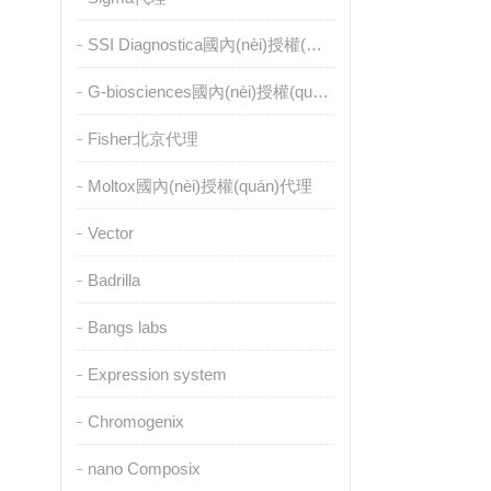
SSI Diagnostica國內(nèi)授權(quán)代理
G-biosciences國內(nèi)授權(quán)代理
Fisher北京代理
Moltox國內(nèi)授權(quán)代理
Vector
Badrilla
Bangs labs
Expression system
Chromogenix
nano Composix