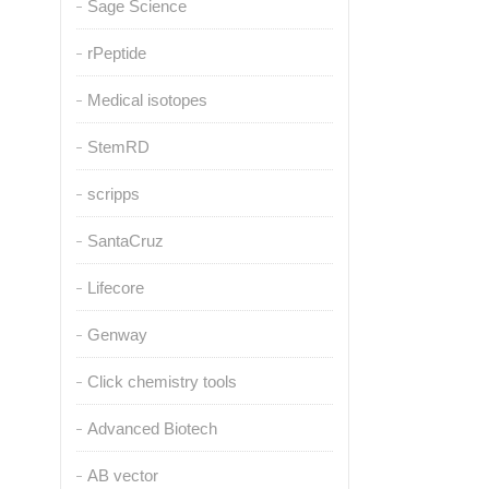
Sage Science
rPeptide
Medical isotopes
StemRD
scripps
SantaCruz
Lifecore
Genway
Click chemistry tools
Advanced Biotech
AB vector