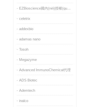
EZBioscience國內(nèi)授權(quán)代理
celetrix
addexbio
adamas nano
Tosoh
Megazyme
Advanced ImmunoChemical代理
ADS Biotec
Ademtech
inalco