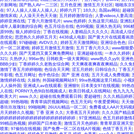
片新网地
|
国产熟人AV一二三区
|
五月色亚洲
|
激情五月天社区
|
啪啪东京
在
|
97人人操人人操人人操人人
|
婷婷六月丁
|
18久久
|
岛国av网站
|
超碰
激情床戏
|
人人澡天天色天天做
|
五月婷婷激情综合
|
人妻videos人妻高清
婷婷亚洲在线
|
丁香六月激情毛片
|
www,色婷婷
|
久热这里只精品
|
亚洲乱
成年人最刺激的综合网
|
色五月综合在线
|
色99视频
|
亚洲久热无码
|
996
原99热
|
狼人婷婷综合
|
丁香在线视频
|
人妻精品久久久久久
|
高清成人综
质优化
|
思思热久久婷婷五月天
|
4438成人电影
|
国产黄大片在线观看画
在线观看
|
97碰碰碰
|
AVDV久久
|
婷婷五月天激情网站
|
亚洲综合色色
|
日
片一区二区蜜桃
|
婷婷五月激情五月激情
|
五月丁香六月久久
|
www狠狠爱
久久久婷
|
国产无遮挡又黄又爽免费网站
|
亚洲超碰在线
|
一本久久婷婷
|
321
|
久热伊人
|
996er热
|
日韩欧美一级大黄网站
|
www热久久yy9
|
亚洲色
BBB少妇
|
丁香婷婷久久老熟女综合网
|
天天爽夜夜爽夜夜爽精品
|
久久免
激情丁香五月婷婷啪啪
|
色综合天天网
|
涩五月婷婷
|
日韩综合久
|
丁香五
牛影视
|
色五月网址
|
色中色综合
|
国产 亚洲 在线
|
五月天成人免费视频
|
激情婷婷在线
|
久操热
|
外国碰视频网站97
|
99re热视频这里只精品
|
小视
人人操外国
|
亚洲成人av在线观看
|
亚洲狠9
|
日本美女97在线视频
|
99热
人在线
|
PORNY九色9l自拍视频成人
|
欧美日韩成人在线网站
|
色九九九九
欧美大片
|
www.久久
|
超碰在线免费观看日韩
|
爱超碰性
|
久久久精品婷婷
超碰
|
99热啪啪
|
青青草搞屄视频网站
|
色五月无码
|
午夜爱爱网站
|
天天做
香玖玖玫瑰91
|
99啪啪网
|
26UUU精品一区二区
|
免费看成人AA片无码视
月天婷婷久久视频
|
丁香 亚洲 久久
|
大香蕉五月天婷婷
|
久久久国产精品
婷婷婷婷婷婷婷婷婷婷婷婷婷婷婷婷婷婷
|
97亚洲精品
|
色五月婷婷激情
99精品热视频
|
婷婷国产日本欧美
|
激情五月天色婷婷
|
青青草原亚洲天堂
喷浆
|
97偷拍在线视频
|
国产免费一区二区在线A片视频
|
色情丁香五月天