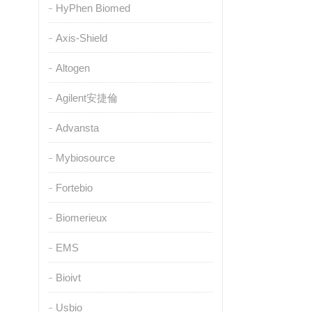
HyPhen Biomed
Axis-Shield
Altogen
Agilent安捷倫
Advansta
Mybiosource
Fortebio
Biomerieux
EMS
Bioivt
Usbio