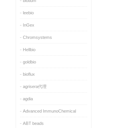
biotium
leebio
InGex
Chromsystems
Hellbio
goldbio
bioflux
agrisera代理
agdia
Advanced ImmunoChemical
ABT beads