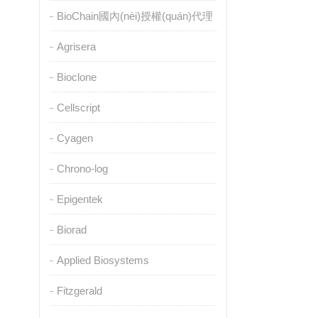
BioChain國內(nèi)授權(quán)代理
Agrisera
Bioclone
Cellscript
Cyagen
Chrono-log
Epigentek
Biorad
Applied Biosystems
Fitzgerald