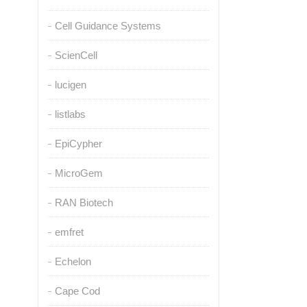
Cell Guidance Systems
ScienCell
lucigen
listlabs
EpiCypher
MicroGem
RAN Biotech
emfret
Echelon
Cape Cod