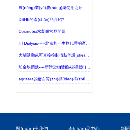
農(nóng)業(yè)農(nóng)藥使用之后的去向和環(huán)境分析
DSHB的產(chǎn)品介紹?
Cosmobio水凝膠常見問題
HTDialysis-----北京和一生物代理的產(chǎn)品介紹
大腦活動或可直接控制假肢等設(shè)備或調(diào)節(jié)神經(jīng)或肌肉功能
珀金埃爾默----新污染物雙酚A的測定 | 液相色譜-三重四極桿質(zhì)譜聯(lián)用法
agrisera的蛋白質(zhì)標(biāo)準(zhǔn)品有哪些？
關(guān)于我們
產(chǎn)品中心
新聞