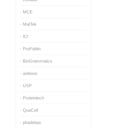
MCE
MatTek
ICl
ProFoldin
BioGrammatics
aobious
USP
Proteintech
QuaCell
phadebas