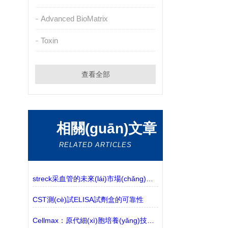
Advanced BioMatrix
Toxin
查看全部
相關(guān)文章
RELATED ARTICLES
streck采血管的未來(lái)市場(chǎng)發(fā)展解讀
CST測(cè)試ELISA試劑盒的可靠性
Cellmax：原代細(xì)胞培養(yǎng)技術(shù)