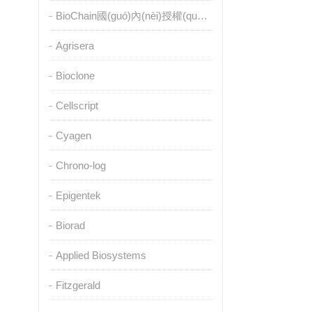
BioChain國(guó)內(nèi)授權(quán)代理
Agrisera
Bioclone
Cellscript
Cyagen
Chrono-log
Epigentek
Biorad
Applied Biosystems
Fitzgerald