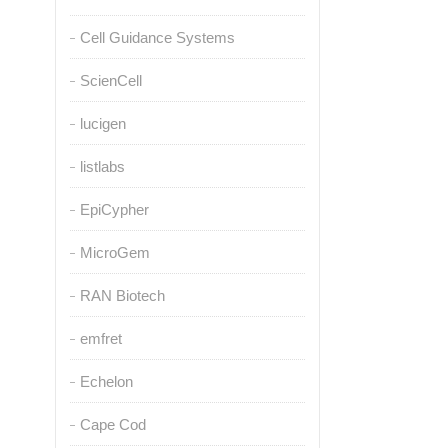
Cell Guidance Systems
ScienCell
lucigen
listlabs
EpiCypher
MicroGem
RAN Biotech
emfret
Echelon
Cape Cod