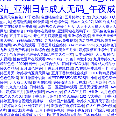
站_亚洲日韩成人无码_午夜成
五月天色色色
|
97干欧美
|
色狠狠色综合
|
五月婷婷少妇之
|
久久久婷
|
99
热九九
|
色碰碰视频
|
99爱爱网
|
性色综合网
|
日本久久久97
|
69凹凸成人
中文在线观看免费高清
|
思思热久久婷婷五月天
|
人人干人人操人人摸人
网址
|
爱射综合
|
99噜噜噜在线播放
|
亚洲网站在线鸭子av
|
无码色色色色
综合
|
五月丁香网av
|
开心五月婷婷激情网
|
亚洲综合婷婷
|
天天做天天爱
啪大香蕉
|
99精品综合在线
|
九九精品re免费视频
|
九九热在线视频观看免
激情网
|
AV片在线观看
|
丁香五月综合婷婷
|
site:minyis.com
|
久久婷婷色
九热视频免费观看
|
玖玖综合色
|
激情美女五月天
|
婷婷狠狠五月综合
|
丁
久九
|
色五婷婷
|
色婷婷久久综合中文久久一本
|
日本va网站
|
天天狠狠色
|
人视频
|
性色做爰片在线观看WW
|
91啦丨九色丨刺激中文
|
九月婷婷久久
精品色色
|
2020日日干
|
九九综合伊人
|
韩国不卡AC视频
|
四虎成人精品永
婷久久精品
|
五月四色婷婷
|
丁香五月在线自慰
|
AV在线免费观看不卡
|
亚
婷五月天
|
婷婷激情五月天网站
|
五月丁香婷婷综合视频
|
99ER热精品视
色色色激情
|
五月激情小说网
|
国产FREESEXVIDEOS性中国
|
超碰色综合
婷婷
|
天天骑天天操
|
欧美在线看
|
婷婷激情五月天在线
|
色五月欧美
|
色五
看
|
九九九九综合
|
日韩精品一区二区亚洲AV观看
|
五月天深爱激情网
|
A
区
|
婷婷涩五月
|
狠狠操狠狠
|
www.久操
|
伊人AV五月婷
|
H亚洲
|
九月色婷
91久久久久久
|
激情丁香五月天综合
|
97久久精品
|
182TV大香蕉
|
丁香花
婷婷五月综合视频免费播放
|
一级韩国产精品毛
|
婷婷久久五月天丁香
|
综
月婷婷网久久
|
亚洲婷婷五月天
|
狠狠色丁香婷婷基地
|
伊人午夜综合色啪
A片
|
麻豆忘忧草午夜
|
五月丁香黄色视频
|
婷婷丁香五月91
|
涩综合网
|
激
鲁夜夜爽爽狠狠视频97
|
久99热
|
五月婷婷综合影院
|
日本色婷婷
|
99在