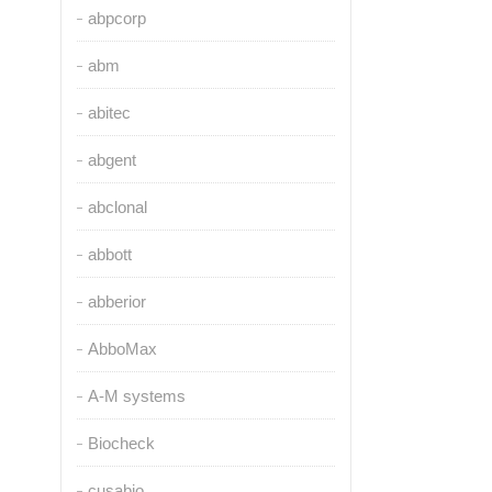
abpcorp
abm
abitec
abgent
abclonal
abbott
abberior
AbboMax
A-M systems
Biocheck
cusabio