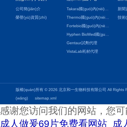
公司簡(jiǎn)介
Takara國(guó)內(nèi)代理
新聞
榮譽(yù)資質(zhì)
Thermo國(guó)內(nèi)代理
技術(
Fortebio國(guó)內(nèi)代理
Hyphen BioMed國(guó)內(nèi)代理
Gentaur試劑代理
VistaLab耗材代理
版權(quán)所有 © 2026 北京和一生物科技有限公司 All Rights
(wǎng)
sitemap.xml
感谢您访问我们的网站，您可
成人做爰69片免费看网站_成