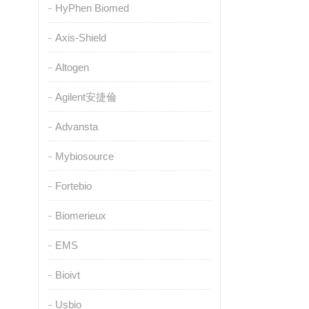
HyPhen Biomed
Axis-Shield
Altogen
Agilent安捷倫
Advansta
Mybiosource
Fortebio
Biomerieux
EMS
Bioivt
Usbio