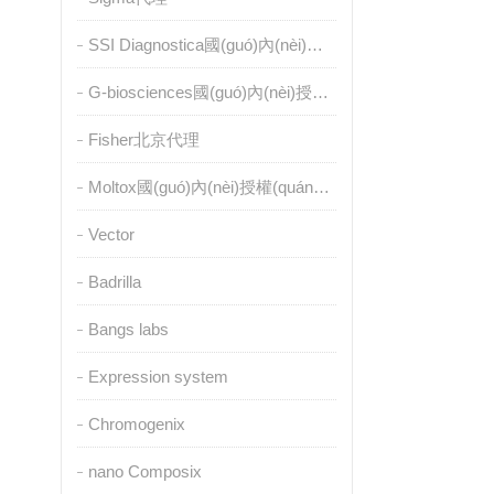
SSI Diagnostica國(guó)內(nèi)授權(quán)代理
G-biosciences國(guó)內(nèi)授權(quán)代理
Fisher北京代理
Moltox國(guó)內(nèi)授權(quán)代理
Vector
Badrilla
Bangs labs
Expression system
Chromogenix
nano Composix