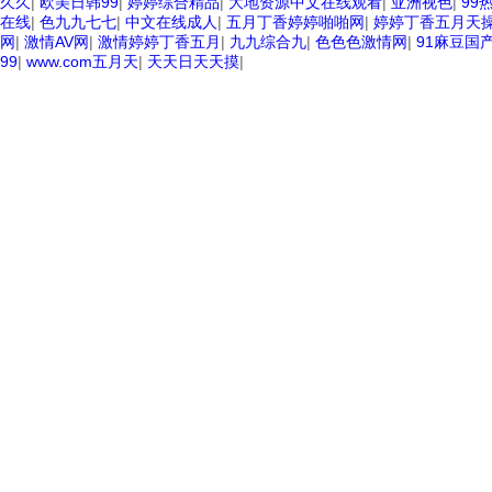
久久
|
欧美日韩99
|
婷婷综合精品
|
大地资源中文在线观看
|
亚洲视色
|
99
在线
|
色九九七七
|
中文在线成人
|
五月丁香婷婷啪啪网
|
婷婷丁香五月天
网
|
激情AV网
|
激情婷婷丁香五月
|
九九综合九
|
色色色激情网
|
91麻豆国
99
|
www.com五月天
|
天天日天天摸
|