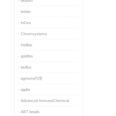
biotium
leebio
InGex
Chromsystems
Hellbio
goldbio
bioflux
agrisera代理
agdia
Advanced ImmunoChemical
ABT beads