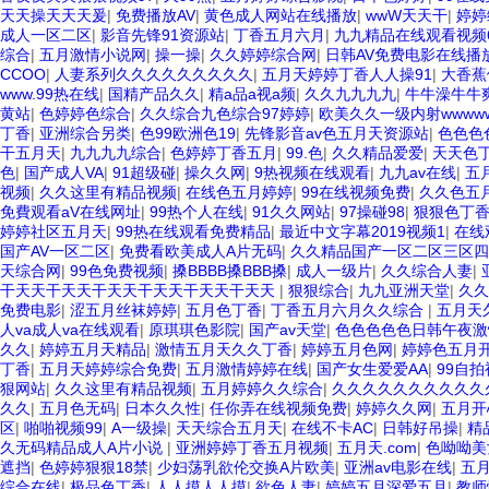
天天操天天天爰
|
免费播放AV
|
黄色成人网站在线播放
|
wwW天天干
|
婷婷
成人一区二区
|
影音先锋91资源站
|
丁香五月六月
|
九九精品在线观看视频
综合
|
五月激情小说网
|
操一操
|
久久婷婷综合网
|
日韩AV免费电影在线播
CCOO
|
人妻系列久久久久久久久久久
|
五月天婷婷丁香人人操91
|
大香蕉
www.99热在线
|
国精产品久久
|
精a品a视a频
|
久久九九九九
|
牛牛澡牛牛
黄站
|
色婷婷色综合
|
久久综合九色综合97婷婷
|
欧美久久一级内射wwwww
丁香
|
亚洲综合另类
|
色99欧洲色19
|
先锋影音av色五月天资源站
|
色色色
干五月天
|
九九九九综合
|
色婷婷丁香五月
|
99.色
|
久久精品爱爱
|
天天色
色
|
国产成人VA
|
91超级碰
|
操久久网
|
9热视频在线观看
|
九九av在线
|
五
视频
|
久久这里有精品视频
|
在线色五月婷婷
|
99在线视频免费
|
久久色五
免費观看aV在线网址
|
99热个人在线
|
91久久网站
|
97操碰98
|
狠狠色丁
婷婷社区五月天
|
99热在线观看免费精品
|
最近中文字幕2019视频1
|
在线
国产AV一区二区
|
免费看欧美成人A片无码
|
久久精品国产一区二区三区
天综合网
|
99色免费视频
|
搡BBBB搡BBB搡
|
成人一级片
|
久久综合人妻
|
干天天干天天干天天干天天干天天干天天
|
狠狠综合
|
九九亚洲天堂
|
久久
免费电影
|
涩五月丝袜婷婷
|
五月色丁香
|
丁香五月六月久久综合
|
五月天
人va成人va在线观看
|
原琪琪色影院
|
国产av天堂
|
色色色色色日韩午夜激
久久
|
婷婷五月天精品
|
激情五月天久久丁香
|
婷婷五月色网
|
婷婷色五月
丁香
|
五月天婷婷综合免费
|
五月激情婷婷在线
|
国产女生爱爱AA
|
99自拍
狠网站
|
久久这里有精品视频
|
五月婷婷久久综合
|
久久久久久久久久久久
久久
|
五月色无码
|
日本久久性
|
任你弄在线视频免费
|
婷婷久久网
|
五月开
区
|
啪啪视频99
|
A一级操
|
天天综合五月天
|
在线不卡AC
|
日韩好吊操
|
精
久无码精品成人A片小说
|
亚洲婷婷丁香五月视频
|
五月天.com
|
色呦呦美
遮挡
|
色婷婷狠狠18禁
|
少妇荡乳欲伦交换A片欧美
|
亚洲av电影在线
|
五
综合在线
|
极品色丁香
|
人人摸人人摸
|
欲色人妻
|
婷婷五月深爱五月
|
教师