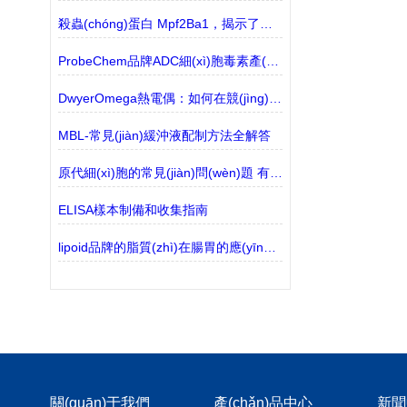
殺蟲(chóng)蛋白 Mpf2Ba1，揭示了孔形成的關(guān)鍵分子機(jī)制
ProbeChem品牌ADC細(xì)胞毒素產(chǎn)品有什么？
DwyerOmega熱電偶：如何在競(jìng)爭(zhēng)中脫穎而出？
MBL-常見(jiàn)緩沖液配制方法全解答
原代細(xì)胞的常見(jiàn)問(wèn)題 有哪些？
ELISA樣本制備和收集指南
lipoid品牌的脂質(zhì)在腸胃的應(yīng)用
關(guān)于我們
產(chǎn)品中心
新聞