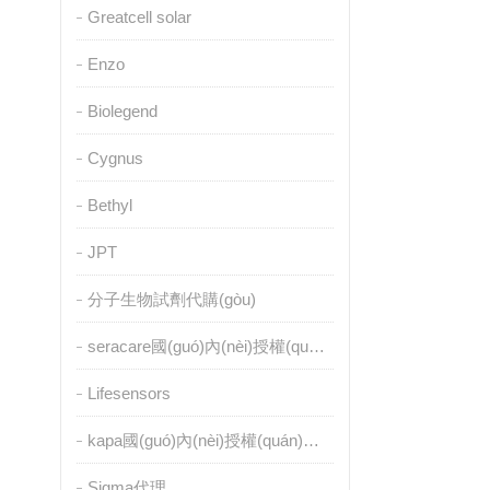
Greatcell solar
Enzo
Biolegend
Cygnus
Bethyl
JPT
分子生物試劑代購(gòu)
seracare國(guó)內(nèi)授權(quán)代理
Lifesensors
kapa國(guó)內(nèi)授權(quán)代理
Sigma代理