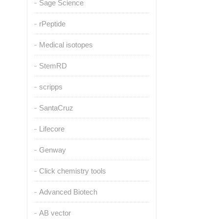
Sage Science
rPeptide
Medical isotopes
StemRD
scripps
SantaCruz
Lifecore
Genway
Click chemistry tools
Advanced Biotech
AB vector