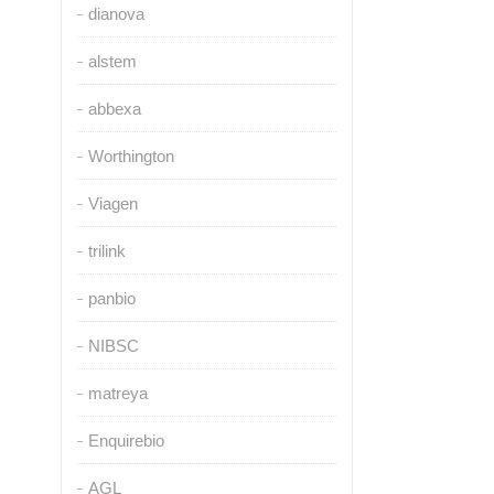
dianova
alstem
abbexa
Worthington
Viagen
trilink
panbio
NIBSC
matreya
Enquirebio
AGL