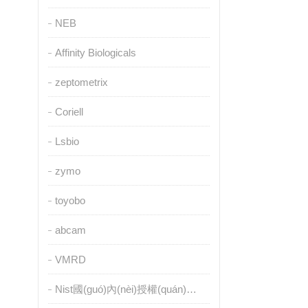
NEB
Affinity Biologicals
zeptometrix
Coriell
Lsbio
zymo
toyobo
abcam
VMRD
Nist國(guó)內(nèi)授權(quán)代理