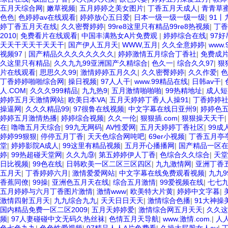
五月天综合网
|
嫩草视频
|
五月婷婷之美女图片
|
丁香五月天成人
|
青青草
色色
|
色婷婷av在线观看
|
婷婷放心五日爱
|
日本一级一级一级一级
|
91
婷丁香五月天在线
|
久久密臀婷婷
|
99re8这里只有精品99re8热视频
|
丁香
2010
|
免费看片在线观看
|
中国丰满熟女A片免费观
|
婷婷综合在线
|
97好
天天干天天干天天干
|
国产伊人五月天
|
WWW,五月
|
久久全意婷婷
|
www.
视频97
|
国产精品久久久久久久久久
|
婷婷激情五月综合丁香社
|
免费成
久这里只有精品
|
久久九九99亚洲国产久精综合
|
色久一
|
综合久久97
|
狠
片在线观看
|
思思久久99
|
激情婷婷五月久久
|
久久密臀婷婷
|
久久作爱
|
色
丁香婷婷啪啪综合网
|
操日视频
|
97人人干
|
www.99精品在线
|
日韩av干
|
人.COM
|
久久久999精品
|
九九热9
|
五月激情啪啪啪
|
99热精地址
|
成人短
婷婷五月天激情网站
|
欧美日本VA
|
五月天婷婷丁香人人操91
|
丁香婷婷
操逼网
|
久久久精品99
|
97很鲁在线视频
|
中文字幕在线日亚州9
|
婷婷色
婷婷五月激情热播
|
婷婷综合视频
|
久久一伦
|
狠狠插.com
|
狠狠操天天干
在
|
噜噜五月天综合
|
99九无网码
|
AV性爱网
|
五月天婷婷丁香社区
|
99成
婷婷99狠狠
|
停停五月丁香
|
天天色综合网吨吧
|
69er小视频
|
丁香五月亭
堂
|
婷婷影院A成人
|
99这里有精品视频
|
五月开心播播网
|
国产精品一区
婷
|
99热超碰天堂网
|
久久九⑨
|
第五婷婷伊人丁香
|
色综合久久综合
|
天堂
日比视频
|
99色在线
|
日韩欧美一区二区三区四区
|
九九激情网
|
亚洲丁香
五月天
|
丁香婷婷六月
|
激情爱爱网站
|
中文字幕在线免费观看视频
|
九九
香蕉同僚
|
99操
|
亚洲色五月天在线
|
综合五月激情
|
99爱视频在线
|
七七
五月婷婷与六月丁香图片激情
|
激情www
|
欧美特大片黄
|
婷婷中文字暮
|
激情四射五月天
|
九九综合九九
|
天天日日天天
|
激情综合色播
|
91大神操
国内精品免费一区二区2009
|
五月天婷婷爱
|
激情综合网五月天天
|
久久这
频
|
97人妻碰碰中文无码久热丝袜
|
色情五月天导航
|
www.激情.com.
|
人