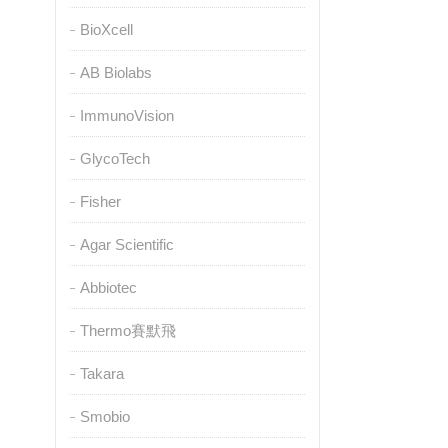
BioXcell
AB Biolabs
ImmunoVision
GlycoTech
Fisher
Agar Scientific
Abbiotec
Thermo賽默飛
Takara
Smobio