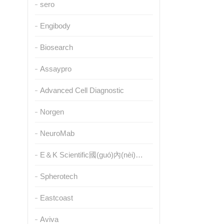
sero
Engibody
Biosearch
Assaypro
Advanced Cell Diagnostic
Norgen
NeuroMab
E＆K Scientific國(guó)內(nèi)授權(quán)代理
Spherotech
Eastcoast
Aviva