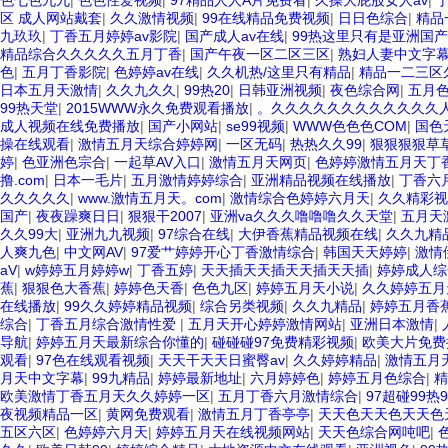
色七色九九
|
色色性爱视频
|
97精品人人A片免费看
|
久操大屁股女人av
|
区 成人网站戴套
|
久久激情视频
|
99在线精品免费视频
|
日日色综合
|
精品
九玖玖
|
丁香五月婷婷av影院
|
国产成人av在线
|
99热这里只有是亚洲国产
精品综合久久久久久五月丁香
|
国产午夜一区二区三区
|
熟妇人妻中文字
色
|
五月丁香影院
|
色婷婷av在线
|
久久机热/这里只有精品
|
精品一二三区
日本五月天激情
|
久久九久久
|
99热20
|
日韩亚洲视频
|
夜色综合网
|
五月
99热天堂
|
2015WWW永久免费观看播放
|
。久久久久久久久久久久久久
成人视频在线免费播放
|
国产小网站
|
se99视频
|
WWW色色色COM
|
国色
操在线观看
|
激情五月天综合婷婷网
|
一区无码
|
热热久久99
|
狠狠狠狠草
婷
|
色亚洲色宗合
|
一起草AV入口
|
激情五月天网页
|
色婷婷激情五月天丁
撸.com
|
日本一毛片
|
五月激情婷婷综合
|
亚洲精品视频在线播放
|
丁香六
久久久久久
|
www.激情五月天。com
|
激情综合色婷婷六月天
|
久久精彩视
国产
|
夜夜躁爽日日
|
狠狠干2007
|
亚洲va久久久噜噜噜久久天堂
|
五月天
久久99大
|
亚洲九九视频
|
97综合在线
|
大伊香蕉精品视频在线
|
久久九精
人爽九色
|
中文网AV
|
97爱艹婷婷开心丁香激情综合
|
韩国天天婷婷
|
激情
aV
|
w婷婷五月婷婷w
|
丁香五婷
|
天天插天天插天天插天天插
|
婷婷成人综
蕉
|
狠狠色大香蕉
|
婷婷色天香
|
色色九区
|
婷婷五月天小说
|
久久婷婷五月
在线播放
|
99久久婷婷精品视频
|
综合另类视频
|
久久九精品
|
婷婷五月香
综合
|
丁香五月综合激情性爱
|
五月天开心婷婷激情网站
|
亚洲日本激情
|
导航
|
婷婷五月天最新综合你懂的
|
碰碰碰97免费精彩视频
|
欧美大片免费
观看
|
97色在线观看视频
|
天天干天天日蜜臀av
|
久久婷婷精品
|
激情五月
月天中文字幕
|
99九精品
|
婷婷最新地址
|
六月婷婷色
|
婷婷五月色综合
|
精
欧美激情丁香五月天久久婷婷一区
|
五月丁香六月激情综合
|
97超碰99热9
夜视频精品一区
|
黄网免费观看
|
激情五月丁香亭亭
|
天天色天天色天天色
五区六区
|
色婷婷六月天
|
婷婷五月天在线视频网站
|
天天色综合网吨吧
|