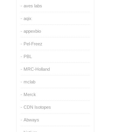
aves labs
aqix
appexbio
Pel-Freez
PBL
MRC-Holland
mclab
Merck
CDN Isotopes
Abways