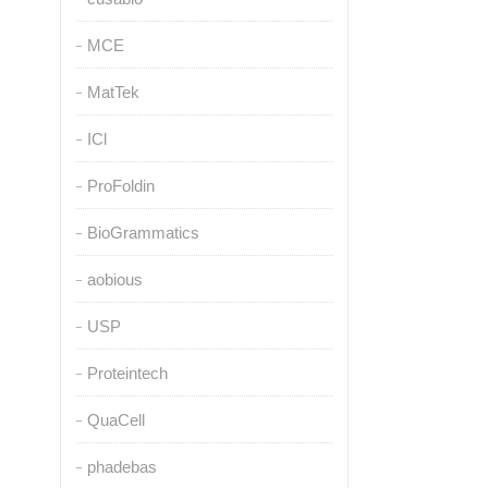
MCE
MatTek
ICl
ProFoldin
BioGrammatics
aobious
USP
Proteintech
QuaCell
phadebas