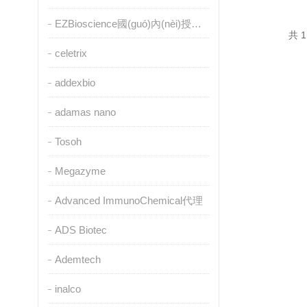
EZBioscience國(guó)內(nèi)授權(quán)代理
共 1
celetrix
addexbio
adamas nano
Tosoh
Megazyme
Advanced ImmunoChemical代理
ADS Biotec
Ademtech
inalco