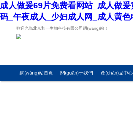
成人做爰69片免费看网站_成人做爰
码_午夜成人_少妇成人网_成人黄色
歡迎光臨北京和一生物科技有限公司網(wǎng)站！
網(wǎng)站首頁
關(guān)于我們
產(chǎn)品中
(yè)